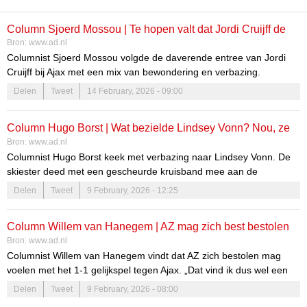
Column Sjoerd Mossou | Te hopen valt dat Jordi Cruijff de
Bron:
www.ad.nl
mensenkennis van zijn moeder heeft
Columnist Sjoerd Mossou volgde de daverende entree van Jordi
Cruijff bij Ajax met een mix van bewondering en verbazing.
„Onmiskenbaar Cruijffiaans: ook Johan hield niet van
Delen
Tweet
14 February, 2026 - 09:00
functioneringsgesprekken, en ook hij gaf rigoureus de voorkeur aan
zijn loyaalste apostelen.’’
Column Hugo Borst | Wat bezielde Lindsey Vonn? Nou, ze
Bron:
www.ad.nl
is Amerikaanse
Columnist Hugo Borst keek met verbazing naar Lindsey Vonn. De
skiester deed met een gescheurde kruisband mee aan de
Olympische Winterspelen, maar na een val werd ze met een
Delen
Tweet
9 February, 2026 - 12:25
traumahelikoper afgevoerd. ‘Iemand die ijzersterk terugkwam is
Ruud van Nistelrooij. Máár, hij was wel een jaar uit de roulatie om
Column Willem van Hanegem | AZ mag zich best bestolen
te herstellen.’
Bron:
www.ad.nl
voelen dat het met slechts 1-1 van het veld stapte
Columnist Willem van Hanegem vindt dat AZ zich bestolen mag
voelen met het 1-1 gelijkspel tegen Ajax. „Dat vind ik dus wel een
strafschop.”
Delen
Tweet
9 February, 2026 - 08:00