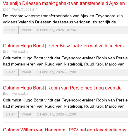
Valentijn Driessen maakt gehakt van transferbeleid Ajax en
Bron:
www.fcupdate.nl
Feyenoord
De recente winterse transferperiodes van Ajax en Feyenoord zijn
volgens Valentijn Driessen desastreus verlopen, zo schrijft de
journalist in zijn column voor De Telegraaf. Door de gevaren koers
Delen
Tweet
6 February, 2026 - 07:56
drijven de twee topclubs nog verder weg bij koploper PSV.
Column Hugo Borst | Peter Bosz laat zien wat vuile meters
Bron:
www.ad.nl
maken oplevert, Robin van Persie betaalt prijs voor te snelle
Columnist Hugo Borst vindt dat Feyenoord-trainer Robin van Persie
sprong
had moeten leren van Ruud van Nistelrooij, Ruud Krol, Marco van
Basten en Clarence Seedorf. Ook zij begonnen te snel op een hoog
Delen
Tweet
2 February, 2026 - 12:00
niveau aan hun trainerscarrière.
Column Hugo Borst | Robin van Persie heeft nog even de
Bron:
www.ad.nl
mazzel dat als zijn baas hem ontslaat, Dennis te Kloese zelf
Columnist Hugo Borst vindt dat Feyenoord-trainer Robin van Persie
ook gezien is
had moeten leren van Ruud van Nistelrooij, Ruud Krol, Marco van
Basten en Clarence Seedorf. Ook zij begonnen te snel op een hoog
Delen
Tweet
2 February, 2026 - 12:00
niveau aan hun trainerscarrière.
Column Willem van Hanegem | PSV gaf een kwartiertje gas