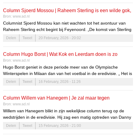
Column Sjoerd Mossou | Raheem Sterling is een wilde gok,
Bron:
www.ad.nl
een handige pr-stunt en potentieel jongensboekverhaal
Columnist Sjoerd Mossou kan niet wachten tot het avontuur van
ineen
Raheem Sterling echt begint bij Feyenoord. „De komst van Sterling
is niet alleen een erg verrassende deal. Het is ook een wilde gok,
Delen
Tweet
20 February, 2026 - 20:02
een handige pr-stunt, een dekmantel en een potentieel
jongensboekverhaal ineen.’’
Column Hugo Borst | Wat Kok en Leerdam doen is zo
Bron:
www.ad.nl
professioneel dat je, als je naar eredivisievoetbal kijkt, in
Hugo Borst geniet in deze periode meer van de Olympische
lachen uitbarst
Winterspelen in Milaan dan van het voetbal in de eredivisie. „ Het is
zo professioneel dat je, als je naar eredivisievoetbal kijkt, in lachen
Delen
Tweet
16 February, 2026 - 11:26
uitbarst terwijl je eigenlijk zou moeten huilen.”
Column Willem van Hanegem | Je zal maar tegen
Bron:
www.ad.nl
degradatie vechten, over een bescheiden elftal beschikken
Willem van Hanegem blikt in zijn wekelijkse column terug op de
en dan zo worden benadeeld
wedstrijden in de eredivisie. Hij zag een matig optreden van Danny
Makkelie en Feyenoord, dat komende week naar Brussel trekt
Delen
Tweet
15 February, 2026 - 21:00
zodat aanwinst Raheem Sterling al kan meetrainen. „Als een speler