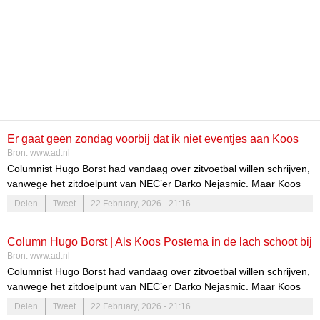
Er gaat geen zondag voorbij dat ik niet eventjes aan Koos
Bron:
www.ad.nl
Postema denk
Columnist Hugo Borst had vandaag over zitvoetbal willen schrijven,
vanwege het zitdoelpunt van NEC’er Darko Nejasmic. Maar Koos
Postema, een van de beste tv-journalisten van Nederland, is dood.
Delen
Tweet
22 February, 2026 - 21:16
„Hij bezat altijd de gave van het woord.’’
Column Hugo Borst | Als Koos Postema in de lach schoot bij
Bron:
www.ad.nl
het voorlezen van de paardenkoersen, dan giechelde ik mee
Columnist Hugo Borst had vandaag over zitvoetbal willen schrijven,
vanwege het zitdoelpunt van NEC’er Darko Nejasmic. Maar Koos
Postema, een van de beste tv-journalisten van Nederland, is dood.
Delen
Tweet
22 February, 2026 - 21:16
„Hij bezat altijd de gave van het woord.’’