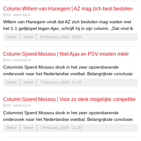
Column Willem van Hanegem | AZ mag zich best bestolen
Bron:
www.ad.nl
voelen dat het tegen Ajax met slechts 1-1 van het veld stapte
Willem van Hanegem vindt dat AZ zich bestolen mag voelen met
het 1-1 gelijkspel tegen Ajax, schrijft hij in zijn column. „Dat vind ik
dus wel een strafschop.”
Delen
Tweet
9 February, 2026 - 08:00
Column Sjoerd Mossou | Niet Ajax en PSV moeten méér
Bron:
www.ad.nl
geld krijgen, maar juist de Excelsiors, FC Groningens en
Columnist Sjoerd Mossou dook in het zeer opzienbarende
NACs
onderzoek naar het Nederlandse voetbal. Belangrijkste conclusie:
we verdelen het geld compleet verkeerd. ‘Hoe sterker Ajax of PSV,
Delen
Tweet
7 February, 2026 - 11:30
des te beter voor het Nederlandse voetbal’, was lange tijd het
dogma. Een reusachtige denkfout.
Column Sjoerd Mossou | Voor zo sterk mogelijke competitie
Bron:
www.ad.nl
moet je niet top versterken, maar middenmoot en onderkant
Columnist Sjoerd Mossou dook in het zeer opzienbarende
onderzoek naar het Nederlandse voetbal. Belangrijkste conclusie:
we verdelen het geld compleet verkeerd. ‘Hoe sterker Ajax of PSV,
Delen
Tweet
7 February, 2026 - 11:30
des te beter voor het Nederlandse voetbal’, was lange tijd het
dogma. Een reusachtige denkfout.