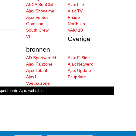
AFCA SupClub
Ajax Life
Ajax Showtime
Ajax TV
Ajax Ventos
F-side
Goal.com
North Up
South Crew
VAK410
VI
Overige
bronnen
AD Sportwereld
Ajax F-Side
Ajax Fanzone
Ajax Netwerk
Ajax Totaal
Ajax Update
Ajax1
Fcupdate
Voetbalzone
especteerde Ajax websites.