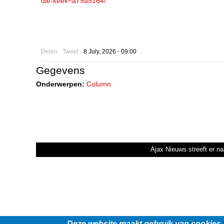
die-keek~a79a5164/
Delen
Tweet
8 July, 2026 - 09:00
Gegevens
Onderwerpen:
Column
Ajax Nieuws streeft er na
Deze website maakt gebruik van cookies