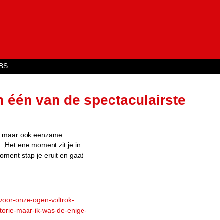
Jump to navigation
BS
h één van de spectaculairste
ie, maar ik was de enige die kee
se, maar ook eenzame
 „Het ene moment zit je in
oment stap je eruit en gaat
/voor-onze-ogen-voltrok-
torie-maar-ik-was-de-enige-