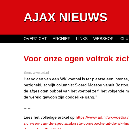
AJAX NIEUWS
OVERZICHT
ARCHIEF
LINKS
WEBSHOP!
CLU
Main menu
Voor onze ogen voltrok zic
comebacks uit de WK-histor
Bron:
www.ad.nl
Het volgen van een WK voetbal is ter plaatse een inten
bezigheid, schrijft columnist Sjoerd Mossou vanuit Boston.
de afgesloten bubbel van het voetbal zelf, het volgende m
de wereld gewoon zijn goddelijke gang.’’
……
Lees het volledige artikel op
https://www.ad.nl/wk-voetbal
zich-een-van-de-spectaculairste-comebacks-uit-de-wk-his