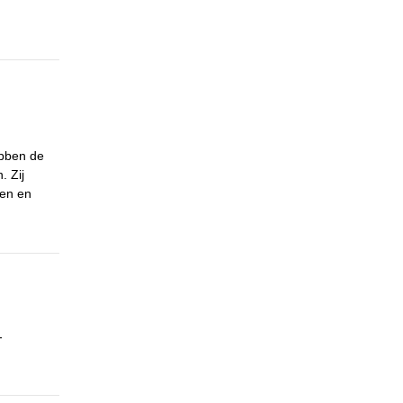
ebben de
. Zij
ien en
-