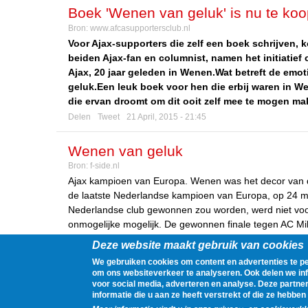
Boek 'Wenen van geluk' is nu te koo
Bron:
www.afcasupportersclub.nl
Voor Ajax-supporters die zelf een boek schrijven,
beiden Ajax-fan en columnist, namen het initiatie
Ajax, 20 jaar geleden in Wenen.
Wat betreft de emot
geluk.
Een leuk boek voor hen die erbij waren in We
die ervan droomt om dit ooit zelf mee te mogen ma
Delen
Tweet
21 April, 2015 - 21:45
Wenen van geluk
Bron:
f-side.nl
Ajax kampioen van Europa. Wenen was het decor van d
de laatste Nederlandse kampioen van Europa, op 24 me
Nederlandse club gewonnen zou worden, werd niet voor
onmogelijke mogelijk. De gewonnen finale tegen AC Mi
Delen
Tweet
14 April, 2015 - 23:00
Deze website maakt gebruik van cookies
We gebruiken cookies om content en advertenties te pe
om ons websiteverkeer te analyseren. Ook delen we inf
1
2
3
4
Pages
voor social media, adverteren en analyse. Deze part
informatie die u aan ze heeft verstrekt of die ze hebb