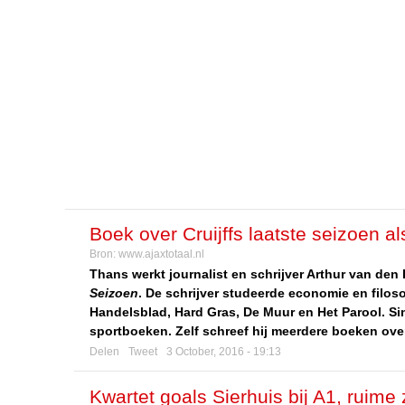
Boek over Cruijffs laatste seizoen al
Bron:
www.ajaxtotaal.nl
Thans werkt journalist en schrijver Arthur van den
Seizoen
. De schrijver studeerde economie en filos
Handelsblad, Hard Gras, De Muur en Het Parool. Sin
sportboeken. Zelf schreef hij meerdere boeken over
Delen
Tweet
3 October, 2016 - 19:13
Kwartet goals Sierhuis bij A1, ruime