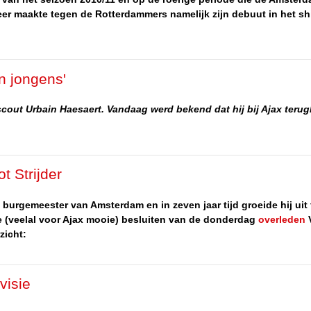
r maakte tegen de Rotterdammers namelijk zijn debuut in het shi
n jongens'
scout Urbain Haesaert. Vandaag werd bekend dat hij bij Ajax terug
t Strijder
burgemeester van Amsterdam en in zeven jaar tijd groeide hij uit 
e (veelal voor Ajax mooie) besluiten van de donderdag
overleden
V
zicht:
visie