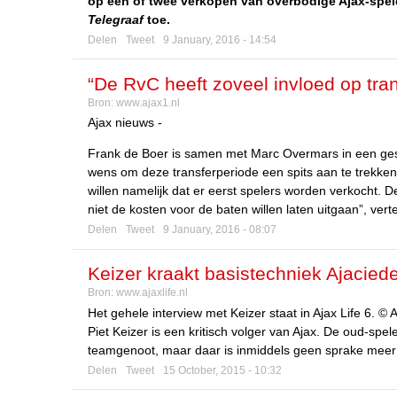
op een of twee verkopen van overbodige Ajax-spele
Telegraaf
toe.
Delen
Tweet
9 January, 2016 - 14:54
“De RvC heeft zoveel invloed op tran
Bron:
www.ajax1.nl
Ajax nieuws -
Frank de Boer is samen met Marc Overmars in een ges
wens om deze transferperiode een spits aan te trekke
willen namelijk dat er eerst spelers worden verkocht. De
niet de kosten voor de baten willen laten uitgaan”, verte
Delen
Tweet
9 January, 2016 - 08:07
Keizer kraakt basistechniek Ajacied
Bron:
www.ajaxlife.nl
Het gehele interview met Keizer staat in Ajax Life 6. © A
Piet Keizer is een kritisch volger van Ajax. De oud-spele
teamgenoot, maar daar is inmiddels geen sprake meer va
Delen
Tweet
15 October, 2015 - 10:32