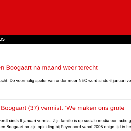
Jump to navigation
BS
en Boogaart na maand weer terecht
echt. De voormalig speler van onder meer NEC werd sinds 6 januari ve
 Boogaart (37) vermist: ‘We maken ons grote
dt sinds 6 januari vermist. Zijn familie is op sociale media een actie g
en Boogaart na zijn opleiding bij Feyenoord vanaf 2005 enige tijd in he