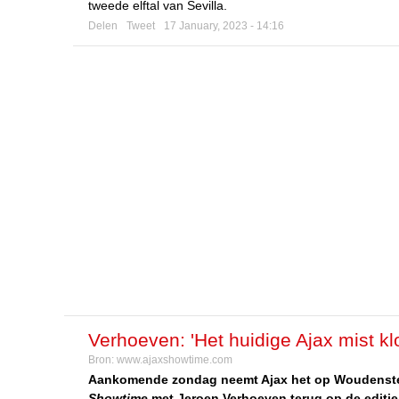
tweede elftal van Sevilla.
Delen
Tweet
17 January, 2023 - 14:16
Verhoeven: 'Het huidige Ajax mist klo
Bron:
www.ajaxshowtime.com
Aankomende zondag neemt Ajax het op Woudenstein
Showtime
met Jeroen Verhoeven terug op de editie