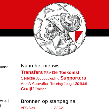
Nu in het nieuws
rmist,
Transfers
De Toekomst
PSV
Supporters
Selectie
Jeugdopleiding
Johan
Aanvallen
Jeugd
ArenA
Training
Cruijff
Trainer
Bronnen op startpagina
estart
t
AFC Ajax
AFCA