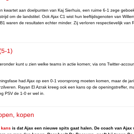
n kwartet aan doelpunten van Kaj Sierhuis, een ruime 6-1 zege geboe
rijd om de landstitel. Ook Ajax C1 wist hun leeftijdsgenoten van Willem
x B1 waren de resultaten echter minder. Zij verloren respectievelijk van
(5-1)
eronder kunt u zien welke teams in actie komen; via ons Twitter-accoun
eningsfase had Ajax op een 0-1 voorsprong moeten komen, maar de jar
verzilveren. Rayan El Azrak kreeg ook een kans op de openingstreffer, 
eg PSV de 1-0 er wel in.
kopen, kopen
y kans
is dat Ajax een nieuwe spits gaat halen. De coach van Ajax