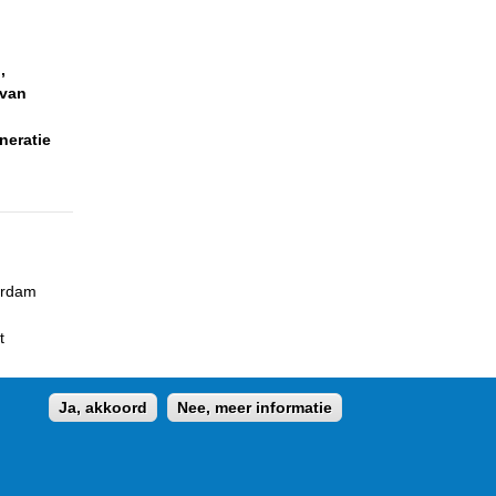
,
 van
neratie
erdam
t
Ja, akkoord
Nee, meer informatie