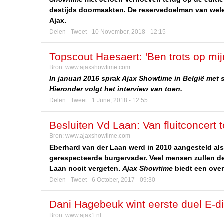
destijds doormaakten. De reservedoelman van welee
Ajax.
Delen
Tweet
10 November, 2018 - 12:15
Topscout Haesaert: 'Ben trots op mij
Bron:
www.ajaxshowtime.com
In januari 2016 sprak Ajax Showtime in België met 
Hieronder volgt het interview van toen.
Delen
Tweet
1 June, 2018 - 12:55
Besluiten Vd Laan: Van fluitconcert to
Bron:
www.ajaxshowtime.com
Eberhard van der Laan werd in 2010 aangesteld als 
gerespecteerde burgervader. Veel mensen zullen d
Laan nooit vergeten.
Ajax Showtime
biedt een over
Delen
Tweet
6 October, 2017 - 09:30
Dani Hagebeuk wint eerste duel E-di
Bron:
www.ajax1.nl