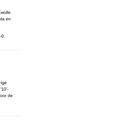
wolle.
sta en
-0.
rige
‘10’-
voor de