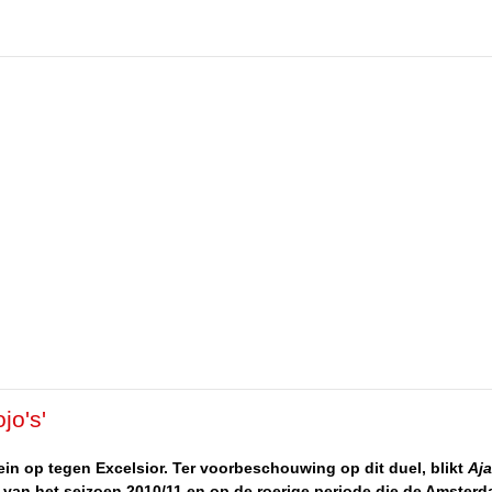
jo's'
 op tegen Excelsior. Ter voorbeschouwing op dit duel, blikt
Aj
 van het seizoen 2010/11 en op de roerige periode die de Amster