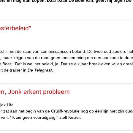
rs en mag dan kopen. Daar baalt De Boer van, geeft hij tegen
De
sferbeleid”
chil met de raad van commissarissen beland. De twee oud-spelers h
n, maar krijgen van de raad geen toestemming om een aankoop te doen
 Boer: “Dat is wel het beleid, ja. Dat ze elk jaar break-even willen draa
lt de trainer in
De Telegraaf.
en, Jonk erkent probleem
jax Life
r zat aan het begin van de Cruijff-revolutie nog op één lijn met zijn oud
n. “Ik zie geen vooruitgang,” stelt Keizer.