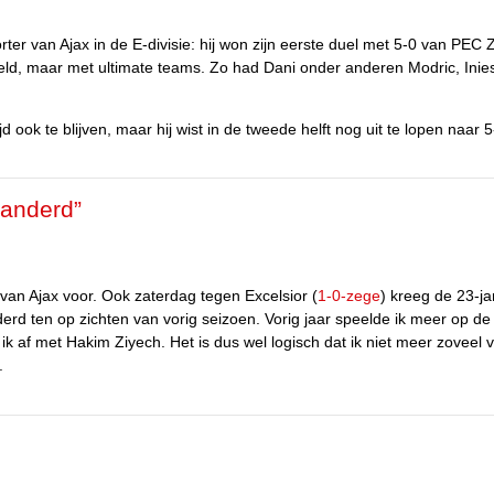
er van Ajax in de E-divisie: hij won zijn eerste duel met 5-0 van PEC Z
eld, maar met ultimate teams. Zo had Dani onder anderen Modric, Inie
jd ook te blijven, maar hij wist in de tweede helft nog uit te lopen naar 5
randerd”
van Ajax voor. Ook zaterdag tegen Excelsior (
1-0-zege
) kreeg de 23-ja
erd ten op zichten van vorig seizoen. Vorig jaar speelde ik meer op de 
 ik af met Hakim Ziyech. Het is dus wel logisch dat ik niet meer zoveel 
.