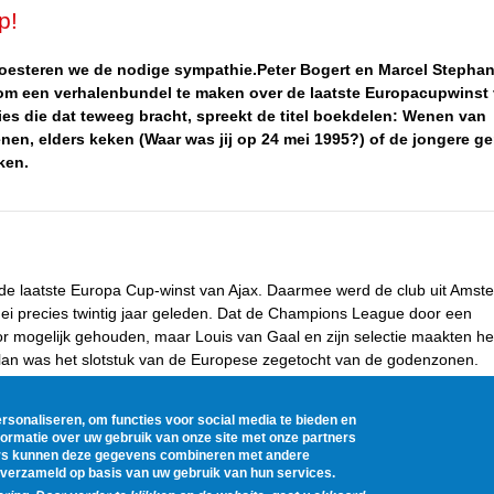
p!
 koesteren we de nodige sympathie.
Peter Bogert en Marcel Stephan
f om een verhalenbundel te maken over de laatste Europacupwinst
ies die dat teweeg bracht, spreekt de titel boekdelen: Wenen van
nen, elders keken (Waar was jij op 24 mei 1995?) of de jongere ge
ken.
e laatste Europa Cup-winst van Ajax. Daarmee werd de club uit Amst
i precies twintig jaar geleden. Dat de Champions League door een
 mogelijk gehouden, maar Louis van Gaal en zijn selectie maakten he
lan was het slotstuk van de Europese zegetocht van de godenzonen.
rsonaliseren, om functies voor social media te bieden en
ormatie over uw gebruik van onze site met onze partners
5
6
7
8
9
…
next ›
last »
ners kunnen deze gegevens combineren met andere
en verzameld op basis van uw gebruik van hun services.