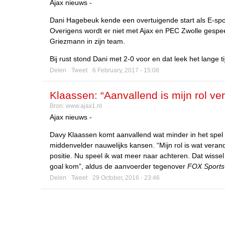
Ajax nieuws -
Dani Hagebeuk kende een overtuigende start als E-sport
Overigens wordt er niet met Ajax en PEC Zwolle gespe
Griezmann in zijn team.
Bij rust stond Dani met 2-0 voor en dat leek het lange ti
Delen
Tweet
6 February, 2017 - 15:08
Klaassen: “Aanvallend is mijn rol ve
Bron:
www.ajax1.nl
Ajax nieuws -
Davy Klaassen komt aanvallend wat minder in het spel 
middenvelder nauwelijks kansen. “Mijn rol is wat verand
positie. Nu speel ik wat meer naar achteren. Dat wissel
goal kom”, aldus de aanvoerder tegenover
FOX Sports
Delen
Tweet
29 October, 2016 - 23:46