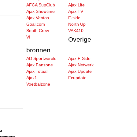
AFCA SupClub
Ajax Life
Ajax Showtime
Ajax TV
Ajax Ventos
F-side
Goal.com
North Up
South Crew
VAK410
VI
Overige
bronnen
AD Sportwereld
Ajax F-Side
Ajax Fanzone
Ajax Netwerk
Ajax Totaal
Ajax Update
Ajax1
Fcupdate
Voetbalzone
ax
dammers