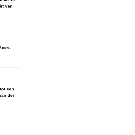
rt van
keert.
tot een
an der