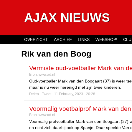
AJAX NIEUWS
OVERZICHT
ARCHIEF
LINKS
WEBSHOP!
CLU
Main menu
Rik van den Boog
Vermiste oud-voetballer Mark van d
Bron:
www.ad.nl
Oud-voetballer Mark van den Boogaart (37) is weer ter
maar is nu weer herenigd met zijn twee kinderen.
Delen
Tweet
11 February, 2023 - 20:28
Voormalig voetbalprof Mark van den
Bron:
www.ad.nl
zorgen’
Voormalig profvoetballer Mark van den Boogaart (37) wor
en richt zich daarbij ook op Spanje. Daar speelde Van d