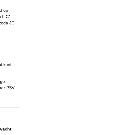
kt op
 II C1
 Roda JC
t kunt
ige
maar PSV
 wacht