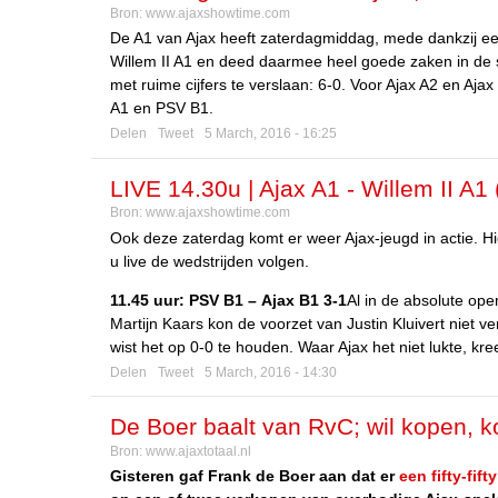
Bron:
www.ajaxshowtime.com
De A1 van Ajax heeft zaterdagmiddag, mede dankzij ee
Willem II A1 en deed daarmee heel goede zaken in de st
met ruime cijfers te verslaan: 6-0. Voor Ajax A2 en Aja
A1 en PSV B1.
Delen
Tweet
5 March, 2016 - 16:25
LIVE 14.30u | Ajax A1 - Willem II A1 
Bron:
www.ajaxshowtime.com
Ook deze zaterdag komt er weer Ajax-jeugd in actie. Hi
u live de wedstrijden volgen.
11.45 uur: PSV B1 – Ajax B1 3-1
Al in de absolute op
Martijn Kaars kon de voorzet van Justin Kluivert niet 
wist het op 0-0 te houden. Waar Ajax het niet lukte, kre
Delen
Tweet
5 March, 2016 - 14:30
De Boer baalt van RvC; wil kopen, 
Bron:
www.ajaxtotaal.nl
Gisteren gaf Frank de Boer aan dat er
een fifty-fift