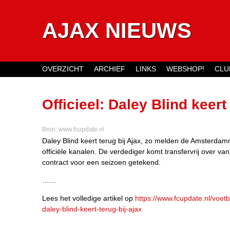
AJAX NIEUWS
OVERZICHT
ARCHIEF
LINKS
WEBSHOP!
CLU
Main menu
Officieel: Daley Blind keert
Bron:
www.fcupdate.nl
Daley Blind keert terug bij Ajax, zo melden de Amsterda
officiële kanalen. De verdediger komt transfervrij over va
contract voor een seizoen getekend.
……
Lees het volledige artikel op
https://www.fcupdate.nl/voetb
daley-blind-keert-terug-bij-ajax