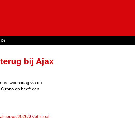
Jump to navigation
BS
 terug bij Ajax
mmers woensdag via de
n Girona en heeft een
alnieuws/2026/07/officieel-