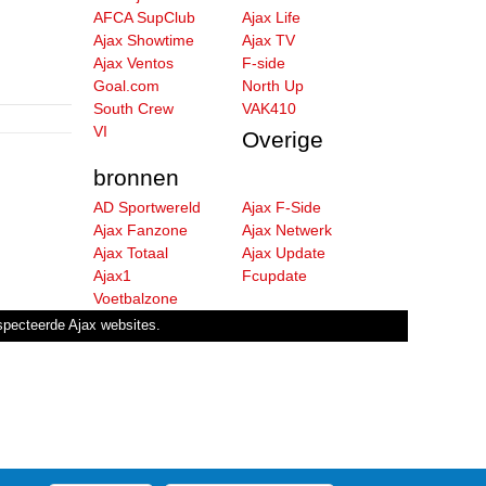
AFCA SupClub
Ajax Life
Ajax Showtime
Ajax TV
Ajax Ventos
F-side
Goal.com
North Up
South Crew
VAK410
VI
Overige
bronnen
AD Sportwereld
Ajax F-Side
Ajax Fanzone
Ajax Netwerk
Ajax Totaal
Ajax Update
Ajax1
Fcupdate
Voetbalzone
especteerde Ajax websites.