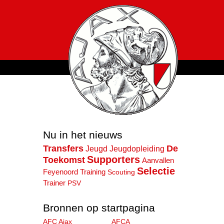
Nu in het nieuws
Transfers
De
Jeugd
Jeugdopleiding
Supporters
Toekomst
Aanvallen
Selectie
Training
Feyenoord
Scouting
Trainer
PSV
Bronnen op startpagina
AFC Ajax
AFCA