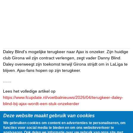
Daley Blind's mogelijke terugkeer naar Ajax is onzeker. Zijn huidige
club Girona wil zijn contract verlengen, zegt vader Danny Blind.
Daley overweegt zijn toekomst terwijl Girona strijdt om in LaLiga te
blijven. Ajax-fans hopen op zijn terugkeer.
……
Lees het volledige artikel op
https://www.fcupdate.nl/voetbalnieuws/2026/04/terugkeer-daley-
blind-bij-ajax-wordt-een-stuk-onzekerder
Delen
Tweet
26 April, 2026 - 19:25
Deze website maakt gebruik van cookies
We gebruiken cookies om content en advertenties te personaliseren, om
functies voor social media te bieden en om ons websiteverkeer te
Gegevens
analyseren. Ook delen we informatie over uw gebruik van onze site met