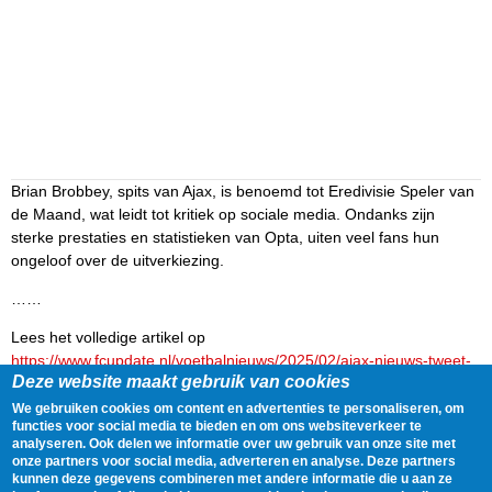
Brian Brobbey, spits van Ajax, is benoemd tot Eredivisie Speler van
de Maand, wat leidt tot kritiek op sociale media. Ondanks zijn
sterke prestaties en statistieken van Opta, uiten veel fans hun
ongeloof over de uitverkiezing.
……
Lees het volledige artikel op
https://www.fcupdate.nl/voetbalnieuws/2025/02/ajax-nieuws-tweet-
Deze website maakt gebruik van cookies
over-brian-brobbey-zorgt-voor-massale-kritiek-en-ongeloof
We gebruiken cookies om content en advertenties te personaliseren, om
Delen
Tweet
28 February, 2025 - 21:44
functies voor social media te bieden en om ons websiteverkeer te
analyseren. Ook delen we informatie over uw gebruik van onze site met
onze partners voor social media, adverteren en analyse. Deze partners
kunnen deze gegevens combineren met andere informatie die u aan ze
Gegevens