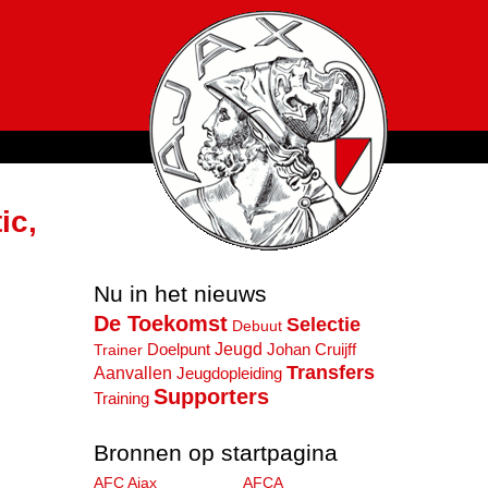
ic,
Nu in het nieuws
De Toekomst
Selectie
Debuut
Jeugd
Doelpunt
Trainer
Johan Cruijff
Transfers
Aanvallen
Jeugdopleiding
Supporters
Training
Bronnen op startpagina
AFC Ajax
AFCA