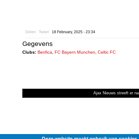
Delen
Tweet
18 February, 2025 - 23:34
Gegevens
Clubs:
Benfica
,
FC Bayern Munchen
,
Celtic FC
Ajax Nieuws streeft er na
Deze website maakt gebruik van cookies