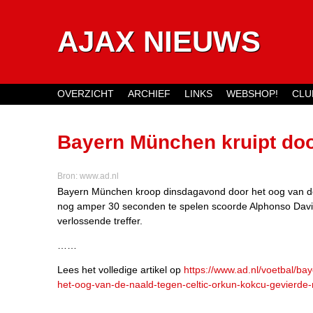
AJAX NIEUWS
OVERZICHT
ARCHIEF
LINKS
WEBSHOP!
CLU
Main menu
Bayern München kruipt door
Orkun Kokcü gevierde man 
Bron:
www.ad.nl
Bayern München kroop dinsdagavond door het oog van de
nog amper 30 seconden te spelen scoorde Alphonso Davie
verlossende treffer.
……
Lees het volledige artikel op
https://www.ad.nl/voetbal/ba
het-oog-van-de-naald-tegen-celtic-orkun-kokcu-gevierde