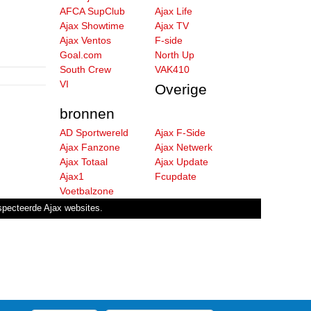
AFCA SupClub
Ajax Life
Ajax Showtime
Ajax TV
Ajax Ventos
F-side
Goal.com
North Up
South Crew
VAK410
VI
Overige
bronnen
AD Sportwereld
Ajax F-Side
Ajax Fanzone
Ajax Netwerk
Ajax Totaal
Ajax Update
Ajax1
Fcupdate
Voetbalzone
especteerde Ajax websites.