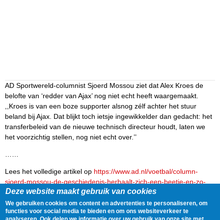
AD Sportwereld-columnist Sjoerd Mossou ziet dat Alex Kroes de
belofte van ‘redder van Ajax’ nog niet echt heeft waargemaakt.
,,Kroes is van een boze supporter alsnog zélf achter het stuur
beland bij Ajax. Dat blijkt toch ietsje ingewikkelder dan gedacht: het
transferbeleid van de nieuwe technisch directeur houdt, laten we
het voorzichtig stellen, nog niet echt over.’’
……
Lees het volledige artikel op
https://www.ad.nl/voetbal/column-
sjoerd-mossou-de-geschiedenis-herhaalt-zich-een-beetje-en-zo-
Deze website maakt gebruik van cookies
gaan-die-dingen-bij-ajax~a6e82882/
We gebruiken cookies om content en advertenties te personaliseren, om
Delen
Tweet
29 January, 2025 - 10:44
functies voor social media te bieden en om ons websiteverkeer te
analyseren. Ook delen we informatie over uw gebruik van onze site met