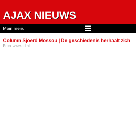
Jump to navigation
AJAX NIEUWS
Main menu
Column Sjoerd Mossou | De geschiedenis herhaalt zich
Bron:
www.ad.nl
een beetje en zo gaan die dingen bij Ajax