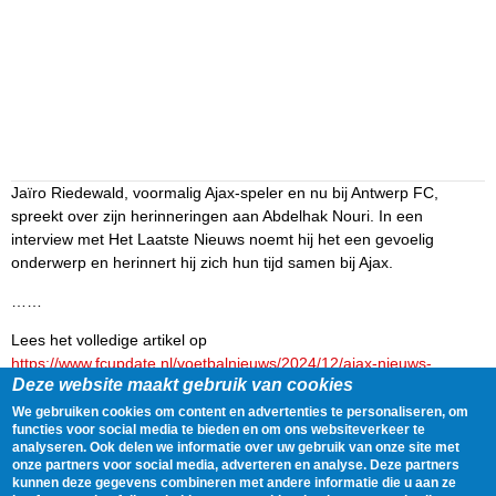
Jaïro Riedewald, voormalig Ajax-speler en nu bij Antwerp FC,
spreekt over zijn herinneringen aan Abdelhak Nouri. In een
interview met Het Laatste Nieuws noemt hij het een gevoelig
onderwerp en herinnert hij zich hun tijd samen bij Ajax.
……
Lees het volledige artikel op
https://www.fcupdate.nl/voetbalnieuws/2024/12/ajax-nieuws-
Deze website maakt gebruik van cookies
riedewald-nouri-blijft-gevoelig-onderwerp-bij-ajax
We gebruiken cookies om content en advertenties te personaliseren, om
Delen
Tweet
28 December, 2024 - 21:06
functies voor social media te bieden en om ons websiteverkeer te
analyseren. Ook delen we informatie over uw gebruik van onze site met
onze partners voor social media, adverteren en analyse. Deze partners
kunnen deze gegevens combineren met andere informatie die u aan ze
Gegevens