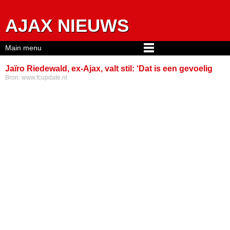
Jump to navigation
AJAX NIEUWS
Main menu
Jaïro Riedewald, ex-Ajax, valt stil: ‘Dat is een gevoelig
Bron:
www.fcupdate.nl
onderwerp, man’