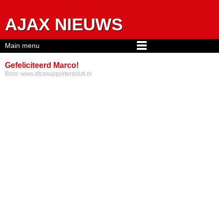
Jump to navigation
AJAX NIEUWS
Main menu
Gefeliciteerd Marco!
Bron:
www.afcasupportersclub.nl