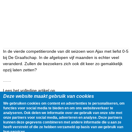
In de vierde competitieronde van dit seizoen won Ajax met liefst 0-5
bij De Graafschap. In de afgelopen vijf maanden is echter veel
veranderd. Zullen de bezoekers zich ook dit keer zo gemakkelijk
opzij laten zetten?
……
Lees het volledige artikel op
Deze website maakt gebruik van cookies
http://www.ajax.nl/Nieuws/Nieuwsarchief/Nieuws-
artikel/Tegenstander-uitgelicht-De-Graafschap-2.htm
We gebruiken cookies om content en advertenties te personaliseren, om
functies voor social media te bieden en om ons websiteverkeer te
analyseren. Ook delen we informatie over uw gebruik van onze site met
Delen
Tweet
3 February, 2011 - 09:00
onze partners voor social media, adverteren en analyse. Deze partners
kunnen deze gegevens combineren met andere informatie die u aan ze
heeft verstrekt of die ze hebben verzameld op basis van uw gebruik van
Gegevens
hun services.