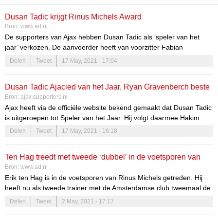
Dusan Tadic krijgt Rinus Michels Award
Bron:
www.ad.nl
De supporters van Ajax hebben Dusan Tadic als ‘speler van het
jaar’ verkozen. De aanvoerder heeft van voorzitter Fabian
Nagtzaam van de supportersvereniging van de Amsterdamse club
Delen
Tweet
17 May, 2021 - 17:04
de Rinus Michels Award uitgereikt gekregen.
Dusan Tadic Ajacied van het Jaar, Ryan Gravenberch beste
Bron:
ajax.supporters.nl
talent
Ajax heeft via de officiële website bekend gemaakt dat Dusan Tadic
is uitgeroepen tot Speler van het Jaar. Hij volgt daarmee Hakim
Ziyech op, die drie jaar op rij de Rinus Michels Award had
Delen
Tweet
17 May, 2021 - 16:18
gewonnen....
Ten Hag treedt met tweede ‘dubbel’ in de voetsporen van
Bron:
www.ad.nl
Michels
Erik ten Hag is in de voetsporen van Rinus Michels getreden. Hij
heeft nu als tweede trainer met de Amsterdamse club tweemaal de
‘dubbel’ gewonnen. ,,Als er wat te vieren is ben ik erbij.”
Delen
Tweet
2 May, 2021 - 17:17