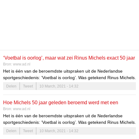
‘Voetbal is oorlog’, maar wat zei Rinus Michels exact 50 jaar
Bron:
www.ad.nl
geleden nou precies?
Het is één van de beroemdste uitspraken uit de Nederlandse
sportgeschiedenis: ‘Voetbal is oorlog’. Was getekend Rinus Michels.
De misschien wel beste trainer die ons land ooit gekend heeft, zei
Delen
Tweet
10 March, 2021 - 14:32
het vandaag precies 50 jaar geleden in een interview met het AD.
Nou ja, zo ongeveer dan.
Hoe Michels 50 jaar geleden beroemd werd met een
Bron:
www.ad.nl
uitspraak die hij nooit gedaan heeft
Het is één van de beroemdste uitspraken uit de Nederlandse
sportgeschiedenis: ‘Voetbal is oorlog’. Was getekend Rinus Michels.
De misschien wel beste trainer die ons land ooit gekend heeft, zei
Delen
Tweet
10 March, 2021 - 14:32
het vandaag precies 50 jaar geleden in een interview met het AD.