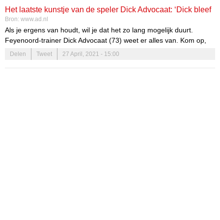
Het laatste kunstje van de speler Dick Advocaat: ‘Dick bleef
Bron:
www.ad.nl
na de wedstrijd nooit hangen’
Als je ergens van houdt, wil je dat het zo lang mogelijk duurt.
Feyenoord-trainer Dick Advocaat (73) weet er alles van. Kom op,
mee terug naar het Duindorp SV van 1984. ,,Dick speelde ook
Delen
Tweet
27 April, 2021 - 15:00
weleens in het tweede, die trapten om 10.00 uur af. Kon-ie daarna
voor Rinus Michels nog een wedstrijd in de eredivisie bekijken.”