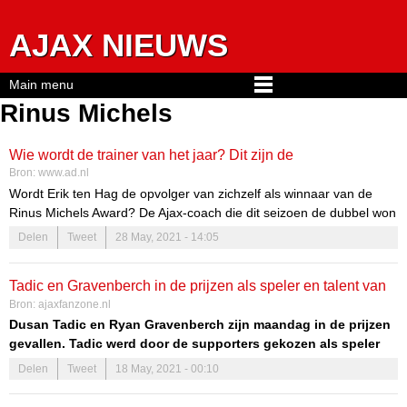
Jump to navigation
AJAX NIEUWS
Main menu
Rinus Michels
Wie wordt de trainer van het jaar? Dit zijn de
Bron:
www.ad.nl
genomineerden
Wordt Erik ten Hag de opvolger van zichzelf als winnaar van de
Rinus Michels Award? De Ajax-coach die dit seizoen de dubbel won
met zijn ploeg is één van vijf kanshebbers voor de prijs voor de
Delen
Tweet
28 May, 2021 - 14:05
trainer van het jaar.
Tadic en Gravenberch in de prijzen als speler en talent van
Bron:
ajaxfanzone.nl
het jaar
Dusan Tadic en Ryan Gravenberch zijn maandag in de prijzen
gevallen. Tadic werd door de supporters gekozen als speler
van het jaar en Gravenberch mocht de award van talent van
Delen
Tweet
18 May, 2021 - 00:10
het jaar in ontvangst nemen. Tadic volgt Hakim Ziyech op die
de prijs in 2020 in ontvangst mocht nemen.