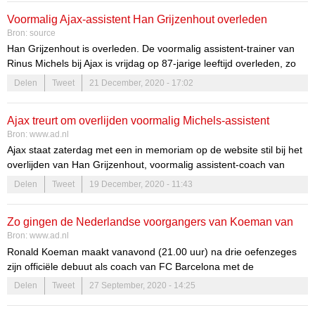
Nou ja, zo ongeveer dan.
Voormalig Ajax-assistent Han Grijzenhout overleden
Bron:
source
Han Grijzenhout is overleden. De voormalig assistent-trainer van
Rinus Michels bij Ajax is vrijdag op 87-jarige leeftijd overleden, zo
laten de Amsterdammers weten via de clubwebsite.
Delen
Tweet
21 December, 2020 - 17:02
Ajax treurt om overlijden voormalig Michels-assistent
Bron:
www.ad.nl
Grijzenhout
Ajax staat zaterdag met een in memoriam op de website stil bij het
overlijden van Han Grijzenhout, voormalig assistent-coach van
Rinus Michels bij de Amsterdammers. De Nederlandse trainer
Delen
Tweet
19 December, 2020 - 11:43
maakte vooral naam in België, onder meer als coach van Cercle
Brugge en Club Brugge.
Zo gingen de Nederlandse voorgangers van Koeman van
Bron:
www.ad.nl
start bij Barcelona
Ronald Koeman maakt vanavond (21.00 uur) na drie oefenzeges
zijn officiële debuut als coach van FC Barcelona met de
thuiswedstrijd tegen Villarreal. Hij is na Rinus Michels, Johan Cruijff,
Delen
Tweet
27 September, 2020 - 14:25
Louis van Gaal en Frank Rijkaard de vijfde Nederlandse coach van
de Catalaanse club. Hoe gingen zij van start?