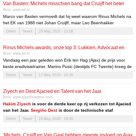
Van Basten: Michels misschien bang dat Cruijff het beter
Bron:
www.ad.nl
deed
Marco van Basten vermoedt dat hij weet waarom Rinus Michels na
het EK van 1988 niet Johan Cruijff, maar Leo Beenhakker
bondscoach van het Nederlands elftal heeft gemaakt. ,,Het enige
Delen
Tweet
29 May, 2020 - 13:08
vermoeden wat ik heb, is dat Michels bang was dat zijn Europese
titel van 1988 minder belangrijk zou zijn als Cruijff twee jaar later
Rinus Michels-awards, onze top 3: Lukkien, Advocaat en
wereldkampioen was geworden”, zegt hij in een video op de
Bron:
www.ad.nl
website van de KNVB.
Slot
Vandaag een jaar geleden won Erik ten Hag (Ajax) de prijs voor
beste eredivisietrainer. Marino Pusic (destijds FC Twente) kreeg de
Rinus Michels Award voor beste coach in de Keuken Kampioen
Delen
Tweet
17 May, 2020 - 14:26
Divisie. Wie zouden dit seizoen de meeste kans hebben gemaakt?
In de eerste divisie ongetwijfeld Henk de Jong, dirigent van het
Ziyech en Dest Ajacied en Talent van het Jaar
swingende Cambuur. Voor de eredivisie schuiven wij zelf drie
Bron:
www.ajaxshowtime.com
kandidaten naar voren.
Hakim Ziyech
is voor de derde keer op rij verkozen tot Ajacied
van het Jaar.
Sergiño Dest
is door de technische staf
uitgeroepen tot Talent van het Jaar. Dat meldt
Ajax Life
Delen
Tweet
15 May, 2020 - 19:00
vrijdagavond.
'Michels, Cruijff en Van Gaal hebben meeste invloed op Ajax