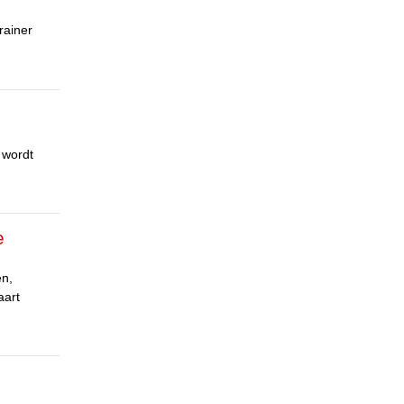
rainer
 wordt
e
en,
aart