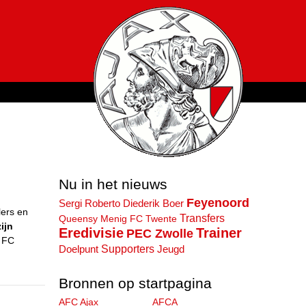
Nu in het nieuws
Feyenoord
Sergi Roberto
Diederik Boer
lers en
Transfers
Queensy Menig
FC Twente
ijn
Eredivisie
Trainer
PEC Zwolle
j FC
Supporters
Doelpunt
Jeugd
Bronnen op startpagina
AFC Ajax
AFCA