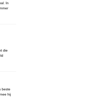
al. In
nummer
t die
eld
s beste
mee hij