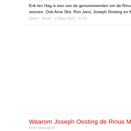
Erik ten Hag is een van de genomineerden om de Rinus 
seizoen. Ook Arne Slot, Ron Jans, Joseph Oosting en
Delen
Tweet
23 May, 2022 - 11:54
Waarom Joseph Oosting de Rinus Mi
Bron:
www.ad.nl