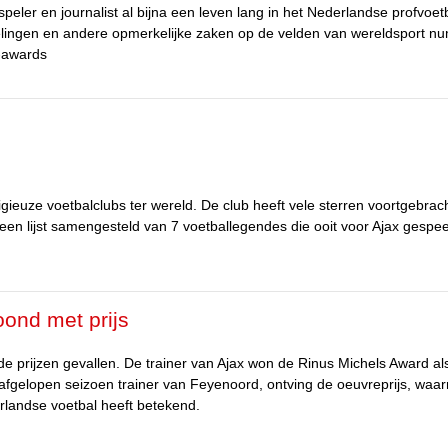
peler en journalist al bijna een leven lang in het Nederlandse profvoetb
ikkelingen en andere opmerkelijke zaken op de velden van wereldsport 
s-awards
ieuze voetbalclubs ter wereld. De club heeft vele sterren voortgebrach
een lijst samengesteld van 7 voetballegendes die ooit voor Ajax gespe
ond met prijs
e prijzen gevallen. De trainer van Ajax won de Rinus Michels Award al
 afgelopen seizoen trainer van Feyenoord, ontving de oeuvreprijs, waar
derlandse voetbal heeft betekend.