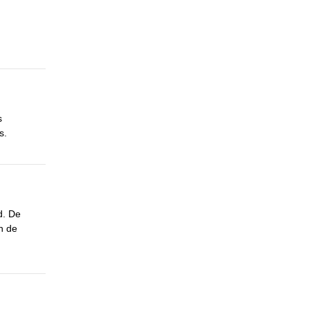
s
s.
d. De
n de