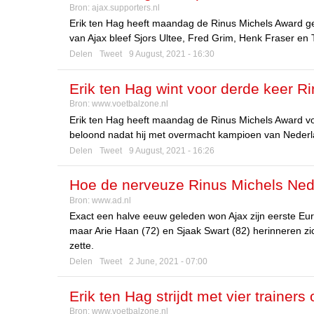
Bron:
ajax.supporters.nl
Erik ten Hag heeft maandag de Rinus Michels Award gek
van Ajax bleef Sjors Ultee, Fred Grim, Henk Fraser en 
Delen
Tweet
9 August, 2021 - 16:30
Erik ten Hag wint voor derde keer R
Bron:
www.voetbalzone.nl
Erik ten Hag heeft maandag de Rinus Michels Award voo
beloond nadat hij met overmacht kampioen van Nederl
Delen
Tweet
9 August, 2021 - 16:26
Hoe de nerveuze Rinus Michels Nede
Bron:
www.ad.nl
Exact een halve eeuw geleden won Ajax zijn eerste Eur
maar Arie Haan (72) en Sjaak Swart (82) herinneren z
zette.
Delen
Tweet
2 June, 2021 - 07:00
Erik ten Hag strijdt met vier traine
Bron:
www.voetbalzone.nl