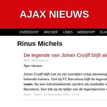
AJAX NIEUWS
OVERZICHT
ARCHIEF
LINKS
WEBSHOP!
CLU
Main menu
Rinus Michels
De legende van Johan Cruijff blijft 
Bron:
www.ajax1.nl
Ajax nieuws -
Johan Cruijff blijft ook na zijn overlijden volop aanwezi
bekende trainers. Ook bij FC Barcelona blijft de lege
naam
. Na een indrukwekkende carrière als voetballer en
Barcelona. Een blik op de tijdlijn van de legendarisch
Delen
Tweet
12 November, 2022 - 17:42