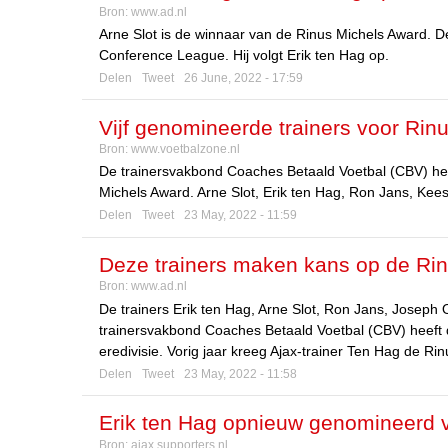
Bron:
www.ad.nl
Feyenoord
Arne Slot is de winnaar van de Rinus Michels Award. D
Conference League. Hij volgt Erik ten Hag op.
Delen
Tweet
26 June, 2022 - 17:59
Vijf genomineerde trainers voor Rin
Bron:
www.voetbalzone.nl
De trainersvakbond Coaches Betaald Voetbal (CBV) he
Michels Award. Arne Slot, Erik ten Hag, Ron Jans, Ke
Delen
Tweet
23 May, 2022 - 11:59
Deze trainers maken kans op de Ri
Bron:
www.ad.nl
De trainers Erik ten Hag, Arne Slot, Ron Jans, Jose
trainersvakbond Coaches Betaald Voetbal (CBV) heeft de
eredivisie. Vorig jaar kreeg Ajax-trainer Ten Hag de R
Delen
Tweet
23 May, 2022 - 11:58
Erik ten Hag opnieuw genomineerd 
Bron:
ajax.supporters.nl