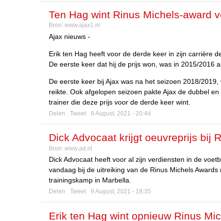
Ten Hag wint Rinus Michels-award v
Bron:
www.ajax1.nl
Ajax nieuws -
Erik ten Hag heeft voor de derde keer in zijn carrière 
De eerste keer dat hij de prijs won, was in 2015/2016 a
De eerste keer bij Ajax was na het seizoen 2018/2019,
reikte. Ook afgelopen seizoen pakte Ajax de dubbel en
trainer die deze prijs voor de derde keer wint.
Delen
Tweet
9 August, 2021 - 20:44
Dick Advocaat krijgt oeuvreprijs bij
Bron:
www.ad.nl
Dick Advocaat heeft voor al zijn verdiensten in de voe
vandaag bij de uitreiking van de Rinus Michels Awards n
trainingskamp in Marbella.
Delen
Tweet
9 August, 2021 - 18:35
Erik ten Hag wint opnieuw Rinus Mi