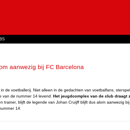
Jump to navigation
BS
alom aanwezig bij FC Barcelona
g in de voetballerij. Niet alleen in de gedachten van voetbalfans, sterspe
nde van de nummer 14 levend.
Het jeugdcomplex van de club draagt z
 trainer, blijft de legende van Johan Cruijff blijft dus alom aanwezig bi
e nummer 14.