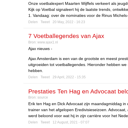
Onze voetbalexpert Maarten Wijffels verkeert als jeugds
Kijk op Voetbal signaleert hij de laatste trends, ontw
1. Vandaag: over de nominaties voor de Rinus Michel
Delen
Tweet
20 May, 2022 - 16:23
7 Voetballegendes van Ajax
Bron:
www.ajax1.nl
Ajax nieuws -
Ajax Amsterdam is een van de grootste en meest prestig
uitgroeiden tot voetballegendes. Hieronder hebben we 
hebben.
Delen
Tweet
29 April, 2022 - 15:35
Prestaties Ten Hag en Advocaat belo
Bron:
source
Erik ten Hag en Dick Advocaat zijn maandagmiddag in d
trainer van het afgelopen Eredivisieseizoen. Advocaat,
werd beloond voor wat hij in zijn carrière voor het Ne
Delen
Tweet
12 August, 2021 - 07:07