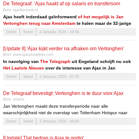
De Telegraaf: ‘Ajax haakt af op salaris en transfersom
Bron:
ajaxfanzone.nl
Vertonghen; veel te duur voor Ajax’
Ajax heeft inderdaad geïnformeerd
of het mogelijk is Jan
Vertonghen terug naar Amsterdam
te halen maar de 32-jarige
verdediger is te duur, zo meldt
De Telegraaf
vanochtend.
Delen
Tweet
3 January, 2020 - 10:06
[Update II] 'Ajax kijkt verder na afhaken om Vertonghen'
Bron:
www.ajaxshowtime.com
In navolging van
The Telegraph
uit Engeland schrijft nu ook
Het Laatste Nieuws
over de interesse van Ajax in Jan
Vertonghen.
Delen
Tweet
3 January, 2020 - 07:35
De Telegraaf bevestigt: Vertonghen is te duur voor Ajax
Bron:
source
Jan Vertonghen maakt deze transferperiode naar alle
waarschijnlijkheid niet de overstap van Tottenham Hotspur naar
Ajax. De Telegraaf bevestigt wat Het Laatste Nieuws eerder op de
Delen
Tweet
3 January, 2020 - 06:40
donderdag al meldde: de 32-jarige centrale verdediger is te duur
voor de Eredivisie-koploper. Het salaris en de transfersom zijn een
[Update] 'Dat bedrag is Ajax te gortig'
struikelblok gebleken.