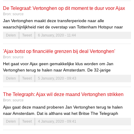
waarbij er is besloten om geen spelers te laten vertrekken en
De Telegraaf: Vertonghen op dit moment te duur voor Ajax
zelfs de selectie te versterken met één transfer.
Bron:
source
Jan Vertonghen maakt deze transferperiode naar alle
waarschijnlijkheid niet de overstap van Tottenham Hotspur naar
Ajax. De Telegraaf bevestigt wat Het Laatste Nieuws eerder op de
Delen
Tweet
6 January, 2020 - 11:44
donderdag al meldde: de 32-jarige centrale verdediger is te duur
voor de Eredivisie-koploper. Het salaris en de transfersom zijn een
'Ajax botst op financiële grenzen bij deal Vertonghen'
struikelblok gebleken.
Bron:
source
Het gaat voor Ajax geen gemakkelijke klus worden om Jan
Vertonghen terug te halen naar Amsterdam. De 32-jarige
verdediger van Tottenham Hotspur is in beeld bij Ajax, dat wil
Delen
Tweet
5 January, 2020 - 09:43
profiteren van het feit dat zijn contract in de zomer afloopt. Volgens
Het Laatste Nieuws zitten er echter wel haken en ogen aan.
The Telegraph: Ajax wil deze maand Vertonghen strikken
Bron:
source
Ajax gaat deze maand proberen Jan Vertonghen terug te halen
naar Amsterdam. Dat is althans wat het Britse The Telegraph
beweert. De 32-jarige verdediger maakte zeven en een half jaar
Delen
Tweet
4 January, 2020 - 09:41
geleden de overstap van Ajax naar Tottenham Hotspur, waar de
Belgische verdediger beschikt over een aflopend contract.