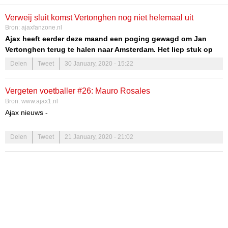
Verweij sluit komst Vertonghen nog niet helemaal uit
Bron:
ajaxfanzone.nl
Ajax heeft eerder deze maand een poging gewagd om Jan
Vertonghen terug te halen naar Amsterdam. Het liep stuk op
de hoge salariseisen van de verdediger van Tottenham
Delen
Tweet
30 January, 2020 - 15:22
Hotspur en de transfersom die de Spurs vroegen.
Vergeten voetballer #26: Mauro Rosales
Bron:
www.ajax1.nl
Ajax nieuws -
De vergeten voetballer is een speler, die in dienst van Ajax is
Delen
Tweet
21 January, 2020 - 21:02
geweest en die op ons supporters een onuitwisbare indruk heeft
gemaakt. Of een Ajax-voetballer waar wij goede en warme
herinneringen aan hebben beleefd, een voetballer die bekend is
geworden door een incident of gewoon om zijn verdiensten voor
onze mooie club. Deel 26 willen wij aan een Argentijnse voetballer
toewijzen, die helaas door vele blessures nooit tot wasdom is
geworden. Zijn naam is Mauro Rosales.