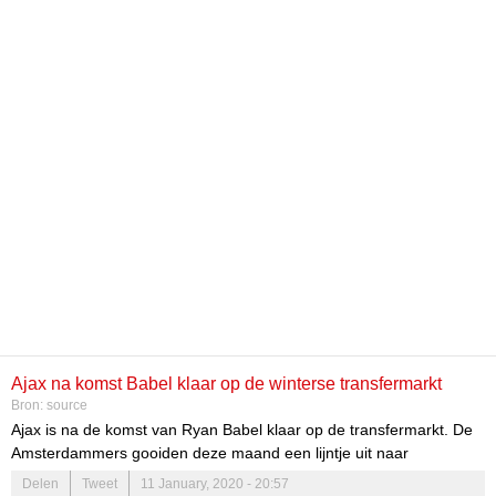
Ajax na komst Babel klaar op de winterse transfermarkt
Bron:
source
Ajax is na de komst van Ryan Babel klaar op de transfermarkt. De
Amsterdammers gooiden deze maand een lijntje uit naar
Tottenham Hotspur-verdediger Jan Vertonghen, maar hij bleek
Delen
Tweet
11 January, 2020 - 20:57