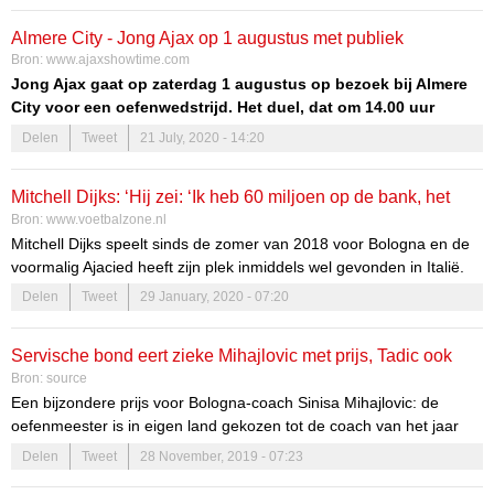
meegemaakt. In deze rubriek kijken we elke week naar een aantal
oud-Ajax spelers en hoe ze presteren in het buitenland.
Almere City - Jong Ajax op 1 augustus met publiek
Bron:
www.ajaxshowtime.com
Donny van de Beek
Jong Ajax gaat op zaterdag 1 augustus op bezoek bij Almere
City voor een oefenwedstrijd. Het duel, dat om 14.00 uur
begint in het Yanmar Stadion, is toegankelijk voor publiek. De
Delen
Tweet
21 July, 2020 - 14:20
Almeerse club laat via
de officiële kanalen
weten dat
seizoenkaarthouders het exclusieve recht hebben om een
Mitchell Dijks: ‘Hij zei: ‘Ik heb 60 miljoen op de bank, het
kaartje voor de oefenwedstrijd te kopen.
Bron:
www.voetbalzone.nl
boeit mij niet’’
Mitchell Dijks speelt sinds de zomer van 2018 voor Bologna en de
voormalig Ajacied heeft zijn plek inmiddels wel gevonden in Italië.
De linksback werkte in zijn eerste halfjaar bij i Rossoblu nog samen
Delen
Tweet
29 January, 2020 - 07:20
met AC Milan-icoon Filippo Inzaghi en dat was geen onverdeeld
succes.
Servische bond eert zieke Mihajlovic met prijs, Tadic ook
Bron:
source
winnaar
Een bijzondere prijs voor Bologna-coach Sinisa Mihajlovic: de
oefenmeester is in eigen land gekozen tot de coach van het jaar
2019. De Servische trainer kampt momenteel met de kankervorm
Delen
Tweet
28 November, 2019 - 07:23
leukemie, maar is desondanks aangebleven bij de Serie A-club. Dat