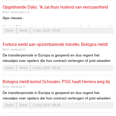
Opgebloeide Dijks: ‘Ik zat thuis huilend van eenzaamheid
Bron:
www.ajax1.nl
op de bank’
Ajax nieuws -
Mitchell Dijks mocht een jaar geleden nog transfervrij vertrekken bij
Delen
Tweet
4 July, 2019 - 10:00
Ajax, nadat hij overbodig was geraakt. Bij zijn nieuwe club Bologna
is hij echter helemaal opgeleefd en inmiddels heeft AC Milan zelfs
20 miljoen euro over voor de linksback. Dijks zelf kan zijn geluk niet
Fortuna werkt aan opzienbarende transfer, Bologna meldt
op.
Bron:
www.ad.nl
komst Schouten
De transferperiode in Europa is geopend en dus regent het
nieuwtjes over spelers die hun contract verlengen of juist wisselen
van club. Mis tot eind augustus niets van alle geruchten en
Delen
Tweet
4 July, 2019 - 09:36
voltooide transfers in onze dagelijkse rubriek TransferTalk.
Bologna meldt komst Schouten, PSG haalt Herrera weg bij
Bron:
www.ad.nl
United
De transferperiode in Europa is geopend en dus regent het
nieuwtjes over spelers die hun contract verlengen of juist wisselen
van club. Mis tot eind augustus niets van alle geruchten en
Delen
Tweet
4 July, 2019 - 09:36
voltooide transfers in onze dagelijkse rubriek TransferTalk.