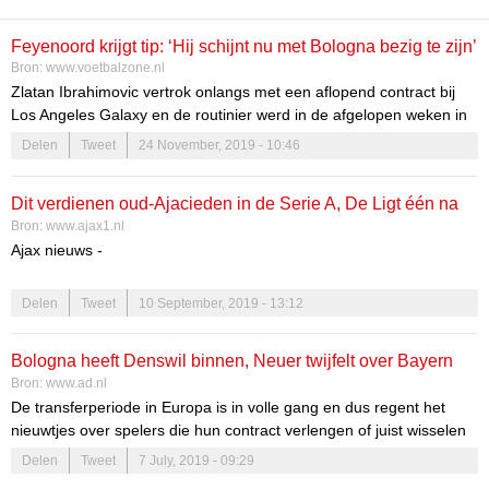
Feyenoord krijgt tip: ‘Hij schijnt nu met Bologna bezig te zijn’
Bron:
www.voetbalzone.nl
Zlatan Ibrahimovic vertrok onlangs met een aflopend contract bij
Los Angeles Galaxy en de routinier werd in de afgelopen weken in
verband gebracht met onder meer zijn oude club AC Milan en
Delen
Tweet
24 November, 2019 - 10:46
Bologna. Hans Kraay jr.
Dit verdienen oud-Ajacieden in de Serie A, De Ligt één na
Bron:
www.ajax1.nl
best betaalde speler
Ajax nieuws -
Matthijs de Ligt is de één na best betaalde speler in de Serie A. De
Delen
Tweet
10 September, 2019 - 13:12
20-jarige verdediger van Juventus en het Nederlands elftal hoeft
alleen Cristiano Ronaldo voor zich te dulden. Dit blijkt uit de
salariscijfers van alle voetballers in de Italiaanse competitie die
La
Bologna heeft Denswil binnen, Neuer twijfelt over Bayern
Gazzetta dello Sport
jaarlijks publiceert.
Bron:
www.ad.nl
De transferperiode in Europa is in volle gang en dus regent het
nieuwtjes over spelers die hun contract verlengen of juist wisselen
van club. Mis de komende maanden niets van alle geruchten en
Delen
Tweet
7 July, 2019 - 09:29
voltooide transfers in onze dagelijkse rubriek TransferTalk.