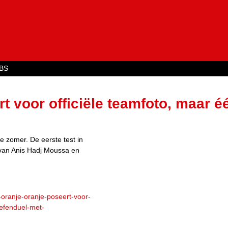
Jump to navigation
BS
t voor officiële teamfoto, maar é
 oefenduel met Algerije
e zomer. De eerste test in
 van Anis Hadj Moussa en
e-oranje-oranje-poseert-voor-
oefenduel-met-