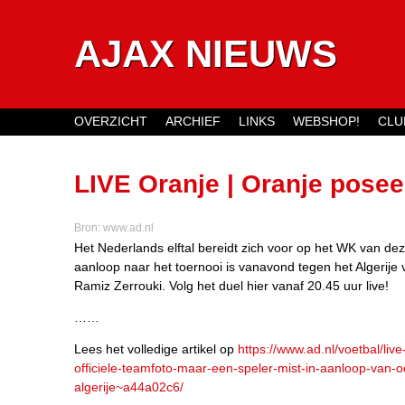
AJAX NIEUWS
OVERZICHT
ARCHIEF
LINKS
WEBSHOP!
CLU
Main menu
LIVE Oranje | Oranje poseer
speler mist in aanloop van
Bron:
www.ad.nl
Het Nederlands elftal bereidt zich voor op het WK van dez
aanloop naar het toernooi is vanavond tegen het Algerije
Ramiz Zerrouki. Volg het duel hier vanaf 20.45 uur live!
……
Lees het volledige artikel op
https://www.ad.nl/voetbal/liv
officiele-teamfoto-maar-een-speler-mist-in-aanloop-van-
algerije~a44a02c6/