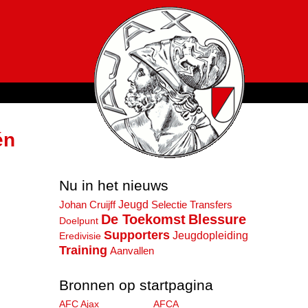
én
Nu in het nieuws
Jeugd
Selectie
Transfers
Johan Cruijff
De Toekomst
Blessure
Doelpunt
Supporters
Jeugdopleiding
Eredivisie
Training
Aanvallen
Bronnen op startpagina
AFC Ajax
AFCA