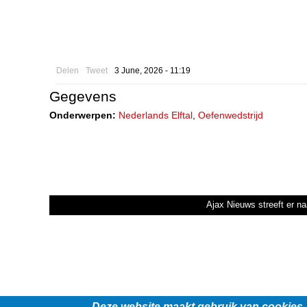
Delen
Tweet
3 June, 2026 - 11:19
Gegevens
Onderwerpen:
Nederlands Elftal
,
Oefenwedstrijd
Ajax Nieuws streeft er na
Deze website maakt gebruik van cookies