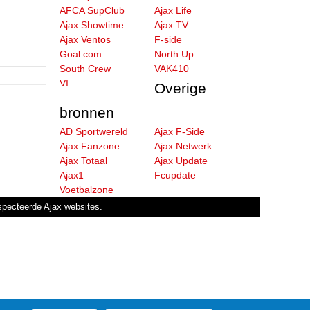
AFCA SupClub
Ajax Life
Ajax Showtime
Ajax TV
Ajax Ventos
F-side
Goal.com
North Up
South Crew
VAK410
VI
Overige
bronnen
AD Sportwereld
Ajax F-Side
Ajax Fanzone
Ajax Netwerk
Ajax Totaal
Ajax Update
Ajax1
Fcupdate
Voetbalzone
especteerde Ajax websites.