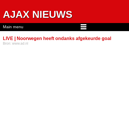
Jump to navigation
AJAX NIEUWS
Main menu
LIVE | Noorwegen heeft ondanks afgekeurde goal
Bron:
www.ad.nl
voorlopig geen kind aan Oranje-opponent Zweden in
oefenduel