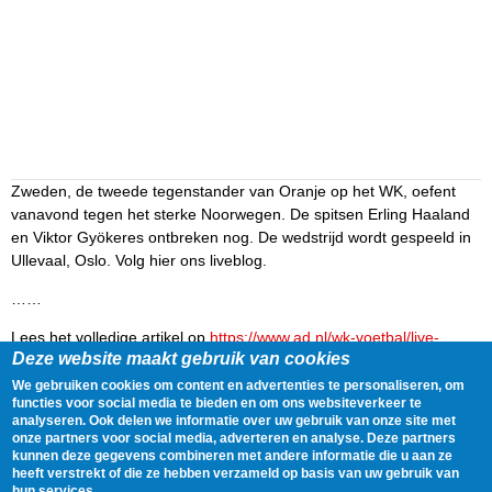
Zweden, de tweede tegenstander van Oranje op het WK, oefent
vanavond tegen het sterke Noorwegen. De spitsen Erling Haaland
en Viktor Gyökeres ontbreken nog. De wedstrijd wordt gespeeld in
Ullevaal, Oslo. Volg hier ons liveblog.
……
Lees het volledige artikel op
https://www.ad.nl/wk-voetbal/live-
Deze website maakt gebruik van cookies
noorwegen-heeft-ondanks-afgekeurde-goal-voorlopig-geen-kind-
aan-oranje-opponent-zweden-in-oefenduel~acc1d85b/
We gebruiken cookies om content en advertenties te personaliseren, om
functies voor social media te bieden en om ons websiteverkeer te
analyseren. Ook delen we informatie over uw gebruik van onze site met
Delen
Tweet
1 June, 2026 - 18:48
onze partners voor social media, adverteren en analyse. Deze partners
kunnen deze gegevens combineren met andere informatie die u aan ze
heeft verstrekt of die ze hebben verzameld op basis van uw gebruik van
Gegevens
hun services.