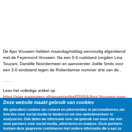
De Ajax Vrouwen hebben maandagmiddag eenvoudig afgerekend
met de Feyenoord Vrouwen. Na een 0-0 ruststand zorgden Lina
Touzani, Daniëlle Noordermeer en aanvoerster Joëlle Smits voor
een 3-0 eindstand tegen de Rotterdamse nummer drie van de...
……
Lees het volledige artikel op
https://ajax.supporters.nl/nieuws/artikel/55664/Ajax-Vrouwen-naar-
Deze website maakt gebruik van cookies
finale-Eredivisie-Cup
We gebruiken cookies om content en advertenties te personaliseren, om
Delen
Tweet
25 May, 2026 - 15:51
functies voor social media te bieden en om ons websiteverkeer te
analyseren. Ook delen we informatie over uw gebruik van onze site met
onze partners voor social media, adverteren en analyse. Deze partners
kunnen deze gegevens combineren met andere informatie die u aan ze
Gegevens