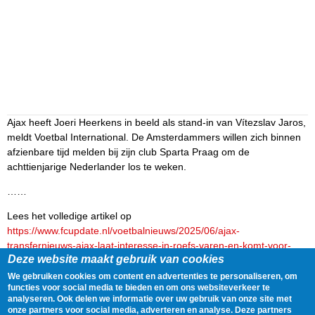
Ajax heeft Joeri Heerkens in beeld als stand-in van Vítezslav Jaros,
meldt Voetbal International. De Amsterdammers willen zich binnen
afzienbare tijd melden bij zijn club Sparta Praag om de
achttienjarige Nederlander los te weken.
……
Lees het volledige artikel op
https://www.fcupdate.nl/voetbalnieuws/2025/06/ajax-
transfernieuws-ajax-laat-interesse-in-roefs-varen-en-komt-voor-
Deze website maakt gebruik van cookies
keeperszoektocht-uit-in-tsjechie
We gebruiken cookies om content en advertenties te personaliseren, om
Delen
Tweet
17 June, 2025 - 10:46
functies voor social media te bieden en om ons websiteverkeer te
analyseren. Ook delen we informatie over uw gebruik van onze site met
onze partners voor social media, adverteren en analyse. Deze partners