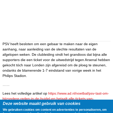
PSV heeft besloten om een gebaar te maken naar de eigen
aanhang, naar aanleiding van de slechte resultaten van de
afgelopen weken. De clubleiding vindt het grandioos dat bijna alle
supporters die een ticket voor de uitwedstrijd tegen Arsenal hebben
gekocht tóch naar Londen zijn afgereisd om de ploeg te steunen,
ondanks de blamerende 1-7 eindstand van vorige week in het
Philips Stadion.
……
Lees het volledige artikel op
https://www.ad.nl/voetbal/psv-tast-om-
bijzondere-reden-in-de-buidel-en-betaalt-alle-tickets-van-
Deze website maakt gebruik van cookies
supporters-in-londen~ac5886a7/
We gebruiken cookies om content en advertenties te personaliseren, om