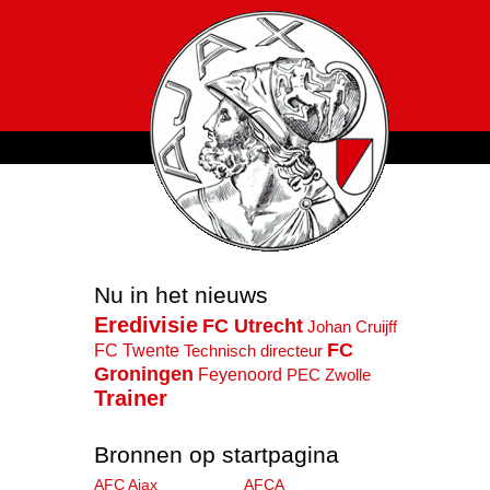
Nu in het nieuws
Eredivisie
FC Utrecht
Johan Cruijff
FC
FC Twente
Technisch directeur
Groningen
Feyenoord
PEC Zwolle
Trainer
Bronnen op startpagina
AFC Ajax
AFCA