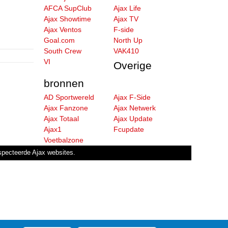
AFCA SupClub
Ajax Life
Ajax Showtime
Ajax TV
Ajax Ventos
F-side
Goal.com
North Up
South Crew
VAK410
VI
Overige
bronnen
AD Sportwereld
Ajax F-Side
Ajax Fanzone
Ajax Netwerk
Ajax Totaal
Ajax Update
Ajax1
Fcupdate
Voetbalzone
especteerde Ajax websites.