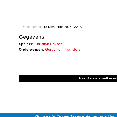
Delen
Tweet
13 November, 2024 - 22:00
Gegevens
Spelers:
Christian Eriksen
Onderwerpen:
Geruchten
,
Transfers
Ajax Nieuws streeft er na
Deze website maakt gebruik van cookies