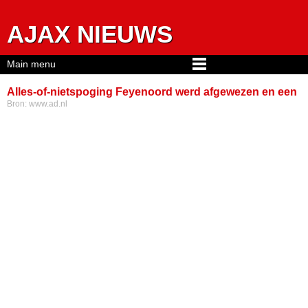
Jump to navigation
AJAX NIEUWS
Main menu
Alles-of-nietspoging Feyenoord werd afgewezen en een
Bron:
www.ad.nl
alternatief voor Zerrouki bleek ook niet haalbaar