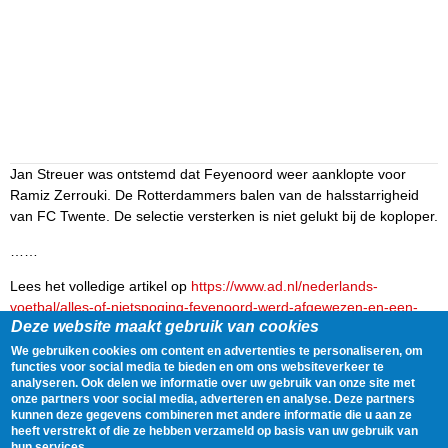
Jan Streuer was ontstemd dat Feyenoord weer aanklopte voor
Ramiz Zerrouki. De Rotterdammers balen van de halsstarrigheid
van FC Twente. De selectie versterken is niet gelukt bij de koploper.
……
Lees het volledige artikel op
https://www.ad.nl/nederlands-
voetbal/alles-of-nietspoging-feyenoord-werd-afgewezen-en-een-
Deze website maakt gebruik van cookies
alternatief-voor-zerrouki-bleek-ook-niet-haalbaar~ab383651/
We gebruiken cookies om content en advertenties te personaliseren, om
Delen
Tweet
1 February, 2023 - 06:30
functies voor social media te bieden en om ons websiteverkeer te
analyseren. Ook delen we informatie over uw gebruik van onze site met
onze partners voor social media, adverteren en analyse. Deze partners
kunnen deze gegevens combineren met andere informatie die u aan ze
Gegevens
heeft verstrekt of die ze hebben verzameld op basis van uw gebruik van
hun services.