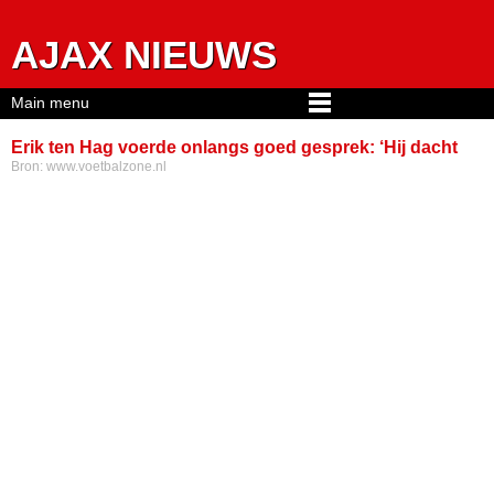
Jump to navigation
AJAX NIEUWS
Main menu
Erik ten Hag voerde onlangs goed gesprek: ‘Hij dacht
Bron:
www.voetbalzone.nl
ook: waarom ben ik hier?’