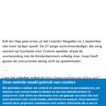
Erik ten Hag gaat ervan uit dat Lisandro Magallán na 1 september
niet meer bij Ajax speelt. De 27-jarige centrumverdediger, die vorig
seizoen op huurbasis voor Crotone speelde, draait de
voorbereiding met de Amsterdammers volledig mee, maar heeft
gezien de concurrentie weinig zicht op speelminuten.
……
Lees het volledige artikel op
https://www.voetbalzone.nl/doc.asp?
Deze website maakt gebruik van cookies
uid=391714
We gebruiken cookies om content en advertenties te personaliseren, om
Delen
Tweet
31 July, 2021 - 08:50
functies voor social media te bieden en om ons websiteverkeer te
analyseren. Ook delen we informatie over uw gebruik van onze site met
onze partners voor social media, adverteren en analyse. Deze partners
kunnen deze gegevens combineren met andere informatie die u aan ze
Gegevens