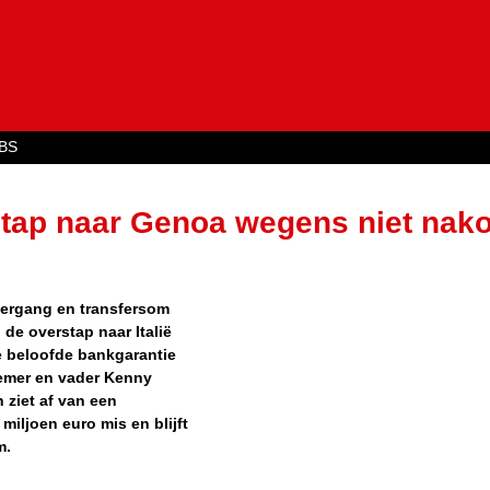
Jump to navigation
BS
erstap naar Genoa wegens niet na
overgang en transfersom
j de overstap naar Italië
 beloofde bankgarantie
nemer en vader Kenny
ziet af van een
miljoen euro mis en blijft
m.