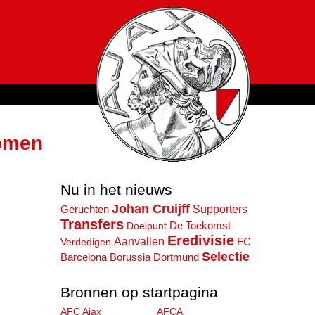
komen
Nu in het nieuws
Johan Cruijff
Supporters
Geruchten
Transfers
De Toekomst
Doelpunt
Eredivisie
Aanvallen
FC
Verdedigen
Selectie
Barcelona
Borussia Dortmund
Bronnen op startpagina
AFC Ajax
AFCA