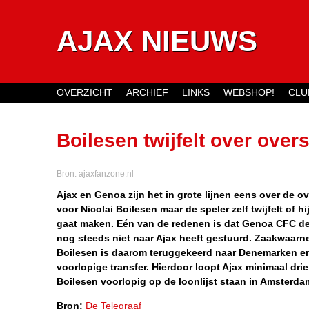
AJAX NIEUWS
OVERZICHT
ARCHIEF
LINKS
WEBSHOP!
CLU
Main menu
Boilesen twijfelt over ov
bankgarantie
Bron:
ajaxfanzone.nl
Ajax en Genoa zijn het in grote lijnen eens over de 
voor Nicolai Boilesen maar de speler zelf twijfelt of hi
gaat maken. Eén van de redenen is dat Genoa CFC de
nog steeds niet naar Ajax heeft gestuurd. Zaakwaar
Boilesen is daarom teruggekeerd naar Denemarken en 
voorlopige transfer. Hierdoor loopt Ajax minimaal drie 
Boilesen voorlopig op de loonlijst staan in Amsterda
Bron:
De Telegraaf