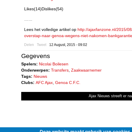
Likes(14)Dislikes(54)
……
Lees het volledige artikel op
http://ajaxfanzone.nl/2015/08/
overstap-naar-genoa-wegens-niet-nakomen-bankgarantie
Delen
Tweet
12 August, 2015 - 09:02
Gegevens
Spelers:
Nicolai Boilesen
Onderwerpen:
Transfers
,
Zaakwaarnemer
Tags:
Nieuws
Clubs:
AFC Ajax
,
Genoa C.F.C.
Ajax Nieuws streeft er na
Deze website maakt gebruik van cookies