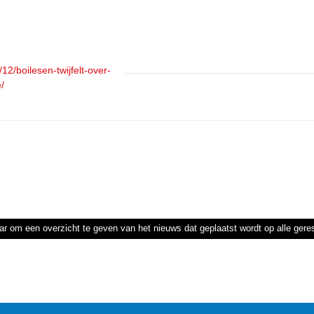
12/boilesen-twijfelt-over-
/
ar om een overzicht te geven van het nieuws dat geplaatst wordt op alle ger