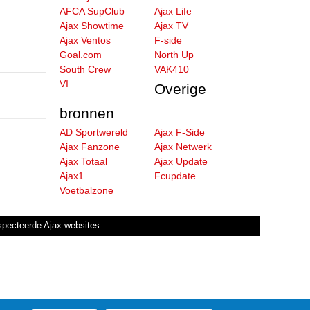
AFCA SupClub
Ajax Life
Ajax Showtime
Ajax TV
Ajax Ventos
F-side
Goal.com
North Up
South Crew
VAK410
VI
Overige
bronnen
AD Sportwereld
Ajax F-Side
Ajax Fanzone
Ajax Netwerk
Ajax Totaal
Ajax Update
Ajax1
Fcupdate
Voetbalzone
especteerde Ajax websites.