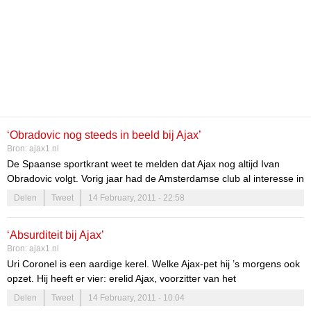
‘Obradovic nog steeds in beeld bij Ajax’
Bron:
ajax1.nl
De Spaanse sportkrant weet te melden dat Ajax nog altijd Ivan
Obradovic volgt. Vorig jaar had de Amsterdamse club al interesse in
de linksback, die toen voor Partizan Belgrado uitkwam. Destijds
Delen
Tweet
14 February, 2011 - 22:58
concretiseerde de interesse van Ajax in de Serviër niet en koos
Obradovic voor een avontuur bij Real Zaragoza.
‘Absurditeit bij Ajax’
Bron:
ajax1.nl
Uri Coronel is een aardige kerel. Welke Ajax-pet hij ’s morgens ook
opzet. Hij heeft er vier: erelid Ajax, voorzitter van het
verenigingsbestuur Ajax, lid van de klankbordgroep
Delen
Tweet
14 February, 2011 - 10:04
verenigingszaken Ajax en president-commissaris van de NV Ajax.