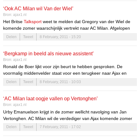
‘Ook AC Milan wil Van der Wiel’
Bron:
ajax1.nl
Het Britse
Talksport
weet te melden dat Gregory van der Wiel de
komende zomer waarschijnlijk vertrekt naar AC Milan. Afgelopen
transferperiode haalde de Italiaanse club Urby Emanuelson al weg
Delen
Tweet
8 February, 2011 - 15:20
uit Amsterdam en nu zou de Milanese club bijzonder
geïnteresseerd zijn in de rechtsback van Ajax en het Nederlands
‘Bergkamp in beeld als nieuwe assistent’
efltal.
Bron:
ajax1.nl
Ronald de Boer lijkt voor zijn beurt te hebben gesproken. De
voormalig middenvelder staat voor een terugkeer naar Ajax en
neemt in Amsterdam vermoedelijk de taken van Dennis Bergkamp
Delen
Tweet
8 February, 2011 - 10:03
over. Die wordt op zijn beurt dan weer betrokken bij het eerste
elftal, zo beweert De Boer.
‘AC Milan laat oogje vallen op Vertonghen’
Bergkamp was eerder trainer van de D2 bij Ajax en is sinds begin
Bron:
ajax1.nl
dit jaar samen met oud-doelman Fred Grim de vervanger van
Urby Emanuelson krijgt in de zomer wellicht navolging van Jan
Frank de Boer bij de A1. Laatstgenoemde is dan weer
Vertonghen. AC Milan wil de verdediger van Ajax komende zomer
doorgeschoven naar de positie van hoofdtrainer en krijgt daarbij
naar Italië halen, meldt Sky Italia.
Delen
Tweet
7 February, 2011 - 17:02
momenteel hulp van Danny Blind en Hennie Spijkerman.
Vertonghen zou al langer in beeld zijn bij de Rossoneri, die nu echt