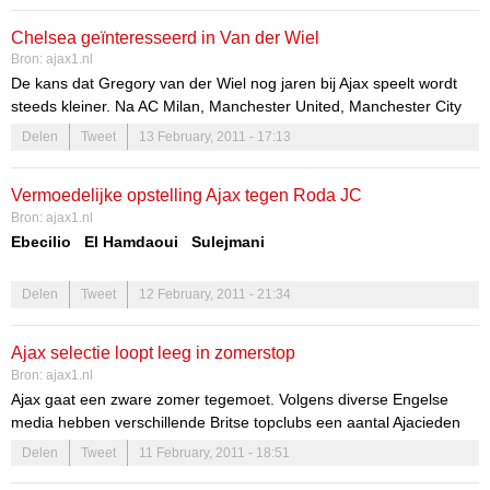
En dan is hij ook nog naamdrager van het rapport Coronel: Ajax, de
Chelsea geïnteresseerd in Van der Wiel
weg naar winst.
Bron:
ajax1.nl
De kans dat Gregory van der Wiel nog jaren bij Ajax speelt wordt
steeds kleiner. Na AC Milan, Manchester United, Manchester City
en Barcelona heeft nu ook Chelsea interesse in de Ajax-back.
Delen
Tweet
13 February, 2011 - 17:13
Althans, dat meldt Mirror Football. Eerder werd al bekend dat
Barcelona in Van der Wiel eventueel de opvolger van de mogelijk
Vermoedelijke opstelling Ajax tegen Roda JC
vertrekkende Dani Alves ziet. Ook AC Milan en beide clubs uit
Bron:
ajax1.nl
Manchester zouden interesse hebben in de Oranje-international,
Ebecilio El Hamdaoui Sulejmani
waar nu dus ook Chelsea zich bijvoegt.
Enoh Eriksen De Zeeuw
Delen
Tweet
12 February, 2011 - 21:34
Blind Vertonghen Alderweireld Anita
Ajax selectie loopt leeg in zomerstop
Stekelenburg
Bron:
ajax1.nl
Ajax gaat een zware zomer tegemoet. Volgens diverse Engelse
media hebben verschillende Britse topclubs een aantal Ajacieden
op het oog en zijn bereid om flink in de buidel te tasten.
Delen
Tweet
11 February, 2011 - 18:51
Maarten Stekelenburg verkast zo goed als zeker naar Manchester