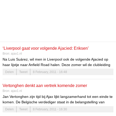
‘Liverpool gaat voor volgende Ajacied: Eriksen’
Bron:
ajax1.nl
Na Luis Suárez, wil men in Liverpool ook de volgende Ajacied op
haar lijstje naar Anfield Road halen. Deze zomer wil de clubleiding
proberen de transfer van Christian Eriksen rond te krijgen. Volgens
Delen
Tweet
8 February, 2011 - 16:48
Caughtoffside.com
zien ook de
Liverpudlians
in de Deens
international een ruwe diamant die volwassen speelt voor zijn
Vertonghen denkt aan vertrek komende zomer
leeftijd.
Bron:
ajax1.nl
Jan Vertonghen zijn tijd bij Ajax lijkt langzamerhand tot een einde te
komen. De Belgische verdediger staat in de belangstelling van
grote clubs en zal hen niet weigeren, zo schrijft
Goal.com
.
Delen
Tweet
8 February, 2011 - 16:30