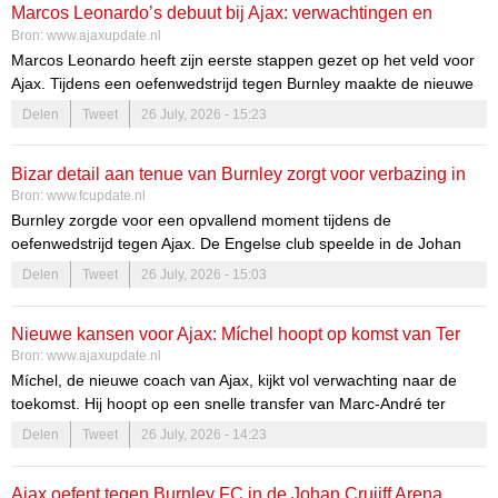
Marcos Leonardo’s debuut bij Ajax: verwachtingen en
diepgewortelde geschiedenis die Blind heeft met Ajax.
Bron:
www.ajaxupdate.nl
realiteit
Marcos Leonardo heeft zijn eerste stappen gezet op het veld voor
Ajax. Tijdens een oefenwedstrijd tegen Burnley maakte de nieuwe
aanwinst zijn officieuze debuut, maar niet zonder ophef. De
Delen
Tweet
26 July, 2026 - 15:23
verwachtingen rondom deze jonge Braziliaanse aanvaller zijn
torenhoog, vooral gezien de prijs die Ajax heeft betaald om hem
Bizar detail aan tenue van Burnley zorgt voor verbazing in
binnen te halen. Fans en analisten kijken met spanning uit naar zijn
Bron:
www.fcupdate.nl
ontwikkeling en de impact die hij zal hebben op het team.
Amsterdam
Burnley zorgde voor een opvallend moment tijdens de
oefenwedstrijd tegen Ajax. De Engelse club speelde in de Johan
Cruijff ArenA met afgeknipte Ajax-kousen over de eigen sokken.
Delen
Tweet
26 July, 2026 - 15:03
Nieuwe kansen voor Ajax: Míchel hoopt op komst van Ter
Bron:
www.ajaxupdate.nl
Stegen
Míchel, de nieuwe coach van Ajax, kijkt vol verwachting naar de
toekomst. Hij hoopt op een snelle transfer van Marc-André ter
Stegen naar de club. De komst van deze gerenommeerde doelman
Delen
Tweet
26 July, 2026 - 14:23
zou niet alleen de defensieve lijn versterken, maar ook de algehele
ambitie van Ajax onderstrepen. Míchel gelooft dat Ter Stegen de
Ajax oefent tegen Burnley FC in de Johan Cruijff Arena
ervaring en het talent bezit om het team naar een hoger niveau te