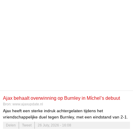
Ajax behaalt overwinning op Burnley in Míchel’s debuut
Bron:
www.ajaxupdate.nl
Ajax heeft een sterke indruk achtergelaten tijdens het
vriendschappelijke duel tegen Burnley, met een eindstand van 2-1.
Dit was een bijzondere gelegenheid, aangezien het de eerste
Delen
Tweet
26 July, 2026 - 16:08
thuiswedstrijd was van Míchel in de Johan Cruijff ArenA. De fans