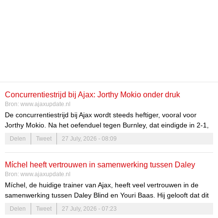
Concurrentiestrijd bij Ajax: Jorthy Mokio onder druk
Bron:
www.ajaxupdate.nl
De concurrentiestrijd bij Ajax wordt steeds heftiger, vooral voor
Jorthy Mokio. Na het oefenduel tegen Burnley, dat eindigde in 2-1,
is de druk op hem toegenomen. De verwachtingen van supporters
Delen
Tweet
27 July, 2026 - 08:09
en coaches zijn hoog, en dat kan voor jonge talenten een zware
last zijn. Mokio moet zijn spel verbeteren om te blijven concurreren
Míchel heeft vertrouwen in samenwerking tussen Daley
met andere getalenteerde spelers binnen het team.
Bron:
www.ajaxupdate.nl
Blind en Youri Baas bij Ajax
Míchel, de huidige trainer van Ajax, heeft veel vertrouwen in de
samenwerking tussen Daley Blind en Youri Baas. Hij gelooft dat dit
duo goed kan functioneren binnen het team. De wisselwerking
Delen
Tweet
27 July, 2026 - 07:23
tussen ervaring en jong talent is essentieel voor de ambities van