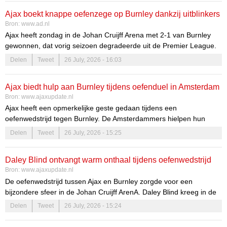
waren enthousiast en verwachtingsvol, benieuwd naar de tactieken
Ajax boekt knappe oefenzege op Burnley dankzij uitblinkers
die de nieuwe trainer zou toepassen. Míchel’s leiderschap lijkt een
Bron:
www.ad.nl
frisse wind door de club te laten waaien.
Bouwman en Ouazane
Ajax heeft zondag in de Johan Cruijff Arena met 2-1 van Burnley
gewonnen, dat vorig seizoen degradeerde uit de Premier League.
Nieuwkomer Marcos Leonardo maakte zijn debuut, maar kwam niet
Delen
Tweet
26 July, 2026 - 16:03
tot scoren. Namens Ajax scoorden de talenten Aaron Bouwman
(18) en Abdellah Ouazane (17).
Ajax biedt hulp aan Burnley tijdens oefenduel in Amsterdam
Bron:
www.ajaxupdate.nl
Ajax heeft een opmerkelijke geste gedaan tijdens een
oefenwedstrijd tegen Burnley. De Amsterdammers hielpen hun
tegenstander uit de brand met een leensysteem dat de aandacht
Delen
Tweet
26 July, 2026 - 15:25
trok. Dit soort sportieve gebaren zijn zeldzaam, maar het laat zien
dat er meer is dan alleen competitie in de wereld van voetbal. De
Daley Blind ontvangt warm onthaal tijdens oefenwedstrijd
band tussen clubs kan sterker worden door samenwerking, zelfs in
Bron:
www.ajaxupdate.nl
de meest onverwachte situaties.
Ajax
De oefenwedstrijd tussen Ajax en Burnley zorgde voor een
bijzondere sfeer in de Johan Cruijff ArenA. Daley Blind kreeg in de
31e minuut een warm applaus van de supporters, wat zijn
Delen
Tweet
26 July, 2026 - 15:24
terugkeer naar de club markeerde. Dit moment benadrukt niet
alleen de verbondenheid tussen de speler en de fans, maar ook de