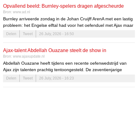
vastberadenheid die hij toonde, maken de verwachtingen rondom
Opvallend beeld: Burnley-spelers dragen afgescheurde
zijn komst nog hoger.
Bron:
www.ad.nl
Ajax-sokken tijdens oefenduel
Burnley arriveerde zondag in de Johan Cruijff ArenA met een lastig
probleem: het Engelse elftal had voor het oefenduel met Ajax maar
één paar sokken bij zich. De oplossing die volgde, leverde op het
Delen
Tweet
26 July, 2026 - 16:50
veld een opmerkelijk beeld op.
Ajax-talent Abdellah Ouazane steelt de show in
Bron:
www.ajaxupdate.nl
oefenwedstrijd
Abdellah Ouazane heeft tijdens een recente oefenwedstrijd van
Ajax zijn talenten prachtig tentoongesteld. De zeventienjarige
speler maakte indruk met zijn prestaties tegen Burnley in de Johan
Delen
Tweet
26 July, 2026 - 16:23
Cruijff ArenA. De wedstrijd, die veelbelovend begon, werd een
echte showcase voor het jonge talent en bevestigde zijn status als
een van de meest veelbelovende spelers binnen de Ajax-academie.