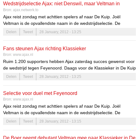
Wedstrijdselectie Ajax: niet Denswil, maar Veltman in
Bron:
ajax.netwerk.to
selectie
Ajax reist zondag met achttien spelers af naar De Kuip. Joël
Veltman is de opvallendste naam in de wedstrijdselectie. De
centrale verdediger van Jong Ajax is vanwege de blessures in de...
Delen
Tweet
28 January, 2012 - 13:25
Fans steunen Ajax richting Klassieker
Bron:
www.ajax.nl
Ruim 1.200 supporters hebben Ajax zaterdag succes gewenst voor
de wedstrijd tegen Feyenoord. Daags voor de Klassieker in De Kuip
zagen de fans onder meer Joël Veltman (20) in actie. De
Delen
Tweet
28 January, 2012 - 13:25
verdediger van Jong Ajax behoort voor het eerst tot de
wedstrijdselectie. Naast de Ajax-fans waren ook voormalig Arsenal-
Selectie voor duel met Feyenoord
speler Patrick Vieira en de Servische bondscoach bij de training in
Bron:
www.ajax.nl
de ArenA aanwezig.
Ajax reist zondag met achttien spelers af naar De Kuip. Joël
Veltman is de opvallendste naam in de wedstrijdselectie. De
centrale verdediger van Jong Ajax is vanwege de blessures in de
Delen
Tweet
28 January, 2012 - 13:15
laatste linie bij de selectie gehaald. De 20-jarige Veltman zit sinds
2001 in de jeugdopleiding van Ajax en heeft rugnummer 44. Ook de
De Boer neemt debutant Veltman mee naar Klassieker in De
jongelingen Davy Klaassen en Ruben Ligeon zitten bij de achttien