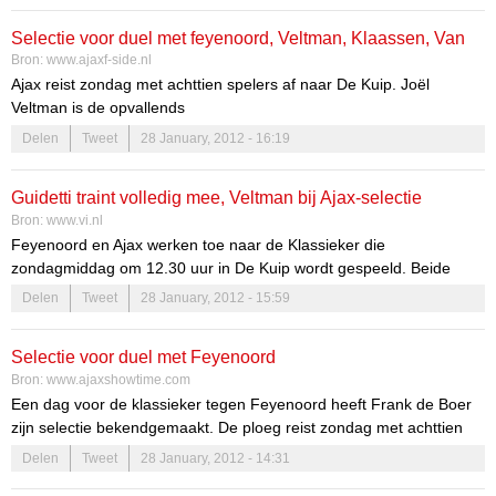
Blind Vertonghen Van Rhijn Anita
Selectie voor duel met feyenoord, Veltman, Klaassen, Van
Vermeer
Bron:
www.ajaxf-side.nl
Rhijn en Ligeon erbij
Bank Ajax: Lodeiro, Bulykin, Cillessen, Aissati, Ligeon, Klaassen,
Ajax reist zondag met achttien spelers af naar De Kuip. Joël
Veltman
Veltman is de opvallends
Delen
Tweet
28 January, 2012 - 16:19
Guidetti traint volledig mee, Veltman bij Ajax-selectie
Bron:
www.vi.nl
Feyenoord en Ajax werken toe naar de Klassieker die
zondagmiddag om 12.30 uur in De Kuip wordt gespeeld. Beide
clubs kampten in de aanloop naar die wedstrijd met blessureleed.
Delen
Tweet
28 January, 2012 - 15:59
Selectie voor duel met Feyenoord
Bron:
www.ajaxshowtime.com
Een dag voor de klassieker tegen Feyenoord heeft Frank de Boer
zijn selectie bekendgemaakt. De ploeg reist zondag met achttien
spelers af naar De Kuip. De meest opvallende naam is Joël
Delen
Tweet
28 January, 2012 - 14:31
Veltman. De jonge verdediger is erbij gehaald vanwege de vele