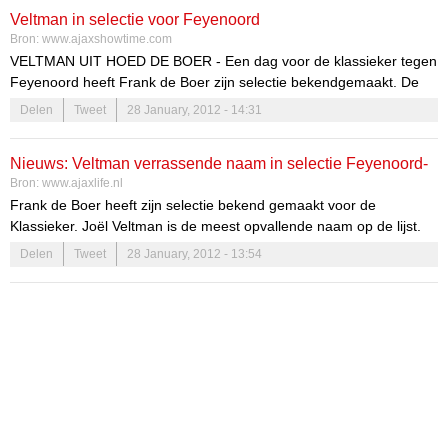
blessures en krijgt opvallend genoeg de voorkeur boven Stefano
Veltman in selectie voor Feyenoord
Denswil die de hele week heeft meegetraind met de A-selectie.
Bron:
www.ajaxshowtime.com
VELTMAN UIT HOED DE BOER - Een dag voor de klassieker tegen
Feyenoord heeft Frank de Boer zijn selectie bekendgemaakt. De
ploeg reist zondag met achttien spelers af naar De Kuip.
Delen
Tweet
28 January, 2012 - 14:31
Nieuws: Veltman verrassende naam in selectie Feyenoord-
Bron:
www.ajaxlife.nl
uit
Frank de Boer heeft zijn selectie bekend gemaakt voor de
Klassieker. Joël Veltman is de meest opvallende naam op de lijst.
De twintigjarige centrale verdediger is een onbekende voor het
Delen
Tweet
28 January, 2012 - 13:54
grote publiek. Hij speelt in Jong Ajax en is vanwege de blessures bij
de selectie gehaald. Veltman zelf is pas net terug van een blessure
aan zijn kruisband. Hij speelde sindsdien pas een paar wedstrijden
metJong Ajax en maakt nu dus mogelijk zijn debuut tegen
Feyenoord.