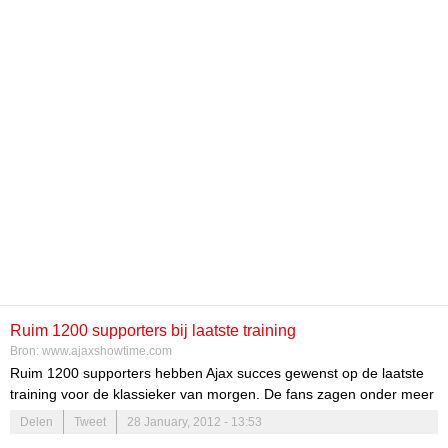
Ruim 1200 supporters bij laatste training
Bron:
www.ajaxshowtime.com
Ruim 1200 supporters hebben Ajax succes gewenst op de laatste
training voor de klassieker van morgen. De fans zagen onder meer
Joël Veltman in actie. De 20-jarige verdediger behoort voor het
Delen
Tweet
28 January, 2012 - 13:53
eerst tot de eerste achttien van Frank de Boer. Naast de supporters