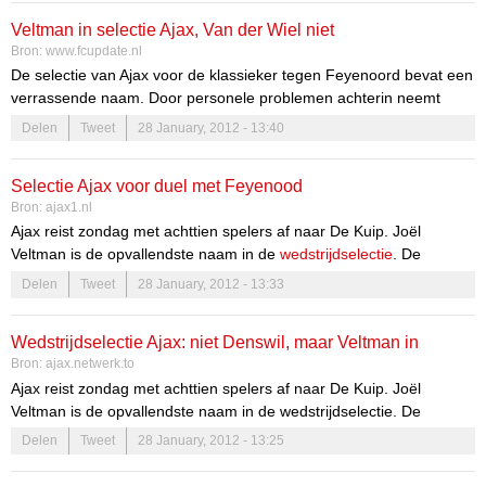
waren ook voormalig Arsenal-speler Patrick Vieira en de Servische
Veltman in selectie Ajax, Van der Wiel niet
bondscoach Radovan Curcic aanwezig in de Arena.
Bron:
www.fcupdate.nl
De selectie van Ajax voor de klassieker tegen Feyenoord bevat een
verrassende naam. Door personele problemen achterin neemt
trainer Frank de Boer de jonge verdediger Joël Veltman mee naar
Delen
Tweet
28 January, 2012 - 13:40
de Kuip. Hij maakt zijn debuut in de selectie.
Selectie Ajax voor duel met Feyenood
Bron:
ajax1.nl
Ajax reist zondag met achttien spelers af naar De Kuip. Joël
Veltman is de opvallendste naam in de
wedstrijdselectie
. De
centrale verdediger van Jong Ajax is vanwege de blessures in de
Delen
Tweet
28 January, 2012 - 13:33
laatste linie bij de selectie gehaald. De 20-jarige Veltman zit sinds
2001 in de jeugdopleiding van Ajax en heeft rugnummer 44. Ook de
Wedstrijdselectie Ajax: niet Denswil, maar Veltman in
jongelingen Davy Klaassen en Ruben Ligeon zitten bij de achttien
Bron:
ajax.netwerk.to
namen.
selectie
Ajax reist zondag met achttien spelers af naar De Kuip. Joël
Wedstrijdselectie voor duel met Feyenoord:
Veltman is de opvallendste naam in de wedstrijdselectie. De
centrale verdediger van Jong Ajax is vanwege de blessures in de...
Delen
Tweet
28 January, 2012 - 13:25