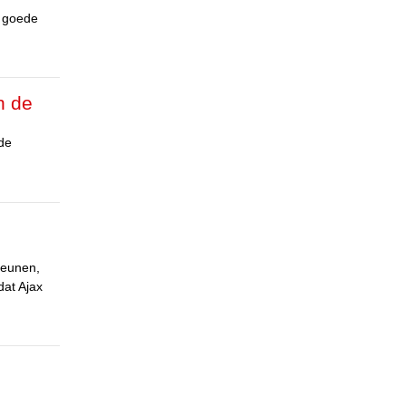
n goede
n de
de
teunen,
dat Ajax