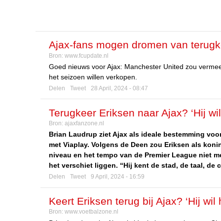
Ajax-fans mogen dromen van terugke
Bron:
www.fcupdate.nl
Goed nieuws voor Ajax: Manchester United zou vermeend
het seizoen willen verkopen.
Delen
Tweet
28 April, 2024 - 08:47
Terugkeer Eriksen naar Ajax? ‘Hij w
Bron:
ajaxfanzone.nl
Brian Laudrup ziet Ajax als ideale bestemming voor
met Viaplay. Volgens de Deen zou Eriksen als kon
niveau en het tempo van de Premier League niet m
het verschiet liggen. “Hij kent de stad, de taal, de 
Delen
Tweet
9 April, 2024 - 16:59
Keert Eriksen terug bij Ajax? ‘Hij w
Bron:
www.voetbalzone.nl