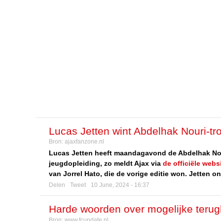
Lucas Jetten wint Abdelhak Nouri-trof
Bron:
ajaxfanzone.nl
Lucas Jetten heeft maandagavond de Abdelhak Nouri
jeugdopleiding, zo meldt Ajax via
de officiële webs
van Jorrel Hato, die de vorige editie won. Jetten o
Delen
Tweet
10 June, 2024 - 16:37
Harde woorden over mogelijke terugke
Bron:
www.fcupdate.nl