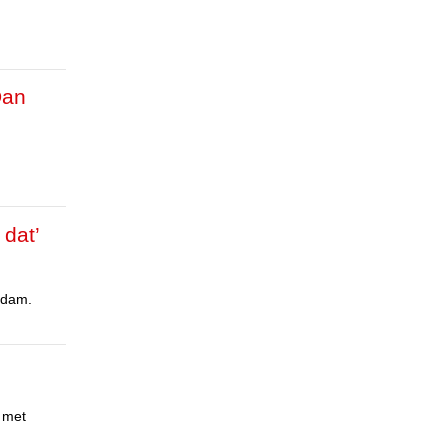
Dan
 dat’
erdam.
k met