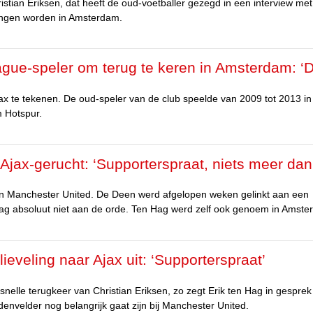
istian Eriksen, dat heeft de oud-voetballer gezegd in een interview met
vangen worden in Amsterdam.
ague-speler om terug te keren in Amsterdam: ‘
ax te tekenen. De oud-speler van de club speelde van 2009 tot 2013 in
 Hotspur.
 Ajax-gerucht: ‘Supporterspraat, niets meer dan
r van Manchester United. De Deen werd afgelopen weken gelinkt aan een
en Hag absoluut niet aan de orde. Ten Hag werd zelf ook genoem in Amst
ieveling naar Ajax uit: ‘Supporterspraat’
nelle terugkeer van Christian Eriksen, zo zegt Erik ten Hag in gespre
envelder nog belangrijk gaat zijn bij Manchester United.