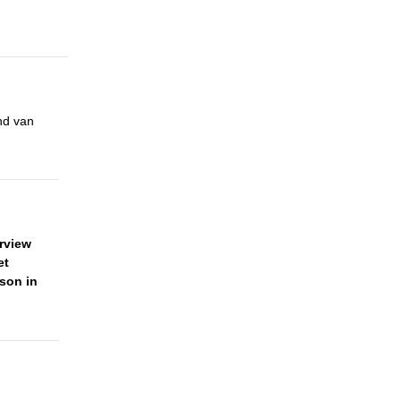
nd van
erview
et
son in