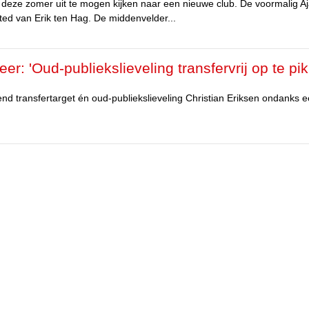
n deze zomer uit te mogen kijken naar een nieuwe club. De voormalig A
ted van Erik ten Hag. De middenvelder...
: 'Oud-publiekslieveling transfervrij op te pik
d transfertarget én oud-publiekslieveling Christian Eriksen ondanks 