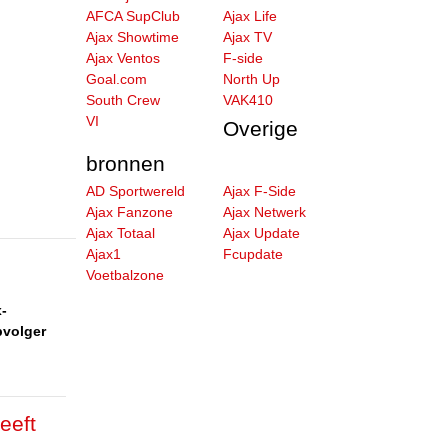
AFCA SupClub
Ajax Life
Ajax Showtime
Ajax TV
Ajax Ventos
F-side
Goal.com
North Up
South Crew
VAK410
VI
Overige
bronnen
AD Sportwereld
Ajax F-Side
Ajax Fanzone
Ajax Netwerk
Ajax Totaal
Ajax Update
Ajax1
Fcupdate
Voetbalzone
-
pvolger
eeft