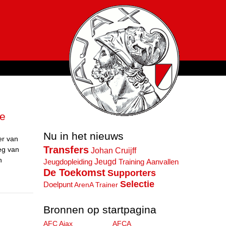
ie
Nu in het nieuws
er van
Transfers
eg van
Johan Cruijff
n
Jeugd
Jeugdopleiding
Training
Aanvallen
De Toekomst
Supporters
Selectie
Doelpunt
ArenA
Trainer
Bronnen op startpagina
AFC Ajax
AFCA