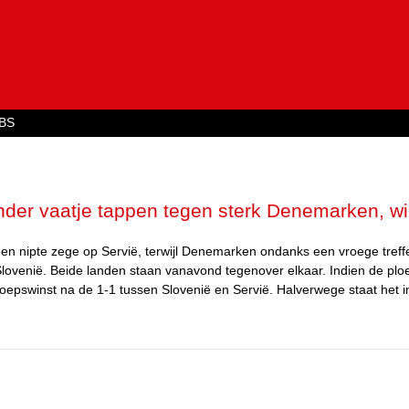
Jump to navigation
BS
nder vaatje tappen tegen sterk Denemarken, w
n nipte zege op Servië, terwijl Denemarken ondanks een vroege treff
 Slovenië. Beide landen staan vanavond tegenover elkaar. Indien de plo
oepswinst na de 1-1 tussen Slovenië en Servië. Halverwege staat het i