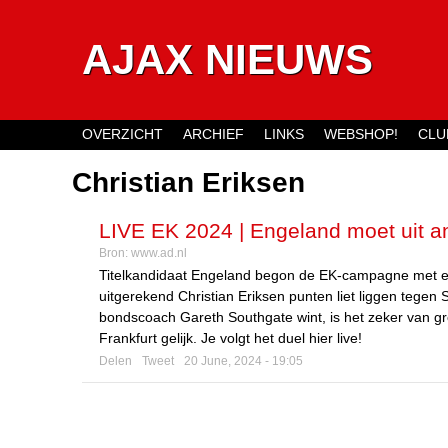
AJAX NIEUWS
OVERZICHT
ARCHIEF
LINKS
WEBSHOP!
CLU
Main menu
Christian Eriksen
LIVE EK 2024 | Engeland moet uit a
Bron:
www.ad.nl
pakt de leiding in tweede helft?
Titelkandidaat Engeland begon de EK-campagne met ee
uitgerekend Christian Eriksen punten liet liggen tegen
bondscoach Gareth Southgate wint, is het zeker van gr
Frankfurt gelijk. Je volgt het duel hier live!
Delen
Tweet
20 June, 2024 - 19:05