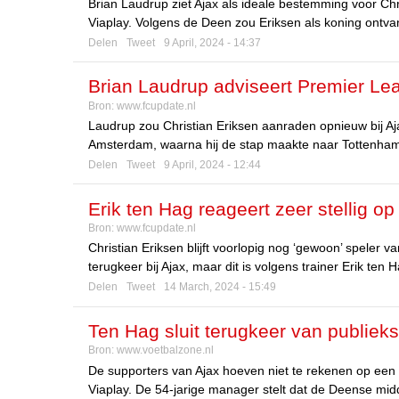
Brian Laudrup ziet Ajax als ideale bestemming voor Chr
Viaplay. Volgens de Deen zou Eriksen als koning ont
Delen
Tweet
9 April, 2024 - 14:37
Brian Laudrup adviseert Premier Le
Bron:
www.fcupdate.nl
wordt hij als koning onthaald’
Laudrup zou Christian Eriksen aanraden opnieuw bij Aj
Amsterdam, waarna hij de stap maakte naar Tottenham
Delen
Tweet
9 April, 2024 - 12:44
Erik ten Hag reageert zeer stellig op
Bron:
www.fcupdate.nl
Christian Eriksen blijft voorlopig nog ‘gewoon’ spele
terugkeer bij Ajax, maar dit is volgens trainer Erik t
Delen
Tweet
14 March, 2024 - 15:49
Ten Hag sluit terugkeer van publieksl
Bron:
www.voetbalzone.nl
De supporters van Ajax hoeven niet te rekenen op een s
Viaplay. De 54-jarige manager stelt dat de Deense midd