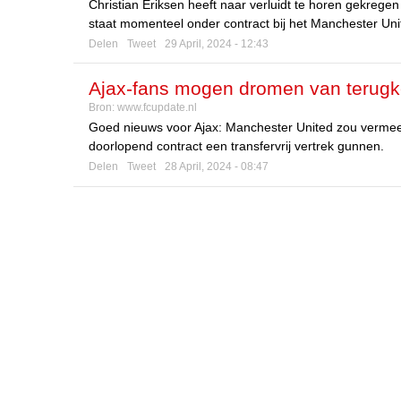
Christian Eriksen heeft naar verluidt te horen gekrege
staat momenteel onder contract bij het Manchester Uni
Delen
Tweet
29 April, 2024 - 12:43
Ajax-fans mogen dromen van terugkeer
Bron:
www.fcupdate.nl
Goed nieuws voor Ajax: Manchester United zou vermeen
doorlopend contract een transfervrij vertrek gunnen.
Delen
Tweet
28 April, 2024 - 08:47