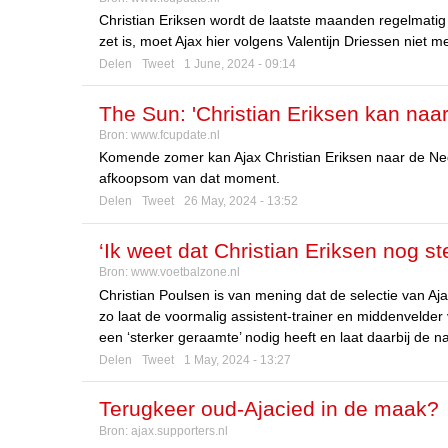
hij in Nederland nog te zoeken?’
Christian Eriksen wordt de laatste maanden regelmatig 
zet is, moet Ajax hier volgens Valentijn Driessen niet 
Delen
Tweet
1 June, 2024 - 09:14
The Sun: 'Christian Eriksen kan naar
Bron:
www.fcupdate.nl
weg'
Komende zomer kan Ajax Christian Eriksen naar de Ne
afkoopsom van dat moment.
Delen
Tweet
26 May, 2024 - 13:52
‘Ik weet dat Christian Eriksen nog ste
Bron:
www.voetbalzone.nl
Christian Poulsen is van mening dat de selectie van A
zo laat de voormalig assistent-trainer en middenvelde
een ‘sterker geraamte’ nodig heeft en laat daarbij de 
Delen
Tweet
1 May, 2024 - 13:27
Terugkeer oud-Ajacied in de maak?
Bron:
ajax.supporters.nl