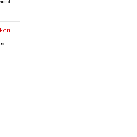
jacied
ken'
een