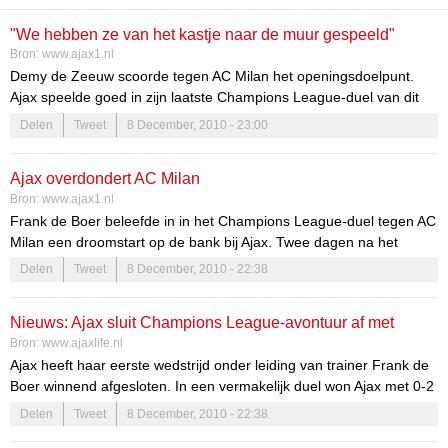
"We hebben ze van het kastje naar de muur gespeeld"
Bron:
www.ajax1.nl
Demy de Zeeuw scoorde tegen AC Milan het openingsdoelpunt.
Ajax speelde goed in zijn laatste Champions League-duel van dit
seizoen. "Na zo'n roerige week, is het misschien wel wat vreemd,"
Delen
Tweet
8 December, 2010 - 23:00
zegt de middenvelder erover tegenover de NOS. "Er is veel
gebeurd, we hebben een nieuwe trainer. En dan speel je in een
Ajax overdondert AC Milan
keer zo'n wedstrijd. Dan hebben ze het over een schok-effect.
Bron:
www.ajax1.nl
Misschien bestaat dat wel, ja."
Frank de Boer beleefde in in het Champions League-duel tegen AC
Milan een droomstart op de bank bij Ajax. Twee dagen na het
opstappen van Martin Jol, won zijn 40-jarige opvolger op bezoek in
Delen
Tweet
8 December, 2010 - 22:38
San Siro 0-2. Ajax verzekerde zich bovendien van overwintering in
de Europa League. Al bleek de knappe zege op de al geplaatste
Nieuws: Ajax sluit Champions League-avontuur af met
Italianen uiteindelijk niet eens nodig, omdat Auxerre, dat met een
Bron:
www.ajaxlife.nl
punt minder aan de laatste speelronde begon, er niet in slaagde
overwinning
Ajax heeft haar eerste wedstrijd onder leiding van trainer Frank de
een punt te pakken tegen Real Madrid (4-0 verlies).
Boer winnend afgesloten. In een vermakelijk duel won Ajax met 0-2
van AC Milan. Demy de Zeeuw scoorde de eerste Ajaxtreffer.
Delen
Tweet
8 December, 2010 - 22:38
Alderweireld bepaalde de eindstand met een schitterende knal.