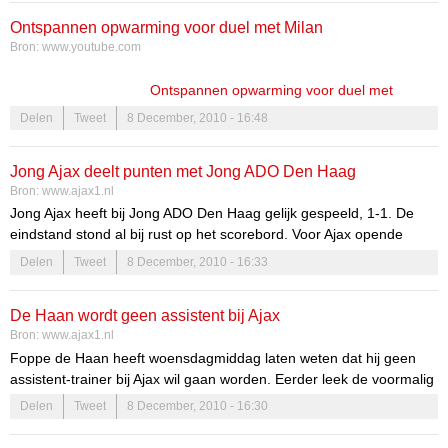
Champions League-duel met AC Milan. De grieperige Aras Özbiliz
Ontspannen opwarming voor duel met Milan
ontbrak op de training.
Bron:
www.youtube.com
Ontspannen opwarming voor duel met
Milan
Op de ochtend van Frank de
Delen
Tweet
8 December, 2010 - 16:48
Boers vuurdoop als trainer van Ajax 1,
werkte de selectie ontspannen alvast de
Jong Ajax deelt punten met Jong ADO Den Haag
spieren los.
Bron:
www.ajax1.nl
Jong Ajax heeft bij Jong ADO Den Haag gelijk gespeeld, 1-1. De
eindstand stond al bij rust op het scorebord. Voor Ajax opende
Rodney Sneijder via een strafschop de score, een aanval verder
Delen
Tweet
8 December, 2010 - 16:33
was het echter weer gelijk.Net als vorige week was het duel van
Jong Ajax een van de weinige wedstrijden die doorgang vonden
De Haan wordt geen assistent bij Ajax
deze maandagavond. Toen was het stadion van AZ in Alkmaar het
Bron:
www.ajax1.nl
decor, nu het stadion van ADO Den Haag. Toen won Ajax, nu
Foppe de Haan heeft woensdagmiddag laten weten dat hij geen
speelde het team van trainers Albert van der Dussen en Bryan Roy
assistent-trainer bij Ajax wil gaan worden. Eerder leek de voormalig
gelijk.
bondscoach van Jong Oranje kandidaat te zijn om de assistent van
Delen
Tweet
8 December, 2010 - 16:30
Frank de Boer te worden, maar De Haan heeft definitief geweigerd.