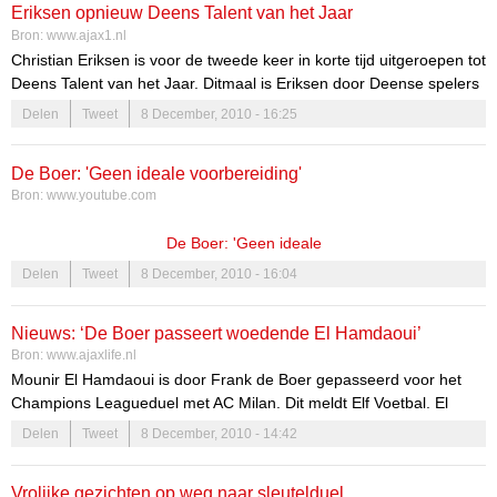
Momenteel is de trainer actief bij Ajax Cape Town. De
Eriksen opnieuw Deens Talent van het Jaar
oefenmeester vindt het daar gezellig en ziet het dan ook niet zitten
Bron:
www.ajax1.nl
om eventueel te vertrekken naar Nederland.
Christian Eriksen is voor de tweede keer in korte tijd uitgeroepen tot
Deens Talent van het Jaar. Ditmaal is Eriksen door Deense spelers
gekozen tot meest talentvolle voetballer.
Delen
Tweet
8 December, 2010 - 16:25
De Boer: 'Geen ideale voorbereiding'
Bron:
www.youtube.com
De Boer: 'Geen ideale
voorbereiding'
Frank de Boer staat op
Delen
Tweet
8 December, 2010 - 16:04
zijn eerste dag als trainer van Ajax 1
voor een lastige klus: in de uitwedstrijd
Nieuws: ‘De Boer passeert woedende El Hamdaoui’
tegen AC Milan Europees voetbal veilig
Bron:
www.ajaxlife.nl
stellen.
Mounir El Hamdaoui is door Frank de Boer gepasseerd voor het
Champions Leagueduel met AC Milan. Dit meldt Elf Voetbal. El
Hamdaoui reageerde naar verluidt woedend op de beslissing van
Delen
Tweet
8 December, 2010 - 14:42
de trainer. Miralem Sulejmani, Siem de Jong en Luis Suarez zullen
de aanval vormen. Christian Eriksen speelt daar vlak achter.
Vrolijke gezichten op weg naar sleutelduel