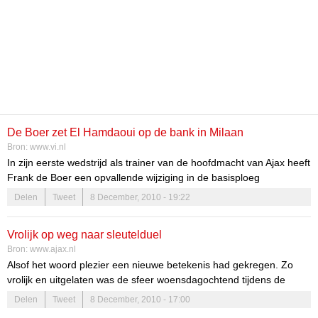
De Boer zet El Hamdaoui op de bank in Milaan
Bron:
www.vi.nl
In zijn eerste wedstrijd als trainer van de hoofdmacht van Ajax heeft
Frank de Boer een opvallende wijziging in de basisploeg
doorgevoerd.
Delen
Tweet
8 December, 2010 - 19:22
Vrolijk op weg naar sleutelduel
Bron:
www.ajax.nl
Alsof het woord plezier een nieuwe betekenis had gekregen. Zo
vrolijk en uitgelaten was de sfeer woensdagochtend tijdens de
training van Ajax in Milaan. Onder leiding van de nieuwe trainer
Delen
Tweet
8 December, 2010 - 17:00
Frank de Boer hadden de Ajacieden veel plezier op weg naar het