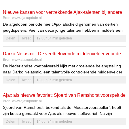
Nieuwe kansen voor vertrekkende Ajax-talenten bij andere
Bron:
www.ajaxupdate.nl
clubs
De afgelopen periode heeft Ajax afscheid genomen van dertien
jeugdspelers. Veel van deze jonge talenten hebben inmiddels een
nieuwe club gevonden en zetten hun carrière voort in het
Delen
Tweet
12 uur 34 min geleden
Nederlandse profvoetbal. Dit biedt hen niet alleen de kans om zich
verder te ontwikkelen, maar ook om hun vaardigheden in een
Darko Nejasmic: De veelbelovende middenvelder voor de
andere omgeving te tonen. De overstap naar een nieuwe club is
Bron:
www.ajaxupdate.nl
vaak een cruciale fase in de carrière van deze jonge spelers,
topclubs
De Nederlandse voetbalwereld kijkt met groeiende belangstelling
waarin ze de mogelijkheid hebben om zich te bewijzen en hun
naar Darko Nejasmic, een talentvolle controlerende middenvelder
dromen waar te maken.
van NEC. Marciano Vink, voormalig profvoetballer en analist, ziet in
Delen
Tweet
13 uur 35 min geleden
hem een waardevolle aanwinst voor de traditionele topdrie van
Nederland: Ajax, Feyenoord en PSV. De combinatie van zijn
Ajax als nieuwe favoriet: Sjoerd van Ramshorst voorspelt de
vaardigheden en zijn prestaties wekt de nieuwsgierigheid van zowel
Bron:
www.ajaxupdate.nl
fans als scouts.
toekomst
Sjoerd van Ramshorst, bekend als de ‘Meestervoorspeller’, heeft
zijn keuze gemaakt voor Ajax als nieuwe titelfavoriet. Na zijn
succesvolle voorspelling van de eindstand van de Eredivisie vorig
Delen
Tweet
14 uur 34 min geleden
seizoen, waarin hij PSV als winnaar aanduidde, maakt hij nu de