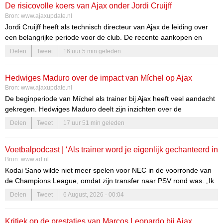
De risicovolle koers van Ajax onder Jordi Cruijff
confrontatie.
belangstelling toe.
Bron:
www.ajaxupdate.nl
Jordi Cruijff heeft als technisch directeur van Ajax de leiding over
een belangrijke periode voor de club. De recente aankopen en
veranderingen in het salarishuis roepen vragen op over de
Delen
Tweet
16 uur 5 min geleden
financiële gezondheid en de toekomst van Ajax. De koers die Cruijff
heeft uitgestippeld, is risicovol, maar biedt ook kansen. De
Hedwiges Maduro over de impact van Míchel op Ajax
afweging tussen investeringen in talent en financiële stabiliteit zal
Bron:
www.ajaxupdate.nl
cruciaal zijn voor het succes van de club.
De beginperiode van Míchel als trainer bij Ajax heeft veel aandacht
gekregen. Hedwiges Maduro deelt zijn inzichten over de
ontwikkelingen binnen de club en de impact die Míchel heeft op
Delen
Tweet
17 uur 51 min geleden
zowel het team als de clubcultuur.
De veranderende dynamiek bij Ajax
Voetbalpodcast | ‘Als trainer word je eigenlijk gechanteerd in
Bron:
www.ad.nl
zo’n situatie’
Míchel begint steeds meer zijn stempel te drukken op Ajax. Volgens
Kodai Sano wilde niet meer spelen voor NEC in de voorronde van
Maduro zijn de ideeën van de Spaanse coach duidelijk zichtbaar in
de Champions League, omdat zijn transfer naar PSV rond was. „Ik
het spel, wat de club ten goede komt.
kots van het gedrag’, reageerde Hans Nijland tegenover deze site.
Delen
Tweet
6 August, 2026 - 00:04
Maar wat moet je ermee als trainer en club? De speler wint die
strijd bijna altijd. In de AD Voetbalpodcast bespreken Etienne
Kritiek op de prestaties van Marcos Leonardo bij Ajax
Verhoeff en Leon ten Voorde de strijd tussen speler en clubs in dit