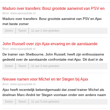
Maduro over transfers: Bosz grootste aanwinst van PSV en
Bron:
www.ajaxupdate.nl
Ajax met beste zomer
Maduro over transfers: Bosz grootste aanwinst van PSV en Ajax
met beste zomer
Delen
Tweet
11 uur 1 min geleden
Transferdrukte rond PSV, Ajax en Feyenoord neemt toe
De transfermarkt in Nederland is dit seizoen bijzonder actief. PSV,
John Russell over zijn Ajax-ervaring en de aanstaande
Ajax en Feyenoord zoeken allemaal naar versterkingen, elk met
Bron:
www.ajaxupdate.nl
wedstrijd
een eigen aanpak en tempo. Dit zorgt voor een dynamische sfeer,
De trainer van Shelbourne, John Russell, heeft zijn enthousiasme
waarbij elke club probeert zich te wapenen voor de uitdagingen van
gedeeld over de aanstaande confrontatie met Ajax. Dit duel in de
het nieuwe seizoen.
derde voorronde van de Conference League biedt niet alleen een
Delen
Tweet
11 uur 3 min geleden
sportieve uitdaging, maar ook een persoonlijke betekenis voor
Russell. De opwinding rondom deze wedstrijd is voelbaar, niet
Nieuwe namen voor Míchel en ter Stegen bij Ajax
alleen bij de spelers, maar ook bij de supporters en de bredere
Bron:
www.ajaxupdate.nl
voetbalgemeenschap.
Ajax heeft recentelijk bekendgemaakt dat zowel trainer Míchel als
doelman Marc-André ter Stegen voortaan onder een andere naam
door het leven gaan. Dit besluit is genomen op verzoek van het
Delen
Tweet
11 uur 5 min geleden
tweetal zelf, dat een nieuwe benadering van hun namen wil