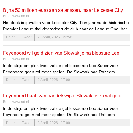
Bijna 50 miljoen euro aan salarissen, maar Leicester City
Bron:
www.ad.nl
degradeert weer: woedende fans buiten het stadion
Het doek is gevallen voor Leicester City. Tien jaar na de historische
Premier League-titel degradeert de club naar de League One, het
derde niveau in Engeland. Het 2-2 gelijkspel tegen Hull City was
Delen
Tweet
21 April, 2026 - 23:58
niet genoeg om degradatie nog af te kunnen wenden.
Feyenoord wil geld zien van Slowakije na blessure Leo
Bron:
www.ad.nl
Sauer, absentie forse tegenvaller in strijd om plek 2
In de strijd om plek twee zal de geblesseerde Leo Sauer voor
Feyenoord geen rol meer spelen. De Slowaak had Raheem
Sterling uit de basis kunnen verdrijven, maar zijn seizoen is voorbij.
Delen
Tweet
3 April, 2026 - 17:00
Feyenoord claimt bij de Slowaakse bond zijn salaris terug.
Feyenoord baalt van handelswijze Slowakije en wil geld
Bron:
www.ad.nl
zien na blessure Leo Sauer
In de strijd om plek twee zal de geblesseerde Leo Sauer voor
Feyenoord geen rol meer spelen. De Slowaak had Raheem
Sterling uit de basis kunnen verdrijven, maar zijn seizoen is voorbij.
Delen
Tweet
3 April, 2026 - 17:00
Feyenoord claimt bij de Slowaakse bond zijn salaris terug.