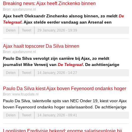
Breaking news: Ajax heeft Zinckenko binnen
Bron:
ajaxfanzone.nl
Ajax heeft Oleksandr Zinchenko alsnog binnen, zo meldt
De
Telegraaf
.
Ajax stelde eerder vandaag aan Arsenal een
deadline en dat heeft dus het gewenste effect gesorteerd.
Delen
Tweet
29 January, 2026 - 19:39
De transfer van Zinchenko naar Ajax hing al langer in de lucht. Ajax
was al akkoord met de speler en over een transfersom van 1,5
Ajax haalt topscorer Da Silva binnen
miljoen euro.
Bron:
ajaxfanzone.nl
Paulo Da Silva vervolgt zijn carrière bij Ajax, zo meldt
journalist Mike Verweij van
De Telegraaf
. De achttienjarige
spits van NEC kon bij Feyenoord meer verdienen, maar de
Delen
Tweet
14 January, 2026 - 14:27
Tilburger kiest voor het plan van Ajax.
Paulo Da Silva kiest Ajax boven Feyenoord ondanks hoger
Bron:
www.fcupdate.nl
salaris
Paulo Da Silva, talentvolle spits van NEC Onder 19, kiest voor Ajax
boven Feyenoord ondanks hoger salarisaanbod. De achttienjarige
aanvaller tekent waarschijnlijk een driejarig contract bij Jong Ajax,
Delen
Tweet
14 January, 2026 - 09:41
dat actief is in de Keuken Kampioen Divisie.
Loonlijsten Eredivisie bekend: enorme salarisexplosie bij