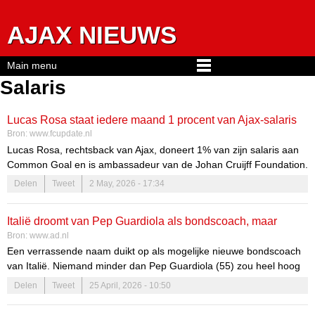
Jump to navigation
AJAX NIEUWS
Main menu
Salaris
Lucas Rosa staat iedere maand 1 procent van Ajax-salaris
Bron:
www.fcupdate.nl
af
Lucas Rosa, rechtsback van Ajax, doneert 1% van zijn salaris aan
Common Goal en is ambassadeur van de Johan Cruijff Foundation.
Hij steunt voetbalprojecten met maatschappelijke impact.
Delen
Tweet
2 May, 2026 - 17:34
Italië droomt van Pep Guardiola als bondscoach, maar
Bron:
www.ad.nl
salaris en contract bij City zijn groot struikelblok
Een verrassende naam duikt op als mogelijke nieuwe bondscoach
van Italië. Niemand minder dan Pep Guardiola (55) zou heel hoog
op het verlanglijstje van de Azzurri prijken. Hoewel er nog
Delen
Tweet
25 April, 2026 - 10:50
struikelblokken zijn, lijkt de komst van Guardiola naar Italië geen
utopie.