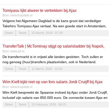
Tomiyasu lijkt alweer te vertrekken bij Ajax
Bron:
www.fcupdate.nl
Volgens het Algemeen Dagblad is de kans groot dat verdediger
Takehiro Tomiyasu Ajax verlaat. Na een goede start in Amsterdam,
speelt zijn salaris bij Arsenal en het naderende WK een rol in zijn
Delen
Tweet
25 March, 2026 - 07:49
mogelijke vertrek.
TransferTalk | McTominay stijgt op salarisladder bij Napoli,
Bron:
www.ad.nl
Kyle Walker stopt als international
De transfermarkt is in vrijwel alle landen gesloten. Toch zullen er
nog genoeg (huur)transfers plaatsvinden, ook in Nederland.
Tegelijkertijd komen de eerste geruchten over de zomerse
Delen
Tweet
11 March, 2026 - 15:45
transferperiode alweer op gang. Volg het hier!
Wim Kieft kijkt niet op van fors salaris Jordi Cruijff bij Ajax
Bron:
www.fcupdate.nl
Wim Kieft bespreekt de Spaanse invloed bij Ajax onder Jordi Cruijff,
inclusief zijn salaris van 850.000 euro. De connectie tussen Ajax en
FC Barcelona wordt benadrukt, met Óscar García als nieuwe
Delen
Tweet
15 February, 2026 - 08:25
hoofdtrainer van Jong Ajax.