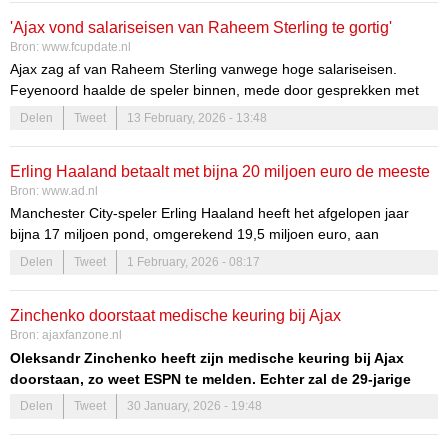
'Ajax vond salariseisen van Raheem Sterling te gortig'
Bron:
www.fcupdate.nl
Ajax zag af van Raheem Sterling vanwege hoge salariseisen.
Feyenoord haalde de speler binnen, mede door gesprekken met
Robin van Persie en Dennis te Kloese. Sterling koos voor
Delen
Tweet
13 February, 2026 - 13:48
Feyenoord ondanks interesse van clubs als Juventus en Napoli.
Erling Haaland betaalt met bijna 20 miljoen euro de meeste
Bron:
www.ad.nl
belasting in Premier League, Virgil van Dijk op plek 5
Manchester City-speler Erling Haaland heeft het afgelopen jaar
bijna 17 miljoen pond, omgerekend 19,5 miljoen euro, aan
belastingen betaald. Dat berekende The Sunday Times. De Noorse
Delen
Tweet
1 February, 2026 - 08:17
spits, naar verluidt goed voor een salaris van 577.000 euro per
week, loste Liverpool-aanvaller Mohamed Salah af aan kop van de
Zinchenko doorstaat medische keuring bij Ajax
Football Tax List van de zondagskrant.
Bron:
ajaxfanzone.nl
Oleksandr Zinchenko heeft zijn medische keuring bij Ajax
doorstaan, zo weet ESPN te melden. Echter zal de 29-jarige
Oekraïner aankomend weekend nog niet zijn debuut maken in
Delen
Tweet
30 January, 2026 - 19:48
de uitwedstrijd tegen Excelsior.