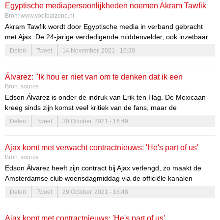
was in eerste instantie al goed voor twee assists. Vervolgens, nadat
Egyptische mediapersoonlijkheden noemen Akram Tawfik
Cambuur terugkwam naar 2-2, besloot het talent in de 90e minuut
Bron:
www.voetbalzone.nl
en Ajax in één adem
verwoestend uit te halen. Van grote afstand wist Gravenberch het
Akram Tawfik wordt door Egyptische media in verband gebracht
doel te vinden en zo voor Ajax drie punten te redden.
met Ajax. De 24-jarige verdedigende middenvelder, ook inzetbaar
als centrale middenvelder en rechtsback, is een basisspeler bij de
Delen
Tweet
14 November, 2021 - 16:30
Egyptische grootmacht Al-Ahly en speelde dit jaar zijn eerste vier
interlands.
Álvarez: "Ik hou er niet van om te denken dat ik een
Bron:
source
sleutelrol heb"
Edson Álvarez is onder de indruk van Erik ten Hag. De Mexicaan
kreeg sinds zijn komst veel kritiek van de fans, maar de
oefenmeester bleef in de Mexicaan geloven. Inmiddels is hij
Delen
Tweet
30 October, 2021 - 16:49
onomstreden basisspeler. De controlerende middenvelder is
dankbaar dat de trainer hem is blijven steunen en helpen.
Ajax komt met verwacht contractnieuws: 'He's part of us'
Bron:
source
Edson Álvarez heeft zijn contract bij Ajax verlengd, zo maakt de
Amsterdamse club woensdagmiddag via de officiële kanalen
wereldkundig. De Mexicaanse verdedigende middenvelder ligt nu
Delen
Tweet
29 October, 2021 - 16:48
tot medio 2025 vast in de Johan Cruijff ArenA. Het vorige contract
van Álvarez liep in de zomer van 2024 af.
Ajax komt met contractnieuws: 'He's part of us'