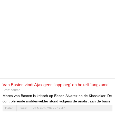
Van Basten vindt Ajax geen 'topploeg' en hekelt 'langzame'
Bron:
source
Álvarez
Marco van Basten is kritisch op Edson Álvarez na de Klassieker. De
controlerende middenvelder stond volgens de analist aan de basis
van de eerste tegentreffer. Luis Sinisterra kon de bal tegen de
Delen
Tweet
23 March, 2022 - 19:47
touwen werken na een snelle aanval, waarbij de Mexicaan het