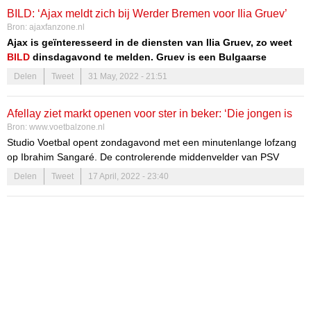
BILD: ‘Ajax meldt zich bij Werder Bremen voor Ilia Gruev’
Bron:
ajaxfanzone.nl
Ajax is geïnteresseerd in de diensten van Ilia Gruev, zo weet
BILD
dinsdagavond te melden. Gruev is een Bulgaarse
verdedigende middenvelder die speelt bij Werder Bremen, dat
Delen
Tweet
31 May, 2022 - 21:51
promoveerde naar de Bundesliga. Volgens de berichtgeving
heeft Ajax wel te maken met forse concurrentie van diverse
Afellay ziet markt openen voor ster in beker: ‘Die jongen is
Bundesliga-clubs in de strijd om de handtekening van de 22-
Bron:
www.voetbalzone.nl
jarige Bulgaar.
nu 3 klassen beter’
Studio Voetbal opent zondagavond met een minutenlange lofzang
op Ibrahim Sangaré. De controlerende middenvelder van PSV
wordt door de analisten van de talkshow unaniem gekozen tot man
Delen
Tweet
17 April, 2022 - 23:40
van de finale van de TOTO KNVB Beker tegen Ajax (2-1 winst voor
PSV).