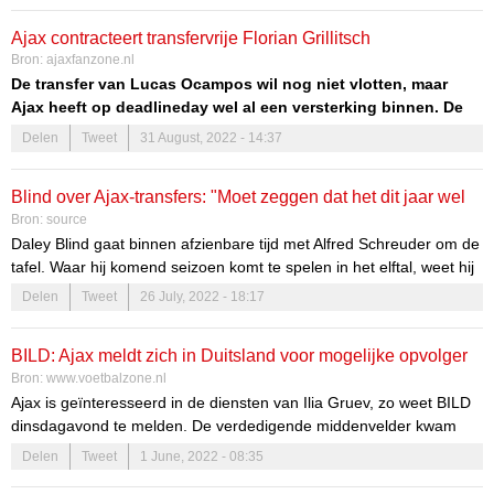
bevestigd.
Ajax contracteert transfervrije Florian Grillitsch
Bron:
ajaxfanzone.nl
De transfer van Lucas Ocampos wil nog niet vlotten, maar
Ajax heeft op deadlineday wel al een versterking binnen. De
club heeft een definitief akkoord bereikt met de Oostenrijkse
Delen
Tweet
31 August, 2022 - 14:37
international Florian Grillitsch (27), zo meldt
De Telegraaf
. De
verdedigende middenvelder tekent in de Johan Cruijff ArenA
Blind over Ajax-transfers: "Moet zeggen dat het dit jaar wel
een contract tot de zomer van 2023 met een optie voor nog
Bron:
source
een seizoen.
extreem is"
Daley Blind gaat binnen afzienbare tijd met Alfred Schreuder om de
tafel. Waar hij komend seizoen komt te spelen in het elftal, weet hij
momenteel nog niet. De multifunctionele voetballer kan als
Delen
Tweet
26 July, 2022 - 18:17
linksback, als centrale verdediger of als controlerende
middenvelder uit de voeten. Waar hij staat maakt Blind niet uit,
BILD: Ajax meldt zich in Duitsland voor mogelijke opvolger
zolang hij maar veel minuten maakt. Hij heeft er de nodige
Bron:
www.voetbalzone.nl
concurrenten bijgekregen.
Edson Álvarez
Ajax is geïnteresseerd in de diensten van Ilia Gruev, zo weet BILD
dinsdagavond te melden. De verdedigende middenvelder kwam
afgelopen seizoen bovendrijven bij Werder Bremen, dat
Delen
Tweet
1 June, 2022 - 08:35
promoveerde naar de Bundesliga.