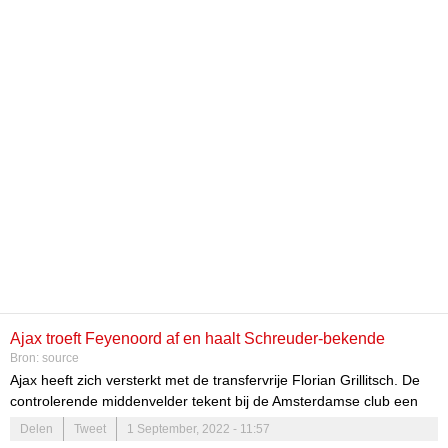
Ajax troeft Feyenoord af en haalt Schreuder-bekende
Bron:
source
Grillitsch binnen
Ajax heeft zich versterkt met de transfervrije Florian Grillitsch. De
controlerende middenvelder tekent bij de Amsterdamse club een
eenjarig contract, waarbij de club de optie heeft om dat met een
Delen
Tweet
1 September, 2022 - 11:57
seizoen te verlengen. Overigens heeft de club de deal nog niet