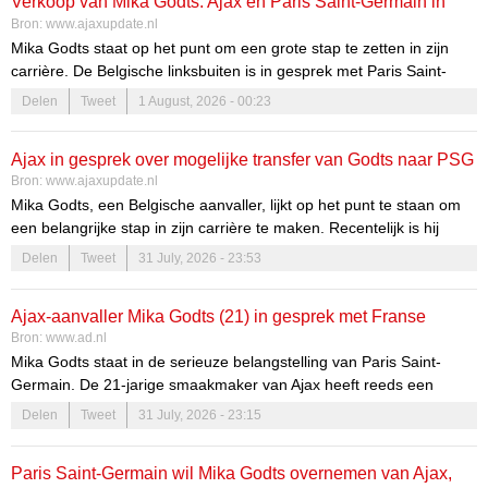
Verkoop van Mika Godts: Ajax en Paris Saint-Germain in
Bron:
www.ajaxupdate.nl
onderhandeling
Mika Godts staat op het punt om een grote stap te zetten in zijn
carrière. De Belgische linksbuiten is in gesprek met Paris Saint-
Germain (PSG) en de transferdetails worden steeds duidelijker.
Delen
Tweet
1 August, 2026 - 00:23
Deze onderhandelingen zijn niet alleen belangrijk voor Godts, maar
ook voor Ajax, dat zich voorbereidt op de financiële en sportieve
Ajax in gesprek over mogelijke transfer van Godts naar PSG
gevolgen van deze mogelijke transfer.
Bron:
www.ajaxupdate.nl
Mika Godts, een Belgische aanvaller, lijkt op het punt te staan om
een belangrijke stap in zijn carrière te maken. Recentelijk is hij
gesignaleerd met Luis Campos, de directeur van Paris Saint-
Delen
Tweet
31 July, 2026 - 23:53
Germain (PSG), terwijl ze samen over een terras in Porto
wandelden. De ontmoeting tussen Godts en Campos heeft veel
Ajax-aanvaller Mika Godts (21) in gesprek met Franse
aandacht getrokken en roept vragen op over de toekomst van de
Bron:
www.ad.nl
jonge aanvaller.
topclub Paris Saint-Germain
Mika Godts staat in de serieuze belangstelling van Paris Saint-
Germain. De 21-jarige smaakmaker van Ajax heeft reeds een
gesprek gevoerd met de Champions League-winnaar, die zich
Delen
Tweet
31 July, 2026 - 23:15
tevens bij Ajax meldde.
Paris Saint-Germain wil Mika Godts overnemen van Ajax,