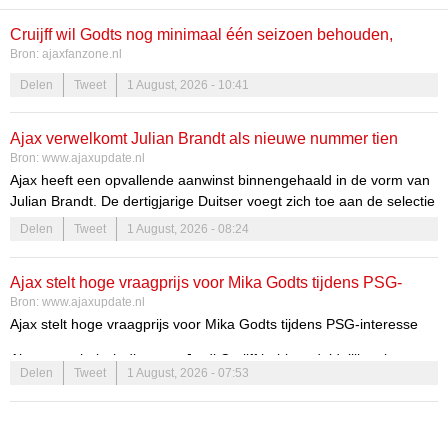
Cruijff wil Godts nog minimaal één seizoen behouden,
Bron:
ajaxfanzone.nl
hoorde nog niks van PSG en ontkent vraagprijs van 60
Delen
Tweet
1 August, 2026 - 10:41
miljoen
Ajax verwelkomt Julian Brandt als nieuwe nummer tien
Bron:
www.ajaxupdate.nl
Ajax heeft een opvallende aanwinst binnengehaald in de vorm van
Julian Brandt. De dertigjarige Duitser voegt zich toe aan de selectie
als klassieke nummer tien, en zijn komst belooft veel voor het team.
Delen
Tweet
1 August, 2026 - 08:24
Fans en analisten zijn benieuwd naar de impact die Brandt zal
hebben op de speelstijl van Ajax en hoe hij zich zal ontwikkelen in
Ajax stelt hoge vraagprijs voor Mika Godts tijdens PSG-
de Eredivisie. De verwachtingen zijn hooggespannen en de
Bron:
www.ajaxupdate.nl
toekomst ziet er veelbelovend uit voor zowel Brandt als Ajax.
interesse
Ajax stelt hoge vraagprijs voor Mika Godts tijdens PSG-interesse
Ajax en technisch directeur Jordi Cruijff hebben duidelijke plannen
Delen
Tweet
1 August, 2026 - 07:53
voor Mika Godts. De club wil de jonge Belg alleen verkopen als de
prijs absoluut klopt.
Wie is Mika Godts?