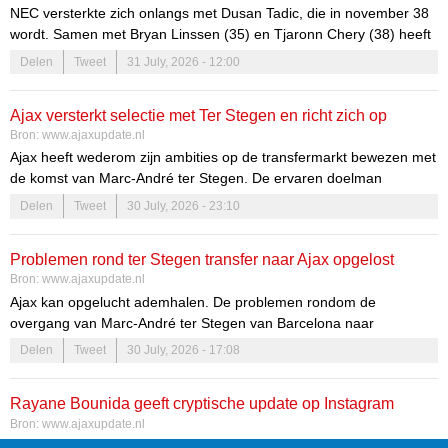
NEC versterkte zich onlangs met Dusan Tadic, die in november 38
wordt. Samen met Bryan Linssen (35) en Tjaronn Chery (38) heeft
de Nijmeegse club een aanvalstrio van 110 jaar oud. Het is geen
Delen
Tweet
31 July, 2026 - 12:00
incident: Lionel Messi (39) en Cristiano Ronaldo (41) schitterden
recentelijk nog op het WK. Dat terwijl voetbal nog nooit zo zwaar
Ajax versterkt selectie met Ter Stegen en richt zich op
was. Wat is hun geheim?
Bron:
www.ajaxupdate.nl
nummer zes
Ajax heeft wederom zijn ambities op de transfermarkt bewezen met
de komst van Marc-André ter Stegen. De ervaren doelman
ondergaat binnenkort een medische keuring, wat zijn overgang
Delen
Tweet
30 July, 2026 - 23:10
naar de club verder bevestigt. Met deze aanwinst hoopt Ajax niet
alleen de doelverdediging te versterken, maar ook de competitie
Problemen rond ter Stegen transfer naar Ajax opgelost
aan te gaan met de top van de Eredivisie.
Bron:
www.ajaxupdate.nl
Ajax kan opgelucht ademhalen. De problemen rondom de
overgang van Marc-André ter Stegen van Barcelona naar
Amsterdam zijn opgelost. Dit is goed nieuws voor zowel de club als
Delen
Tweet
30 July, 2026 - 17:08
de supporters, die reikhalzend uitkijken naar de komst van deze
talentvolle doelman.
Rayane Bounida geeft cryptische update op Instagram
Bron:
www.ajaxupdate.nl
Ajax-talent Rayane Bounida heeft zijn volgers verrast met een