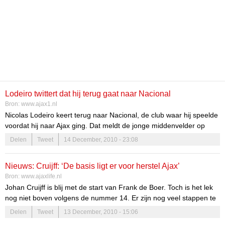
Lodeiro twittert dat hij terug gaat naar Nacional
Bron:
www.ajax1.nl
Nicolas Lodeiro keert terug naar Nacional, de club waar hij speelde
voordat hij naar Ajax ging. Dat meldt de jonge middenvelder op
Twitter
. Alleen het papierwerk zou nog geregeld moeten worden.
Delen
Tweet
14 December, 2010 - 23:08
Of het Twitter-account ook daadwerkelijk van Nicolas Lodeiro is, of
dat het account nep is, is niet bekend.
Nieuws: Cruijff: ‘De basis ligt er voor herstel Ajax’
Bron:
www.ajaxlife.nl
Johan Cruijff is blij met de start van Frank de Boer. Toch is het lek
nog niet boven volgens de nummer 14. Er zijn nog veel stappen te
maken. Te beginnen bij de ledenraadverkiezing morgenavond. "Ik
Delen
Tweet
13 December, 2010 - 15:06
heb de afgelopen weken met zo'n beetje alle oud-spelers