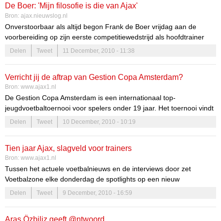
De Boer: 'Mijn filosofie is die van Ajax'
Bron:
ajax.nieuwslog.nl
Onverstoorbaar als altijd begon Frank de Boer vrijdag aan de
voorbereiding op zijn eerste competitiewedstrijd als hoofdtrainer
van Ajax. De oefenmeester liet zich in de aanloop van het uitduel
Delen
Tweet
11 December, 2010 - 11:38
van zondag met Vitesse niet meeslepen in de euforie over de
verrassende zege van afgelopen woensdag bij AC Milan (0-2). Van
Verricht jij de aftrap van Gestion Copa Amsterdam?
een shockeffect wilde hij ook niet spreken. ''Want ik denk dat we
Bron:
www.ajax1.nl
altijd op die manier kunnen voetballen'', zei hij.
De Gestion Copa Amsterdam is een internationaal top-
jeugdvoetbaltoernooi voor spelers onder 19 jaar. Het toernooi vindt
in 2010 voor de eerste keer plaats op de historische grond van het
Delen
Tweet
10 December, 2010 - 10:19
Olympisch Stadion van Amsterdam. Op de atletiekbaan worden
tribunes en een VIP-lounge gebouwd, zodat het publiek dicht op
Tien jaar Ajax, slagveld voor trainers
het veld zit.
Bron:
www.ajax1.nl
Historie
Tussen het actuele voetbalnieuws en de interviews door zet
Voetbalzone elke donderdag de spotlights op een nieuw
onderwerp. In de rubriek VZ Profiel passeren spelers, trainers en
Delen
Tweet
9 December, 2010 - 16:59
clubs uit binnen- en buitenland de revue en behandelen we
achtergronden uit de actualiteit. Ditmaal: Ajax, Amsterdams
Aras Özbiliz geeft @ntwoord
slagveld voor trainers. Sinds 2000 stonden er al tien verschillende