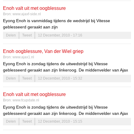
gesproken. Van beroemd tot minder bekend. En iedereen is bereid
Enoh valt uit met oogblessure
om Ajax te helpen," aldus Cruijff in zijn column voor De Telegraaf.
Bron:
www.ajaxf-side.nl
Eyong Enoh is vanmiddag tijdens de wedstrijd bij Vitesse
geblesseerd geraakt aan zijn
Delen
Tweet
12 December, 2010 - 17:16
Enoh oogblessure, Van der Wiel griep
Bron:
www.ajax1.nl
Eyong Enoh is zondag tijdens de uitwedstrijd bij Vitesse
geblesseerd geraakt aan zijn linkeroog. De middenvelder van Ajax
moest zich al na 23 minuten laten vervangen.
Delen
Tweet
12 December, 2010 - 15:32
,,Hij kreeg een bal op zijn oog en toen werd het allemaal wazig'',
stelde trainer Frank de Boer. ,,Met één oog is het lastig voetballen.
Enoh valt uit met oogblessure
Zelfs als je Enoh heet.''
Bron:
www.fcupdate.nl
Eyong Enoh is zondag tijdens de uitwedstrijd bij Vitesse
geblesseerd geraakt aan zijn linkeroog. De middenvelder van Ajax
moest zich al na 23 minuten laten vervangen.
Delen
Tweet
12 December, 2010 - 15:15