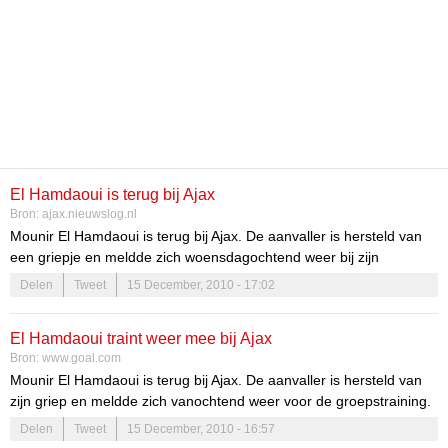
El Hamdaoui is terug bij Ajax
Bron:
ajax.nieuwslog.nl
Mounir El Hamdaoui is terug bij Ajax. De aanvaller is hersteld van
een griepje en meldde zich woensdagochtend weer bij zijn
werkgever. Trainer Frank de Boer liet hem nog niet aan de
Delen
Tweet
15 December, 2010 - 17:02
groepstraining deelnemen. El Hamdaoui oefende individueel.
El Hamdaoui traint weer mee bij Ajax
Bron:
www.goal.com
Mounir El Hamdaoui is terug bij Ajax. De aanvaller is hersteld van
zijn griep en meldde zich vanochtend weer voor de groepstraining.
Delen
Tweet
15 December, 2010 - 16:57