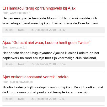
El Hamdaoui terug op trainingsveld bij Ajax
Bron:
www.fcupdate.nl
De van een griepje herstelde Mounir El Hamdaoui meldde zich
woensdagochtend weer bij Ajax. Trainer Frank de Boer liet hem
nog niet aan de groepstraining deelnemen. De aanvaller oefende
Delen
Tweet
15 December, 2010 - 16:42
individueel.
Ajax: ''Gerucht niet waar, Lodeiro heeft geen Twitter''
Bron:
www.ajax1.nl
Het bericht dat de Uruguayaanse Ajacied Nicolas Lodeiro op het
papierwerk na rond zou zijn met zijn voormalige club Nacional,
berust op een misverstand.
Delen
Tweet
15 December, 2010 - 13:54
Verschillende media meldden woensdagochtend dat Lodeiro op zijn
persoonlijke Twitter-account melding maakte van het feit dat een
Ajax ontkent aanstaand vertrek Lodeiro
terugkeer bij Nacional op een haar na beklonken was. Navraag bij
Bron:
ajax.nieuwslog.nl
Ajax leert echter dat van een vertrek van de middenvelder geen
Nicolás Lodeiro blijft voorlopig gewoon bij Ajax. De club ontkent dat
sprake is.
de Uruguayaan op het punt staat terug te keren naar zijn
vaderland.
Delen
Tweet
15 December, 2010 - 12:01
Lodeiro maakte daar eerder op de woensdag zelf melding van op