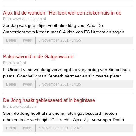
Ajax likt de wonden: ‘Het leek wel een ziekenhuis in de
Bron:
www.voetbalzone.nl
kleedkamer’
Zondag was geen fijne voetbalmiddag voor Ajax. De
Amsterdammers kregen met 6-4 klop van FC Utrecht en zagen
Siem de Jong en Toby Alderweireld geblesseerd uitvallen.
Delen
Tweet
6 November, 2011 - 14:55
Pakjesavond in de Galgenwaard
Bron:
ajax1.nl
In Utrecht vond vandaag vervroegd de verjaardag van Sinterklaas
plaats. Goedheiligman Kenneth Vermeer en zijn zwarte pieten
deelden maar al te graag doelpunten uit. FC Utrecht profiteerde
Delen
Tweet
6 November, 2011 - 14:35
van die defensieve zwakte en versloeg zo in een spectaculaire
wedstrijd Ajax met 6-4.
De Jong haakt geblesseerd af in beginfase
De Amsterdammers startten met de gebruikelijke elf spelers. Met
Bron:
www.goal.com
Siem de Jong als gelegenheidsspits en Theo Janssen daardoor in
Siem de Jong heeft al na drie minuten geblesseerd moeten
een aanvallende rol. Bij Utrecht was er plaats voor Ajax-huurling
afhaken in de wedstrijd FC Utrecht - Ajax. Zijn vervanger Dmitri
Rodney Sneijder, die op het middenveld speelde. Alexandr Gerndt
Bulykin scoorde vier minuten later de openingstreffer.
Delen
Tweet
6 November, 2011 - 12:47
mocht als linksbuiten beginnen.