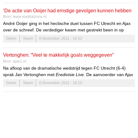
ziek, Derk Boerrigter had last van zijn rug en vormt een vraagteken
‘De actie van Ooijer had ernstige gevolgen kunnen hebben
voor Oranje. En ook Theo Janssen wilde in de rust naar de kant.
Bron:
www.voetbalzone.nl
"Het leek wel een ziekenhuis," zuchtte Frank de Boer tijdens zijn
voor Sneijder’
André Ooijer ging in het hectische duel tussen FC Utrecht en Ajax
reactie naderhand.
over de schreef. De verdediger kwam met gestrekt been in op
opponent Rodney Sneijder, die er goed vanaf kwam zonder zware
Delen
Tweet
6 November, 2011 - 16:32
blessure.
Vertonghen: “Veel te makkelijk goals weggegeven”
Bron:
ajax1.nl
Na afloop van de dramatische wedstrijd tegen FC Utrecht (6-4)
sprak Jan Vertonghen met
Eredivisie Live
. De aanvoerder van Ajax
was tevreden over het begin van de Amsterdammers, maar was
Delen
Tweet
6 November, 2011 - 16:10
erg teleurgesteld over het aantal tegendoelpunten en vooral de
manier waarop deze werden weggegeven.