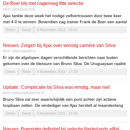
De Boer blij met nagenoeg fitte selectie
Bron:
www.goal.com
Ajax tankte deze week het nodige zelfvertrouwen door twee keer
met 4-0 te winnen. Bovendien zag trainer Frank de Boer een aantal
spelers terugkeren van blessures.
Delen
Tweet
4 November, 2011 - 19:10
Nieuws: Zorgen bij Ajax over vervolg carrière van Silva
Bron:
www.ajaxlife.nl
Er zijn de afgelopen dagen verschillende berichten naar buiten
gekomen over de blessure van Bruno Silva. De Uruguayaan raakte
begin 2011 tijdens de winterstop geblesseerd aan zijn schouder en
Delen
Tweet
4 November, 2011 - 17:35
is daar nog altijd niet van hersteld. Er zijn bij Ajax zorgen over het
vervolg van zijn loopbaan.
Update: 'Complicatie bij Silva was ernstig, maar niet
Bron:
www.voetbalzone.nl
levensbedreigend'
Bruno Silva zal zeer waarschijnlijk een punt achter zijn actieve
loopbaan zetten. De verdediger van Ajax herstelt al maandenlang
van slepende klachten aan zijn schouder en heeft in zijn
Delen
Tweet
4 November, 2011 - 16:49
geboorteland Uruguay aangegeven dat hij zelfs voor zijn leven
moest vechten nadat een ernstige infectie hem parten speelde.
Nieuws: Boerrigter definitief bij selectie Nederlands elftal