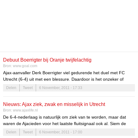
Debuut Boerrigter bij Oranje twijfelachtig
Bron:
www.goal.com
Ajax-aanvaller Derk Boerrigter viel gedurende het duel met FC
Utrecht (6-4) uit met een blessure. Daardoor is het onzeker of
Boerrigter binnenkort kan debuteren voor Oranje.
Delen
Tweet
6 November, 2011 - 17:33
Nieuws: Ajax ziek, zwak en misselijk in Utrecht
Bron:
www.ajaxlife.nl
De 6-4-nederlaag is natuurlijk om ziek van te worden, maar dat
waren de Ajacieden voor het laatste fluitsignaal ook al. Siem de
Jong moest snel naar de kant met een blessure aan zijn
Delen
Tweet
6 November, 2011 - 17:00
bovenbeen, hij krijgt dinsdag een mri-scan, Toby Alderweireld was