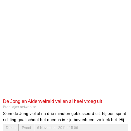
De Jong en Alderweireld vallen al heel vroeg uit
Bron:
ajax.netwerk.to
Siem de Jong viel al na drie minuten geblesseerd uit. Bij een sprint
richting goal schoot het opeens in zijn bovenbeen, zo leek het. Hij
werd vervangen door Bulykin, die tweemaal...
Delen
Tweet
6 November, 2011 - 15:06