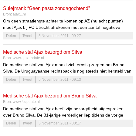
Sulejmani: “Geen pasta zondagochtend”
Bron:
ajax1.nl
Om geen straatlengte achter te komen op AZ (nu acht punten)
moet Ajax bij FC Utrecht afrekenen met een aantal negatieve
statistieken. De Amsterdammers verloren niet alleen acht van de
Delen
Tweet
5 November, 2011 - 09:27
laatste twaalf duels in de Domstad, maar morsten dit seizoen na
Champions Leagueduels ook steeds punten (PSV 2-2, Groningen
Medische staf Ajax bezorgd om Silva
1-0 en Feyenoord 1-1).
Bron:
www.ajaxupdate.nl
De medische staf van Ajax maakt zich ernstig zorgen om Bruno
Silva. De Uruguayaanse rechtsback is nog steeds niet hersteld van
een schouderblessure. Tijdens het trainingskamp van Ajax in
Delen
Tweet
5 November, 2011 - 09:13
Turkije, begin 2011, schoot de schouder van Silva uit de kom. Liefst
vijf operaties volgden, maar nog altijd is de rechtsback niet
Medische staf Ajax bezorgd om Bruno Silva
hersteld. Silva vreesde naar [...]
Bron:
www.fcupdate.nl
De medische staf van Ajax heeft zijn bezorgdheid uitgesproken
over Bruno Silva. De 31-jarige verdediger liep tijdens de vorige
winterstop een schouderblessure op, maar het wil maar niet vlotten
Delen
Tweet
5 November, 2011 - 00:17
met zijn herstel.