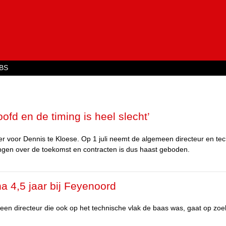
Jump to navigation
BS
ofd en de timing is heel slecht’
voor Dennis te Kloese. Op 1 juli neemt de algemeen directeur en tec
singen over de toekomst en contracten is dus haast geboden.
na 4,5 jaar bij Feyenoord
meen directeur die ook op het technische vlak de baas was, gaat op zoe