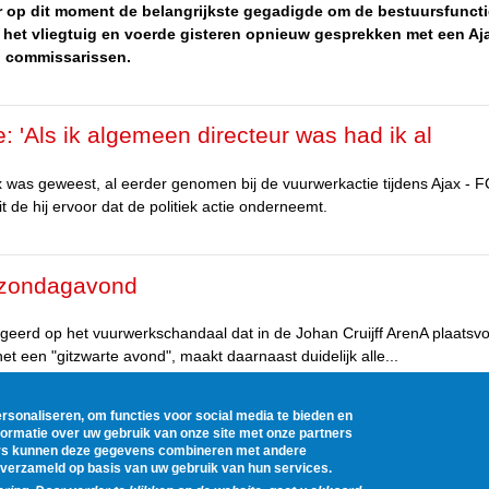
hter op dit moment de belangrijkste gegadigde om de bestuursfuncti
n het vliegtuig en voerde gisteren opnieuw gesprekken met een Aj
en commissarissen.
: 'Als ik algemeen directeur was had ik al
x was geweest, al eerder genomen bij de vuurwerkactie tijdens Ajax - F
de hij ervoor dat de politiek actie onderneemt.
 zondagavond
eerd op het vuurwerkschandaal dat in de Johan Cruijff ArenA plaatsv
 een "gitzwarte avond", maakt daarnaast duidelijk alle...
rsonaliseren, om functies voor social media te bieden en
ormatie over uw gebruik van onze site met onze partners
3
4
5
6
7
8
9
…
next ›
last »
ners kunnen deze gegevens combineren met andere
en verzameld op basis van uw gebruik van hun services.