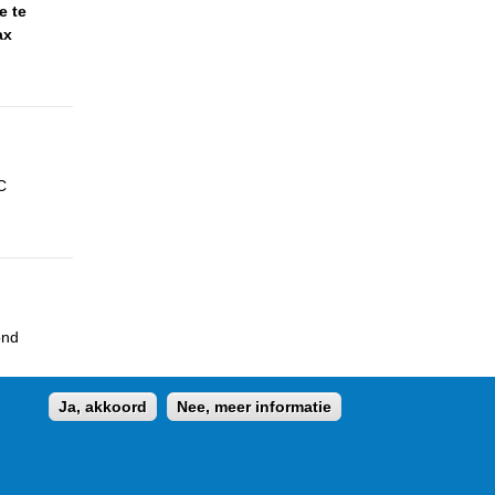
e te
ax
C
ond
Ja, akkoord
Nee, meer informatie