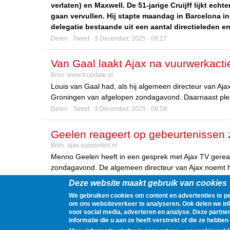
verlaten) en Maxwell. De 51-jarige Cruijff lijkt ec
gaan vervullen. Hij stapte maandag in Barcelona i
delegatie bestaande uit een aantal directieleden 
Delen
Tweet
3 December, 2025 - 09:27
Van Gaal laakt Ajax na vuurwerkactie
Bron:
www.fcupdate.nl
maatregelen genomen'
Louis van Gaal had, als hij algemeen directeur van Aja
Groningen van afgelopen zondagavond. Daarnaast pleit 
Delen
Tweet
3 December, 2025 - 08:58
Geelen reageert op gebeurtenissen
Bron:
ajax.supporters.nl
Menno Geelen heeft in een gesprek met Ajax TV gereag
zondagavond. De algemeen directeur van Ajax noemt het
Delen
Tweet
1 December, 2025 - 13:33
Deze website maakt gebruik van cookies
We gebruiken cookies om content en advertenties te pe
om ons websiteverkeer te analyseren. Ook delen we inf
« first
‹ previous
1
2
Pages
voor social media, adverteren en analyse. Deze part
informatie die u aan ze heeft verstrekt of die ze hebb