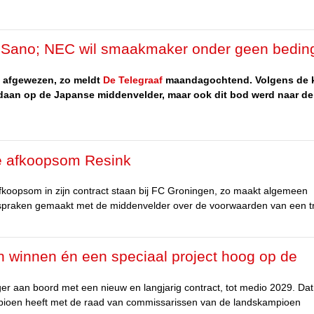
p Sano; NEC wil smaakmaker onder geen bedin
 afgewezen, zo meldt
De Telegraaf
maandagochtend. Volgens de 
daan op de Japanse middenvelder, maar ook dit bod werd naar de
de afkoopsom Resink
fkoopsom in zijn contract staan bij FC Groningen, zo maakt algemeen
 afspraken gemaakt met de middenvelder over de voorwaarden van een tr
en winnen én een speciaal project hoog op de
r aan boord met een nieuw en langjarig contract, tot medio 2029. Dat
ioen heeft met de raad van commissarissen van de landskampioen