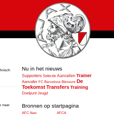
Nu in het nieuws
hnisch
Trainer
Supporters
Aanvallen
Selectie
De
Aanvaller
FC Barcelona
Blessure
Toekomst
Transfers
Training
Jeugd
Doelpunt
Bronnen op startpagina
k naar
AFC Ajax
AFCA