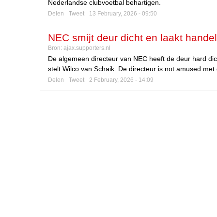
Nederlandse clubvoetbal behartigen.
Delen
Tweet
13 February, 2026 - 09:50
NEC smijt deur dicht en laakt handel
Bron:
ajax.supporters.nl
De algemeen directeur van NEC heeft de deur hard dic
stelt Wilco van Schaik. De directeur is not amused met 
Delen
Tweet
2 February, 2026 - 14:09