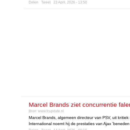
Delen
Tweet
23 April, 2026 - 13:50
Marcel Brands ziet concurrentie fale
Bron:
www.fcupdate.nl
Marcel Brands, algemeen directeur van PSV, uit kritiek 
International noemt hij de prestaties van Ajax 'beneden