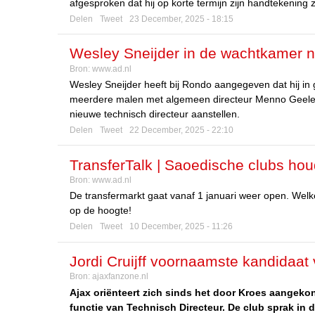
afgesproken dat hij op korte termijn zijn handtekening z
Delen
Tweet
23 December, 2025 - 18:15
Wesley Sneijder in de wachtkamer na
Bron:
www.ad.nl
technisch directeur komen’
Wesley Sneijder heeft bij Rondo aangegeven dat hij in
meerdere malen met algemeen directeur Menno Geelen g
nieuwe technisch directeur aanstellen.
Delen
Tweet
22 December, 2025 - 22:10
TransferTalk | Saoedische clubs ho
Bron:
www.ad.nl
vrouwelijke algemeen directeur bij R
De transfermarkt gaat vanaf 1 januari weer open. Welke 
op de hoogte!
Delen
Tweet
10 December, 2025 - 11:26
Jordi Cruijff voornaamste kandidaat 
Bron:
ajaxfanzone.nl
Ajax oriënteert zich sinds het door Kroes aangeko
functie van Technisch Directeur. De club sprak in d