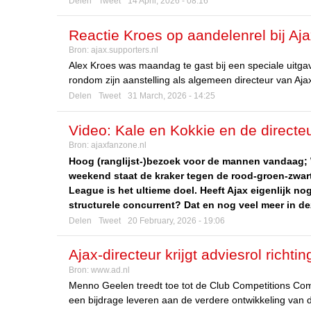
Delen
Tweet
14 April, 2026 - 08:16
Reactie Kroes op aandelenrel bij Aj
Bron:
ajax.supporters.nl
Alex Kroes was maandag te gast bij een speciale uitga
rondom zijn aanstelling als algemeen directeur van Ajax
Delen
Tweet
31 March, 2026 - 14:25
Video: Kale en Kokkie en de direct
Bron:
ajaxfanzone.nl
Hoog (ranglijst-)bezoek voor de mannen vandaag; W
weekend staat de kraker tegen de rood-groen-zwa
League is het ultieme doel. Heeft Ajax eigenlijk
structurele concurrent? Dat en nog veel meer in de
Delen
Tweet
20 February, 2026 - 19:06
Ajax-directeur krijgt adviesrol richt
Bron:
www.ad.nl
tafel zitten’
Menno Geelen treedt toe tot de Club Competitions Com
een bijdrage leveren aan de verdere ontwikkeling van 