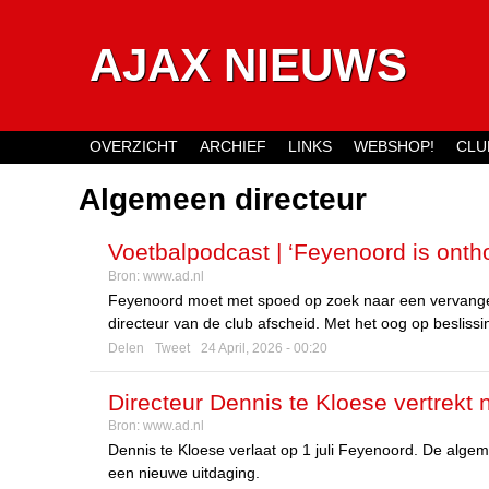
AJAX NIEUWS
OVERZICHT
ARCHIEF
LINKS
WEBSHOP!
CLU
Main menu
Algemeen directeur
Voetbalpodcast | ‘Feyenoord is ontho
Bron:
www.ad.nl
Feyenoord moet met spoed op zoek naar een vervanger 
directeur van de club afscheid. Met het oog op beslis
Delen
Tweet
24 April, 2026 - 00:20
Directeur Dennis te Kloese vertrekt 
Bron:
www.ad.nl
Dennis te Kloese verlaat op 1 juli Feyenoord. De alge
een nieuwe uitdaging.