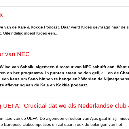
ax
ve van de Kale & Kokkie Podcast. Daar werd Kroes gevraagd naar de si
. Uiteindelijk moest Kroes een...
eur van NEC
ilco van Schaik, algemeen directeur van NEC schuift aan. Want d
rten op het programma. In punten staan beiden gelijk… en de Ch
 nog een kans om Sano binnen te hengelen? Worden de Nijmegenare
ze aflevering van de Kale en Kokkie podcast.
ing UEFA: ‘Cruciaal dat we als Nederlandse club
mittee van de UEFA. De algemeen directeur van Ajax gaat in zijn nieu
de Europese clubcompetities en zal daarin ook de belangen van het