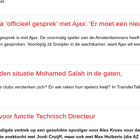
et.
 ‘officieel gesprek’ met Ajax: ‘Er moet een ni
 gesprek is met Ajax. De voormalig speler van de Amsterdammers heeft
esproken. Voorlopig zit Sneijder in de wachtkamer, want Ajax wil ee
uden situatie Mohamed Salah in de gaten,
B Leipzig
clubs versterken zich? En wie raken hun spelers kwijt? In TransferTalk 
voor functie Technisch Directeur
ndigde vertrek op een geschikte opvolger voor Alex Kroes voor de
ie zoektocht met Jordi Cruijff, maar ook met Max Huiberts (die AZ