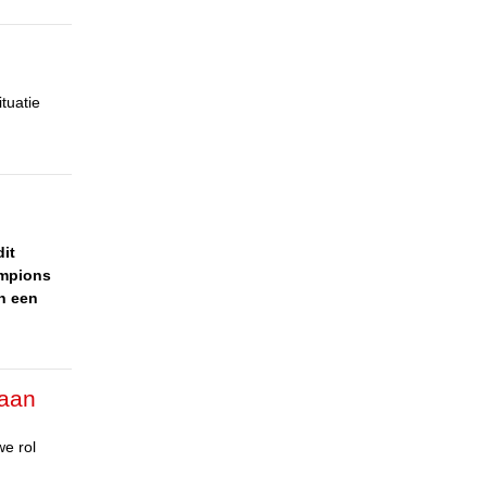
tuatie
it
ampions
n een
 aan
we rol