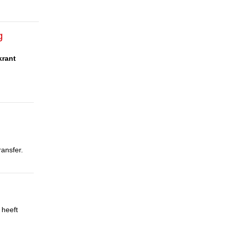
g
krant
ansfer.
 heeft