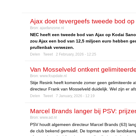
Ajax doet tevergeefs tweede bod o
Bron:
ajaxfanzone.nl
laten gaan deze winter
NEC heeft een tweede bod van Ajax op Kodai Sano
zou Ajax een bod van 12,5 miljoen euro hebben ge
prullenbak verwezen.
Delen
Tweet
2 February, 2026 - 12:25
Van Mosselveld ontkent gelimiteer
Bron:
www.fcupdate.nl
Stije Resink heeft komende zomer geen gelimiteerde a
directeur Frank van Mosselveld duidelijk. Wel zijn er
Delen
Tweet
7 January, 2026 - 12:19
Marcel Brands langer bij PSV: prijz
Bron:
www.ad.nl
agenda
PSV houdt algemeen directeur Marcel Brands (63) lange
de club bekend gemaakt. De topman van de landskamp