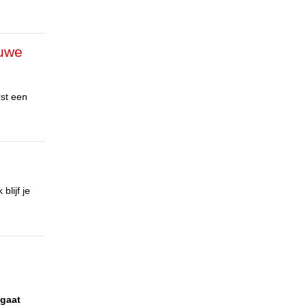
euwe
rst een
blijf je
 gaat