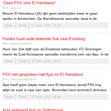
‘Geen PSV voor El Hamdaoui’
Bron:
ajax1.nl
Mounir El Hamdaoui (26) lijkt geen wedstrijden meer te gaan
spelen in Amsterdam. De Marokkaanse aanvaller staat in de
interesse van Fulham, Tottenham Hotspur, Trabzonspor en PSV,
Delen
Tweet
27 June, 2011 - 10:25
Marcel Brands technisch directeur PSV ontkent de interesse in El
Hamdaoui ”Ik weet dat ik vanuit het verleden vaak aan hem wordt
Huistra haalt oude bekende Suk naar Euroborg
gelinkt. Toch is er op dit moment geen enkel contact geweest”,
Bron:
www.fcupdate.nl
aldus Brands tegenover het Eindhovens Dagblad.
Hyun Jun Suk blijft voor de Eredivisie behouden. FC Groningen
neemt de Zuid-Koreaanse aanvaller transfervrij over van Ajax. In de
Martinistad komt Suk in de persoon van coach Pieter Huistra een
Delen
Tweet
27 June, 2011 - 10:17
oude bekende tegen. In zijn periode in de ArenA werkte Suk al
samen met de Friese tacticus.
PSV niet gesproken met Ajax en El Hamdaoui
Bron:
www.ajaxupdate.nl
Ajax heeft geen plaats meer voor El Hamdaoui, terwijl PSV nog
altijd op zoek is naar een spits. Bovendien kent technisch directeur
de aanvaller nog uit zijn tijd bij AZ, toch lijkt het voorlopig niet van
Delen
Tweet
27 June, 2011 - 08:10
een overstap te komen. Brands heeft naar eigen zeggen geen
contact gehad met Ajax, maar ook met de spits [...]
Ajax verhoogd bod op Sigthórsson