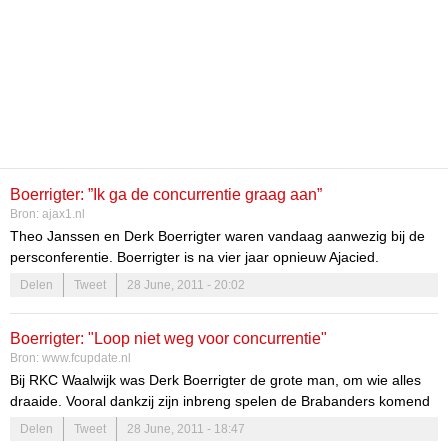
Boerrigter: ”Ik ga de concurrentie graag aan”
Bron:
ajax1.nl
Theo Janssen en Derk Boerrigter waren vandaag aanwezig bij de
persconferentie. Boerrigter is na vier jaar opnieuw Ajacied.
Boerrigter kwam in zijn eerste periode niet tot een debuut, maar nu
Delen
Tweet
28 June, 2011 - 20:02
is hij vier jaar ouder, vier jaar wijzer en vier jaar verder.
Boerrigter: "Loop niet weg voor concurrentie"
Bron:
www.fcupdate.nl
Bij RKC Waalwijk was Derk Boerrigter de grote man, om wie alles
draaide. Vooral dankzij zijn inbreng spelen de Brabanders komend
seizoen weer in de Eredivisie. Zelf hield de aanvaller er een
Delen
Tweet
28 June, 2011 - 18:47
transfer naar Ajax aan over. Hij beseft maar al te goed dat hij in de