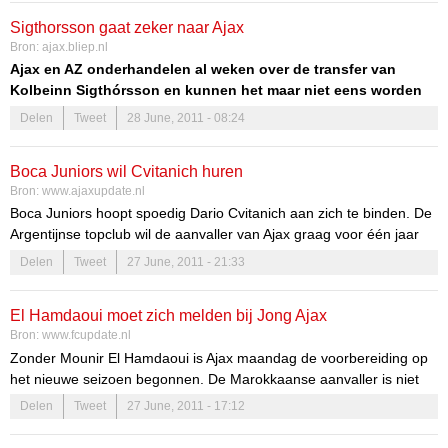
procent”, vertelt de trainer op het digitale thuis van AZ.
Sigthorsson gaat zeker naar Ajax
Bron:
ajax.bliep.nl
Ajax en AZ onderhandelen al weken over de transfer van
Kolbeinn Sigthórsson en kunnen het maar niet eens worden
over een transfersom. Gertjan Verbeek weet het echter al
Delen
Tweet
28 June, 2011 - 08:24
zeker: Sigthórsson gaat naar Ajax. “Ik schat de kans op 100
procent”, vertelt de trainer op het digitale thuis van AZ.
Boca Juniors wil Cvitanich huren
Bron:
www.ajaxupdate.nl
Boca Juniors hoopt spoedig Dario Cvitanich aan zich te binden. De
Argentijnse topclub wil de aanvaller van Ajax graag voor één jaar
huren met in de overeenkomst opgenomen een optie tot koop,
Delen
Tweet
27 June, 2011 - 21:33
meldt het Argentijnse Olé. Het voorgaande seizoen kwam Cvitanich
op huurbasis uit voor met Mexicaanse Pachuca. De Argentijn
El Hamdaoui moet zich melden bij Jong Ajax
maakte een sterke indruk maar [...]
Bron:
www.fcupdate.nl
Zonder Mounir El Hamdaoui is Ajax maandag de voorbereiding op
het nieuwe seizoen begonnen. De Marokkaanse aanvaller is niet
welkom in de eerste selectie van Ajax en moet zich op 11 juli
Delen
Tweet
27 June, 2011 - 17:12
melden bij Jong Ajax. Dat meldde de Amsterdamse club maandag
op de website.