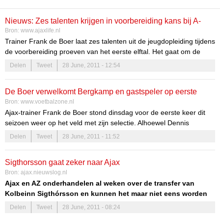
Nieuws: Zes talenten krijgen in voorbereiding kans bij A-
Bron:
www.ajaxlife.nl
selectie
Trainer Frank de Boer laat zes talenten uit de jeugdopleiding tijdens
de voorbereiding proeven van het eerste elftal. Het gaat om de
verdedigers Dico Koppers en Ricardo van Rhijn, middenvelders
Delen
Tweet
28 June, 2011 - 12:54
Rodney Sneijder en Mats Rits en de aanvallers Jody Lukoki en
Geoffrey Castillion. Daarnaast loopt verdediger Clayton Daniels van
De Boer verwelkomt Bergkamp en gastspeler op eerste
Ajax Cape Town opnieuw stage in Amsterdam.
Bron:
www.voetbalzone.nl
training Ajax
Ajax-trainer Frank de Boer stond dinsdag voor de eerste keer dit
seizoen weer op het veld met zijn selectie. Alhoewel Dennis
Bergkamp nog niet officieel benoemd is tot assistent van de
Delen
Tweet
28 June, 2011 - 11:52
hoofdcoach, stond de voormalig aanvaller al wel als rechterhand
van De Boer op het trainingsveld, meldt het ANP.
Sigthorsson gaat zeker naar Ajax
Bron:
ajax.nieuwslog.nl
Ajax en AZ onderhandelen al weken over de transfer van
Kolbeinn Sigthórsson en kunnen het maar niet eens worden
over een transfersom. Gertjan Verbeek weet het echter al
Delen
Tweet
28 June, 2011 - 08:24
zeker: Sigthórsson gaat naar Ajax. “Ik schat de kans op 100