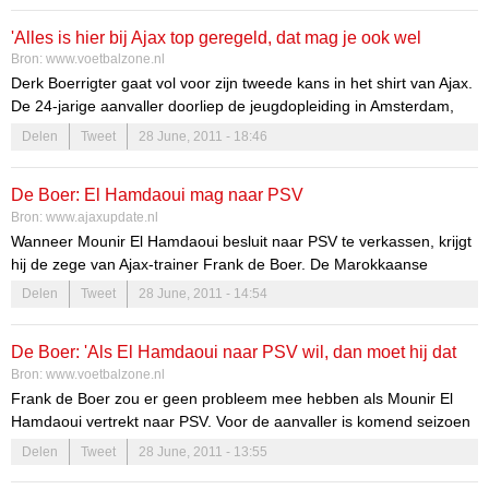
Amsterdam ArenA nog lang niet The Man is.
'Alles is hier bij Ajax top geregeld, dat mag je ook wel
Bron:
www.voetbalzone.nl
verwachten'
Derk Boerrigter gaat vol voor zijn tweede kans in het shirt van Ajax.
De 24-jarige aanvaller doorliep de jeugdopleiding in Amsterdam,
maar werd er uiteindelijk te licht bevonden.
Delen
Tweet
28 June, 2011 - 18:46
De Boer: El Hamdaoui mag naar PSV
Bron:
www.ajaxupdate.nl
Wanneer Mounir El Hamdaoui besluit naar PSV te verkassen, krijgt
hij de zege van Ajax-trainer Frank de Boer. De Marokkaanse
aanvaller kreeg deze week te horen dat hij niet tot de A-selectie
Delen
Tweet
28 June, 2011 - 14:54
behoort bij Ajax. De Boer en El Hamdaoui spraken recent met
elkaar. De oefenmeester ontkent dat er sprake is van een nieuw
De Boer: 'Als El Hamdaoui naar PSV wil, dan moet hij dat
conflict, [...]
Bron:
www.voetbalzone.nl
doen'
Frank de Boer zou er geen probleem mee hebben als Mounir El
Hamdaoui vertrekt naar PSV. Voor de aanvaller is komend seizoen
geen plaats meer in de selectie van Ajax, zo kreeg hij per brief te
Delen
Tweet
28 June, 2011 - 13:55
horen.