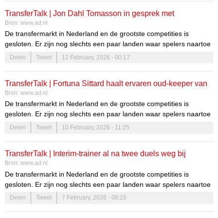
TransferTalk | Jon Dahl Tomasson in gesprek met
Bron:
www.ad.nl
Anderlecht, Quinten Timber ziet trainer vertrekken
De transfermarkt in Nederland en de grootste competities is
gesloten. Er zijn nog slechts een paar landen waar spelers naartoe
kunnen. Ook zullen er voldoende geruchten opduiken over
Delen
Tweet
12 February, 2026 - 00:17
transfers in de zomer. Volg het hier!
TransferTalk | Fortuna Sittard haalt ervaren oud-keeper van
Bron:
www.ad.nl
Feyenoord, interim-trainer al na twee duels weg bij
De transfermarkt in Nederland en de grootste competities is
Anderlecht
gesloten. Er zijn nog slechts een paar landen waar spelers naartoe
kunnen. Ook zullen er voldoende geruchten opduiken over
Delen
Tweet
10 February, 2026 - 11:25
transfers in de zomer. Volg het hier!
TransferTalk | Interim-trainer al na twee duels weg bij
Bron:
www.ad.nl
Anderlecht, PSV kan Sparta-revelatie Drommel niet meer
De transfermarkt in Nederland en de grootste competities is
terugroepen
gesloten. Er zijn nog slechts een paar landen waar spelers naartoe
kunnen. Ook zullen er voldoende geruchten opduiken over
Delen
Tweet
7 February, 2026 - 08:25
transfers in de zomer. Volg het hier!