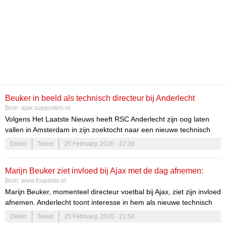
Beuker in beeld als technisch directeur bij Anderlecht
Bron:
ajax.supporters.nl
Volgens Het Laatste Nieuws heeft RSC Anderlecht zijn oog laten
vallen in Amsterdam in zijn zoektocht naar een nieuwe technisch
directeur. De krant ziet de afgenomen invloed van Marijn Beuker
Delen
Tweet
25 February, 2026 - 22:39
sinds de komst van Jordi...
Marijn Beuker ziet invloed bij Ajax met de dag afnemen:
Bron:
www.fcupdate.nl
Anderlecht ruikt kans
Marijn Beuker, momenteel directeur voetbal bij Ajax, ziet zijn invloed
afnemen. Anderlecht toont interesse in hem als nieuwe technisch
directeur. Beuker, bekend om zijn datagedreven aanpak, staat op
Delen
Tweet
25 February, 2026 - 21:58
de shortlist van de Belgische club.