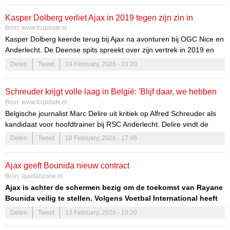
Kasper Dolberg verliet Ajax in 2019 tegen zijn zin in
Bron:
www.fcupdate.nl
Kasper Dolberg keerde terug bij Ajax na avonturen bij OGC Nice en
Anderlecht. De Deense spits spreekt over zijn vertrek in 2019 en
zijn terugkeer naar de Johan Cruijff ArenA. Dolberg speelde ook
Delen
Tweet
19 February, 2026 - 23:20
voor Sevilla en Hoffenheim.
Schreuder krijgt volle laag in België: 'Blijf daar, we hebben
Bron:
www.fcupdate.nl
je niet nodig'
Belgische journalist Marc Delire uit kritiek op Alfred Schreuder als
kandidaat voor hoofdtrainer bij RSC Anderlecht. Delire vindt de
keuze onbegrijpelijk gezien Schreuder's huidige positie bij Al-Diriyah
Delen
Tweet
18 February, 2026 - 17:46
en zijn verleden bij Ajax.
Ajax geeft Bounida nieuw contract
Bron:
ajaxfanzone.nl
Ajax is achter de schermen bezig om de toekomst van Rayane
Bounida veilig te stellen. Volgens Voetbal International heeft
de club de negentienjarige middenvelder een nieuw
Delen
Tweet
13 February, 2026 - 19:20
contractvoorstel gedaan. De club wil zijn huidige verbintenis