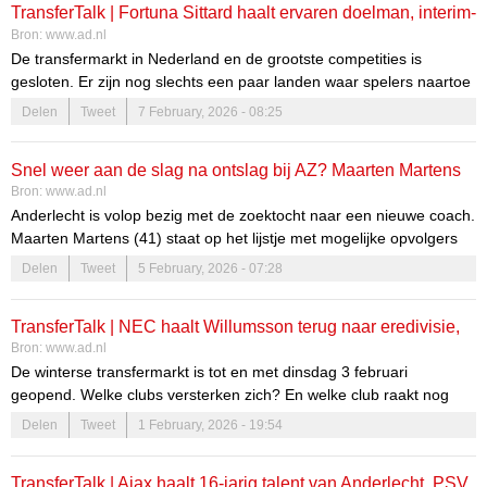
TransferTalk | Fortuna Sittard haalt ervaren doelman, interim-
Bron:
www.ad.nl
trainer al na twee duels weg bij Anderlecht
De transfermarkt in Nederland en de grootste competities is
gesloten. Er zijn nog slechts een paar landen waar spelers naartoe
kunnen. Ook zullen er voldoende geruchten opduiken over
Delen
Tweet
7 February, 2026 - 08:25
transfers in de zomer. Volg het hier!
Snel weer aan de slag na ontslag bij AZ? Maarten Martens
Bron:
www.ad.nl
in beeld bij Anderlecht
Anderlecht is volop bezig met de zoektocht naar een nieuwe coach.
Maarten Martens (41) staat op het lijstje met mogelijke opvolgers
van de zondag ontslagen Besnik Hasi. De afgelopen dagen was er
Delen
Tweet
5 February, 2026 - 07:28
al contact tussen Anderlecht en de voormalige AZ-trainer.
TransferTalk | NEC haalt Willumsson terug naar eredivisie,
Bron:
www.ad.nl
Anderlecht ontslaat trainer Hasi
De winterse transfermarkt is tot en met dinsdag 3 februari
geopend. Welke clubs versterken zich? En welke club raakt nog
een belangrijke speler kwijt? In TransferTalk blijf je op de hoogte!
Delen
Tweet
1 February, 2026 - 19:54
TransferTalk | Ajax haalt 16-jarig talent van Anderlecht, PSV