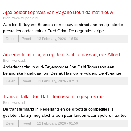
Ajax beloont opmars van Rayane Bounida met nieuw
Bron:
www.fcupdate.nl
contractvoorstel
Ajax biedt Rayane Bounida een nieuw contract aan na zijn sterke
prestaties onder trainer Fred Grim. De negentienjarige
middenvelder, die in 2022 van Anderlecht kwam, heeft indruk
Delen
Tweet
13 February, 2026 - 16:56
gemaakt in het eerste elftal en Jong Ajax.
Anderlecht richt pijlen op Jon Dahl Tomasson, ook Alfred
Bron:
www.ad.nl
Schreuder op lijst
Anderlecht ziet in oud-Feyenoorder Jon Dahl Tomasson een
belangrijke kandidaat om Besnik Hasi op te volgen. De 49-jarige
Deen was recent nog coach van Blackburn Rovers en bondscoach
Delen
Tweet
12 February, 2026 - 07:13
van Zweden.
TransferTalk | Jon Dahl Tomasson in gesprek met
Bron:
www.ad.nl
Anderlecht, Sean Dyche ontslagen bij Nottingham Forest
De transfermarkt in Nederland en de grootste competities is
gesloten. Er zijn nog slechts een paar landen waar spelers naartoe
kunnen. Ook zullen er voldoende geruchten opduiken over
Delen
Tweet
12 February, 2026 - 01:50
transfers in de zomer. Volg het hier!