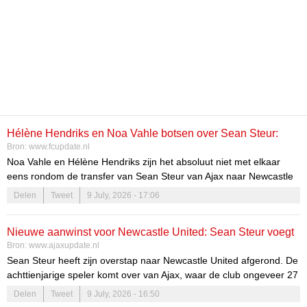
Hélène Hendriks en Noa Vahle botsen over Sean Steur:
Bron:
www.fcupdate.nl
‘Hou eens op!’
Noa Vahle en Hélène Hendriks zijn het absoluut niet met elkaar
eens rondom de transfer van Sean Steur van Ajax naar Newcastle
United. Hendriks reageert direct dat ze het een leuke transfer vindt,
Delen
Tweet
9 July, 2026 - 17:06
tot onbegrip van haar collega.
Nieuwe aanwinst voor Newcastle United: Sean Steur voegt
Bron:
www.ajaxupdate.nl
zich bij de club
Sean Steur heeft zijn overstap naar Newcastle United afgerond. De
achttienjarige speler komt over van Ajax, waar de club ongeveer 27
miljoen euro voor hem ontvangt. Dit markeert een belangrijke stap
Delen
Tweet
9 July, 2026 - 16:50
in de nieuwe transferstrategie van Newcastle, die zich richt op