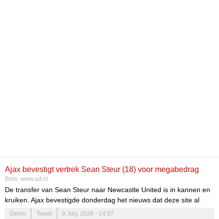
Ajax bevestigt vertrek Sean Steur (18) voor megabedrag
Bron:
www.ad.nl
naar Newcastle United
De transfer van Sean Steur naar Newcastle United is in kannen en
kruiken. Ajax bevestigde donderdag het nieuws dat deze site al
eerder bracht. De club uit de Premier League heeft, inclusief
Delen
Tweet
9 July, 2026 - 14:07