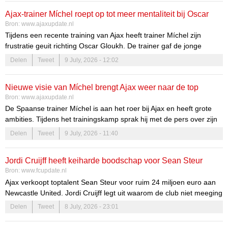
de carrière van Steur en biedt zowel Ajax als Newcastle nieuwe
Ajax-trainer Míchel roept op tot meer mentaliteit bij Oscar
mogelijkheden.
Bron:
www.ajaxupdate.nl
Gloukh
Tijdens een recente training van Ajax heeft trainer Míchel zijn
frustratie geuit richting Oscar Gloukh. De trainer gaf de jonge
speler een standje omdat hij niet voldoende druk zette. Dit incident
Delen
Tweet
9 July, 2026 - 12:02
toont de strenge aanpak van Míchel en zijn verlangen naar een
team dat voluit gaat.
Nieuwe visie van Míchel brengt Ajax weer naar de top
Bron:
www.ajaxupdate.nl
De Spaanse trainer Míchel is aan het roer bij Ajax en heeft grote
ambities. Tijdens het trainingskamp sprak hij met de pers over zijn
plannen en visie voor de club. Hij is vastbesloten om te voorkomen
Delen
Tweet
9 July, 2026 - 11:40
dat Ajax opnieuw 28 punten achter PSV eindigt.
Míchel’s inspiratie en aanpak
Jordi Cruijff heeft keiharde boodschap voor Sean Steur
Bron:
www.fcupdate.nl
Míchel’s aanpak is sterk beïnvloed door de legendarische Johan
Ajax verkoopt toptalent Sean Steur voor ruim 24 miljoen euro aan
Cruijff. Hij heeft veel respect voor Cruijff en zijn filosofie, die hij in
Newcastle United. Jordi Cruijff legt uit waarom de club niet meeging
zijn eigen coachingstijl wil verwerken. Dit betekent dat hij niet alleen
in eisen rond speeltijd en benadrukt dat de selectie nog versterking
Delen
Tweet
8 July, 2026 - 23:01
focust op aanvallend spel, maar ook op een solide verdediging.
nodig heeft.