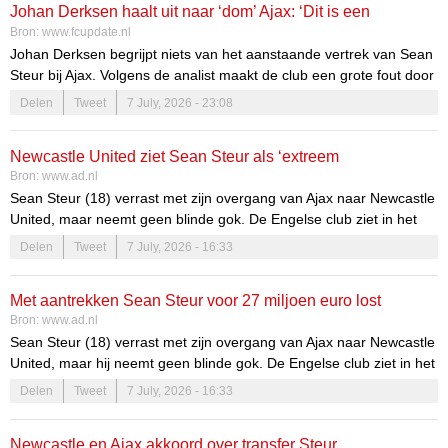
Johan Derksen haalt uit naar ‘dom’ Ajax: ‘Dit is een
Bron:
www.fcupdate.nl
wereldspeler’
Johan Derksen begrijpt niets van het aanstaande vertrek van Sean
Steur bij Ajax. Volgens de analist maakt de club een grote fout door
het toptalent aan Newcastle United te verkopen.
Delen
Tweet
7 July, 2026 - 23:08
Newcastle United ziet Sean Steur als ‘extreem
Bron:
www.ad.nl
getalenteerde voetballer’, voor wie 27 miljoen billijke prijs is
Sean Steur (18) verrast met zijn overgang van Ajax naar Newcastle
United, maar neemt geen blinde gok. De Engelse club ziet in het
talent een toekomstige Premier League-ster.
Delen
Tweet
7 July, 2026 - 16:33
Met aantrekken Sean Steur voor 27 miljoen euro lost
Bron:
www.ad.nl
Newcastle United belofte aan de supporters in
Sean Steur (18) verrast met zijn overgang van Ajax naar Newcastle
United, maar hij neemt geen blinde gok. De Engelse club ziet in het
talent een toekomstige Premier League-ster.
Delen
Tweet
7 July, 2026 - 16:33
Newcastle en Ajax akkoord over transfer Steur