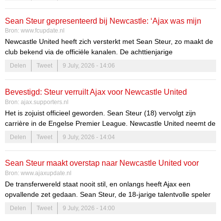
bonussen, zo’n 27 miljoen euro over voor het 18-jarige toptalent.
Sean Steur gepresenteerd bij Newcastle: ‘Ajax was mijn
Bron:
www.fcupdate.nl
thuis, maar…’
Newcastle United heeft zich versterkt met Sean Steur, zo maakt de
club bekend via de officiële kanalen. De achttienjarige
middenvelder komt over van Ajax en heeft een contract tot medio
Delen
Tweet
9 July, 2026 - 14:06
2031 getekend.
Bevestigd: Steur verruilt Ajax voor Newcastle United
Bron:
ajax.supporters.nl
Het is zojuist officieel geworden. Sean Steur (18) vervolgt zijn
carrière in de Engelse Premier League. Newcastle United neemt de
talentvolle middenvelder voor zo'n zeventwintig miljoen euro
Delen
Tweet
9 July, 2026 - 14:04
inclusief bonussen over van Ajax. Steur heeft in...
Sean Steur maakt overstap naar Newcastle United voor
Bron:
www.ajaxupdate.nl
miljoenenbedrag
De transferwereld staat nooit stil, en onlangs heeft Ajax een
opvallende zet gedaan. Sean Steur, de 18-jarige talentvolle speler
uit Purmerend, heeft zijn definitieve overstap gemaakt naar
Delen
Tweet
9 July, 2026 - 14:00
Newcastle United. Deze transfer markeert een belangrijke stap in