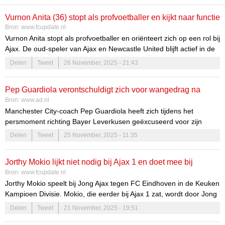
Vurnon Anita (36) stopt als profvoetballer en kijkt naar functie
Bron:
www.fcupdate.nl
bij Ajax
Vurnon Anita stopt als profvoetballer en oriënteert zich op een rol bij
Ajax. De oud-speler van Ajax en Newcastle United blijft actief in de
voetballerij en wil meer tijd besteden aan zijn gezin na successen
Delen
Tweet
26 November, 2025 - 21:43
bij FC Volendam.
Pep Guardiola verontschuldigt zich voor wangedrag na
Bron:
www.ad.nl
nederlaag: ‘Ik schaam mij kapot’
Manchester City-coach Pep Guardiola heeft zich tijdens het
persmoment richting Bayer Leverkusen geëxcuseerd voor zijn
gedrag van zaterdag na afloop van de met 2-1 verloren wedstrijd
Delen
Tweet
25 November, 2025 - 11:35
tegen Newcastle United.
Jorthy Mokio lijkt niet nodig bij Ajax 1 en doet mee bij
Bron:
www.fcupdate.nl
beloften
Jorthy Mokio speelt bij Jong Ajax tegen FC Eindhoven in de Keuken
Kampioen Divisie. Mokio, die eerder bij Ajax 1 zat, wordt door Jong
Ajax-trainer Willem Weijs opgesteld. Clubs als Manchester United
Delen
Tweet
21 November, 2025 - 19:51
en Newcastle United volgen zijn situatie.