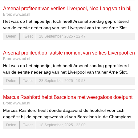
Arsenal profiteert van verlies Liverpool, Noa Lang valt in bij
Bron:
www.ad.nl
verliezend Napoli
Het was op het nippertje, toch heeft Arsenal zondag geprofiteerd
van de eerste nederlaag van het Liverpool van trainer Arne Slot.
The Gunners kwamen uit bij Newcastle United in de slotfase terug
Delen
Tweet
28 September, 2025 - 22:47
van een achterstand en wonnen met 1-2. Daardoor staat de club
nu tweede, op twee punten van koploper Liverpool.
Arsenal profiteert op laatste moment van verlies Liverpool en
Bron:
www.ad.nl
Arne Slot
Het was op het nippertje, toch heeft Arsenal zondag geprofiteerd
van de eerste nederlaag van het Liverpool van trainer Arne Slot.
The Gunners kwamen uit bij Newcastle United in de slotfase terug
Delen
Tweet
28 September, 2025 - 19:58
van een achterstand en wonnen met 1-2. Daardoor staat de club
nu tweede, op twee punten van koploper Liverpool.
Marcus Rashford helpt Barcelona met weergaloos doelpunt
Bron:
www.ad.nl
aan zege bij Newcastle
Marcus Rashford heeft donderdagavond de hoofdrol voor zich
opgeëist bij de openingswedstrijd van Barcelona in de Champions
League. Dankzij twee doelpunten van de door Manchester United
Delen
Tweet
18 September, 2025 - 23:00
verhuurde aanvaller werd met 1-2 gewonnen van Newcastle
United. Zijn tweede treffer was van grote schoonheid (zie de