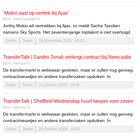
‘Mokio aast op vertrek bij Ajax’
Bron:
www.fcupdate.nl
Jorthy Mokio wil vertrekken bij Ajax, zo meldt Sacha Tavolieri
namens Sky Sports. Het zeventienjarige toptalent is niet overtuigd
van het sportieve plan van de Amsterdammers. Onder meer
Delen
Tweet
19 November, 2025 - 16:20
Manchester United en Newcastle United houden de situatie in de
gaten.
TransferTalk | Sandro Tonali verlengt contract bij Newcastle
Bron:
www.ad.nl
United, Bayern wil sterspeler langer binden
De transfermarkt is weliswaar gesloten, maar er zullen nog genoeg
contractnieuwtjes en andere transferzaken opduiken. In
TransferTalk blijf je op de hoogte!
Delen
Tweet
22 October, 2025 - 16:06
TransferTalk | Sheffield Wednesday huurt keeper voor zeven
Bron:
www.ad.nl
dagen, Sandro Tonali verlengt contract bij Newcastle United
De transfermarkt is weliswaar gesloten, maar er zullen nog genoeg
contractnieuwtjes en andere transferzaken opduiken. In
TransferTalk blijf je op de hoogte!
Delen
Tweet
22 October, 2025 - 16:06