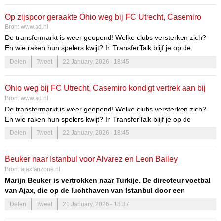
Op zijspoor geraakte Ohio weg bij FC Utrecht, Casemiro
Bron:
www.ad.nl
kondigt vertrek aan bij Manchester United
De transfermarkt is weer geopend! Welke clubs versterken zich?
En wie raken hun spelers kwijt? In TransferTalk blijf je op de
hoogte!
Delen
Tweet
22 January, 2026 - 18:45
Ohio weg bij FC Utrecht, Casemiro kondigt vertrek aan bij
Bron:
www.ad.nl
ManUnited en Amerikaanse interesse in NAC-back
De transfermarkt is weer geopend! Welke clubs versterken zich?
En wie raken hun spelers kwijt? In TransferTalk blijf je op de
hoogte!
Delen
Tweet
22 January, 2026 - 18:45
Beuker naar Istanbul voor Alvarez en Leon Bailey
Bron:
ajaxfanzone.nl
Marijn Beuker is vertrokken naar Turkije. De directeur voetbal
van Ajax, die op de luchthaven van Istanbul door een
medepassagier werd ’betrapt’, maakt gebruik van het feit dat
Delen
Tweet
21 January, 2026 - 18:37
zowel Galatasaray (woensdagavond tegen Atletico Madrid) als