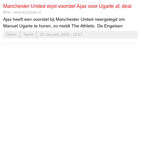
Fenerbahçe (donderdag tegen Aston Villa) in Europees
Manchester United wijst voorstel Ajax voor Ugarte af, deal
verband thuis speelt.
Bron:
www.fcupdate.nl
onwaarschijnlijk
Ajax heeft een voorstel bij Manchester United neergelegd om
Manuel Ugarte te huren, zo meldt The Athletic. De Engelsen
hebben dit echter afgewezen, waardoor een deal op dit moment als
Delen
Tweet
20 January, 2026 - 10:57
‘onwaarschijnlijk’ wordt omschreven.