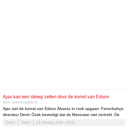
Ajax kan een streep zetten door de komst van Edson
Bron:
www.fcupdate.nl
Álvarez
Ajax ziet de komst van Edson Álvarez in rook opgaan. Fenerbahçe-
directeur Devin Özek bevestigt dat de Mexicaan niet vertrekt. De
Telegraaf meldt dat Ajax ook andere opties overweegt, zoals Lucas
Delen
Tweet
23 January, 2026 - 09:45
Torreira en Manuel Ugarte.