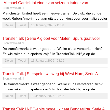
‘Michael Carrick tot einde van seizoen trainer van
Bron:
www.ad.nl
Manchester United’
Manchester United heeft een nieuwe trainer. De club, die vorige
week Ruben Amorim de laan uitstuurde, kiest voor voormalig speler
Michael Carrick als interim-manager tot het einde van het seizoen.
Delen
Tweet
13 January, 2026 - 11:58
Dat melden meerdere Engelse media.
TransferTalk | Serie A gloort voor Malen, Spurs gaat voor
Bron:
www.ad.nl
speler van Atlético en ManUnited bereikt akkoord met
De transfermarkt is weer geopend! Welke clubs versterken zich?
nieuwe coach
En wie raken hun spelers kwijt? In TransferTalk blijf je op de
hoogte!
Delen
Tweet
13 January, 2026 - 08:15
TransferTalk | Sterspeler wil weg bij West Ham, Serie A
Bron:
www.ad.nl
gloort voor Malen en ManUnited bereikt akkoord met nieuwe
De transfermarkt is weer geopend! Welke clubs versterken zich?
coach
En wie raken hun spelers kwijt? In TransferTalk blijf je op de
hoogte!
Delen
Tweet
13 January, 2026 - 08:15
TransferTalk | NEC-spits mogelijk naar Bundesliga, Serie A