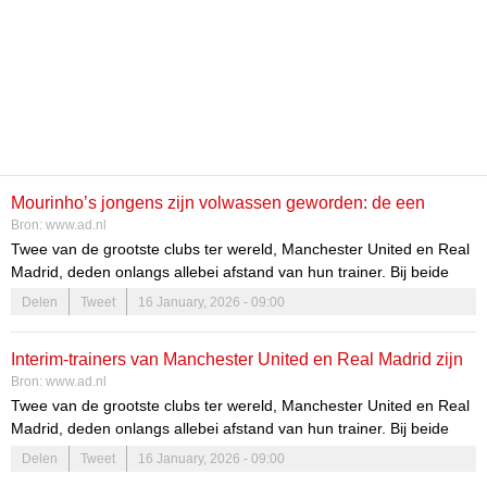
Mourinho’s jongens zijn volwassen geworden: de een
Bron:
www.ad.nl
ingetogen, de ander een krijger – en allebei nu interim-baas
Twee van de grootste clubs ter wereld, Manchester United en Real
Madrid, deden onlangs allebei afstand van hun trainer. Bij beide
clubs zijn de (tijdelijke) vervangers inmiddels aangesteld: Michael
Delen
Tweet
16 January, 2026 - 09:00
Carrick en Álvaro Arbeloa. Twee clubiconen met een tegengesteld
karakter, maar met dezelfde leermeester: José Mourinho. Wie zijn
Interim-trainers van Manchester United en Real Madrid zijn
zij?
Bron:
www.ad.nl
totaal verschillend, maar hebben dezelfde leermeester
Twee van de grootste clubs ter wereld, Manchester United en Real
Madrid, deden onlangs allebei afstand van hun trainer. Bij beide
clubs zijn de (tijdelijke) vervangers inmiddels aangesteld: Michael
Delen
Tweet
16 January, 2026 - 09:00
Carrick en Álvaro Arbeloa. Twee clubiconen met een tegengesteld