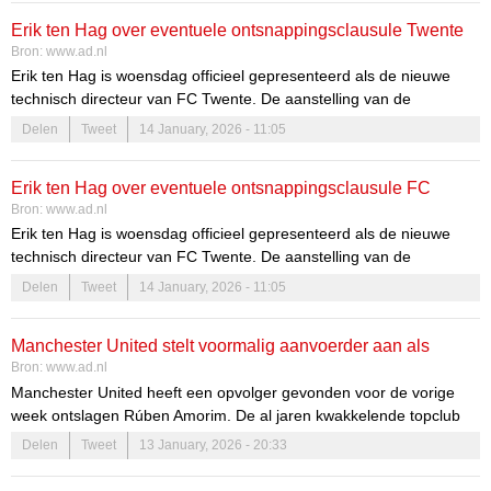
karakter, maar met dezelfde leermeester: José Mourinho. Wie zijn
Erik ten Hag over eventuele ontsnappingsclausule Twente
zij?
Bron:
www.ad.nl
bij interesse Oranje: ‘Ik ga nooit praten over als...’
Erik ten Hag is woensdag officieel gepresenteerd als de nieuwe
technisch directeur van FC Twente. De aanstelling van de
voormalig trainer van onder meer Ajax en Manchester United is
Delen
Tweet
14 January, 2026 - 11:05
verrassend. „Ik ben blij en verheugd om terug te zijn.”
Erik ten Hag over eventuele ontsnappingsclausule FC
Bron:
www.ad.nl
Twente bij interesse Oranje: ‘Ik praat niet over als...’
Erik ten Hag is woensdag officieel gepresenteerd als de nieuwe
technisch directeur van FC Twente. De aanstelling van de
voormalig trainer van onder meer Ajax en Manchester United is
Delen
Tweet
14 January, 2026 - 11:05
verrassend. „Ik ben blij en verheugd om terug te zijn.”
Manchester United stelt voormalig aanvoerder aan als
Bron:
www.ad.nl
trainer: ‘Weet wat nodig is om hier succesvol te zijn’
Manchester United heeft een opvolger gevonden voor de vorige
week ontslagen Rúben Amorim. De al jaren kwakkelende topclub
stelt Michael Carrick aan als trainer voor de rest van het seizoen.
Delen
Tweet
13 January, 2026 - 20:33
De 44-jarige oud-voetballer vervangt Darren Fletcher, die tijdelijk de
honneurs waarnam.