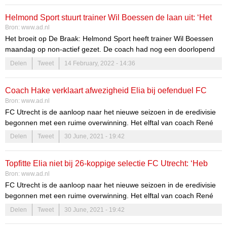
Mechelen.
Helmond Sport stuurt trainer Wil Boessen de laan uit: ‘Het
Bron:
www.ad.nl
vertrouwen is er niet meer’
Het broeit op De Braak: Helmond Sport heeft trainer Wil Boessen
maandag op non-actief gezet. De coach had nog een doorlopend
contract tot medio 2023, maar wordt per direct vervangen door
Delen
Tweet
14 February, 2022 - 14:36
Sven Swinnen, een assistent-trainer van samenwerkingspartner KV
Mechelen.
Coach Hake verklaart afwezigheid Elia bij oefenduel FC
Bron:
www.ad.nl
Utrecht: ‘Heb andere keuzes gemaakt’
FC Utrecht is de aanloop naar het nieuwe seizoen in de eredivisie
begonnen met een ruime overwinning. Het elftal van coach René
Hake zette KV Mechelen met 7-2 aan de kant. Wat vooral opviel:
Delen
Tweet
30 June, 2021 - 19:42
het ontbreken van een fitte Eljero Elia.
Topfitte Elia niet bij 26-koppige selectie FC Utrecht: ‘Heb
Bron:
www.ad.nl
andere keuzes gemaakt’
FC Utrecht is de aanloop naar het nieuwe seizoen in de eredivisie
begonnen met een ruime overwinning. Het elftal van coach René
Hake zette KV Mechelen met 7-2 aan de kant. Wat vooral opviel:
Delen
Tweet
30 June, 2021 - 19:42
het ontbreken van een fitte Eljero Elia.