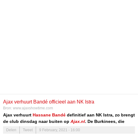
Ajax verhuurt Bandé officieel aan NK Istra
Bron:
www.ajaxshowtime.com
Ajax verhuurt
Hassane Bandé
definitief aan NK Istra, zo brengt
de club dinsdag naar buiten op
Ajax.nl
. De Burkinees, die
eerder terugkeerde van een huurperiode bij FC Thun, gaat
Delen
Tweet
9 February, 2021 - 16:00
voor anderhalf jaar aan de slag bij de club uit Kroatië.