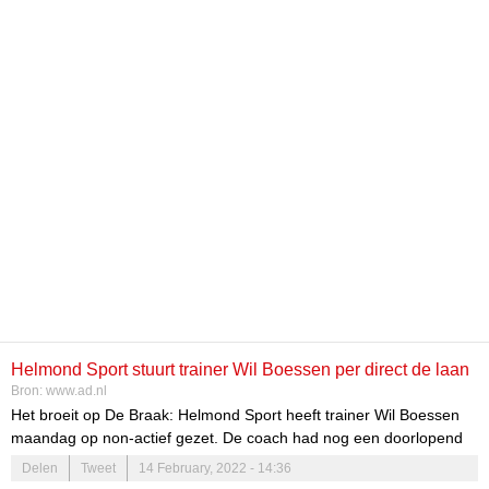
Helmond Sport stuurt trainer Wil Boessen per direct de laan
Bron:
www.ad.nl
uit: ‘Het vertrouwen is er niet meer’
Het broeit op De Braak: Helmond Sport heeft trainer Wil Boessen
maandag op non-actief gezet. De coach had nog een doorlopend
contract tot medio 2023, maar wordt per direct vervangen door
Delen
Tweet
14 February, 2022 - 14:36
Sven Swinnen, een assistent-trainer van samenwerkingspartner KV