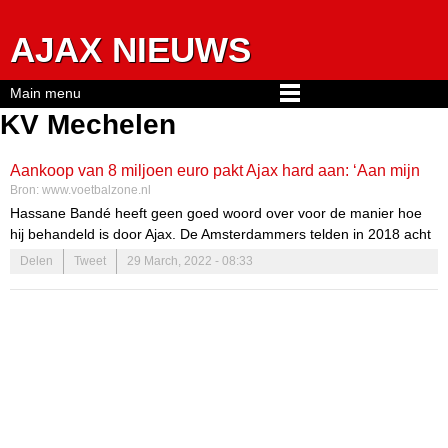
Jump to navigation
AJAX NIEUWS
Main menu
KV Mechelen
Aankoop van 8 miljoen euro pakt Ajax hard aan: ‘Aan mijn
Bron:
www.voetbalzone.nl
lot overgelaten’
Hassane Bandé heeft geen goed woord over voor de manier hoe
hij behandeld is door Ajax. De Amsterdammers telden in 2018 acht
miljoen euro neer om hem over te nemen van KV Mechelen, maar
Delen
Tweet
29 March, 2022 - 08:33
na direct een zware blessure te hebben opgelopen kwam hij nooit
in aanmerking voor speelminuten.