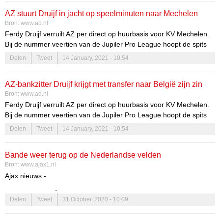
AZ stuurt Druijf in jacht op speelminuten naar Mechelen
Bron:
www.ad.nl
Ferdy Druijf verruilt AZ per direct op huurbasis voor KV Mechelen.
Bij de nummer veertien van de Jupiler Pro League hoopt de spits
de komende maanden basisspeler te zijn, iets wat hem in Alkmaar
Delen
Tweet
14 January, 2021 - 10:54
niet lukte. Mechelen heeft een optie tot koop bedongen.
AZ-bankzitter Druijf krijgt met transfer naar België zijn zin
Bron:
www.ad.nl
Ferdy Druijf verruilt AZ per direct op huurbasis voor KV Mechelen.
Bij de nummer veertien van de Jupiler Pro League hoopt de spits
de komende maanden basisspeler te zijn, iets wat hem in Alkmaar
Delen
Tweet
14 January, 2021 - 10:54
niet lukte. Mechelen heeft een optie tot koop bedongen.
Bande weer terug op de Nederlandse velden
Bron:
www.ajax1.nl
Ajax nieuws -
Hassane Bandé maakte in 2018 de overstap van KV Mechelen
Delen
Tweet
31 October, 2020 - 10:09
naar Ajax. De jonge getalenteerde buitenspeler was gewild in
Europa en koos uiteindelijk voor een avontuur in Amsterdam.