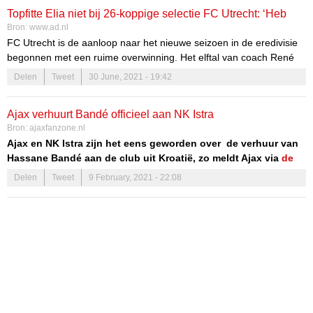
Topfitte Elia niet bij 26-koppige selectie FC Utrecht: ‘Heb
Bron:
www.ad.nl
andere keuzes gemaakt’
FC Utrecht is de aanloop naar het nieuwe seizoen in de eredivisie
begonnen met een ruime overwinning. Het elftal van coach René
Hake zette KV Mechelen met 7-2 aan de kant. Wat vooral opviel:
Delen
Tweet
30 June, 2021 - 19:42
het ontbreken van een fitte Eljero Elia.
Ajax verhuurt Bandé officieel aan NK Istra
Bron:
ajaxfanzone.nl
Ajax en NK Istra zijn het eens geworden over de verhuur van
Hassane Bandé aan de club uit Kroatië, zo meldt Ajax via
de
officiële website
. Bandé, die eerder door Ajax werd verhuurd
Delen
Tweet
9 February, 2021 - 22:08
aan FC Thun, gaat voor anderhalf jaar aan de slag bij NK Istra
dat een optie tot koop bedong. Mocht Bandé na zijn verhuur
periode toch terug keren dan heeft hij nog een contractduur
van een jaar bij Ajax tot de zomer van 2023.