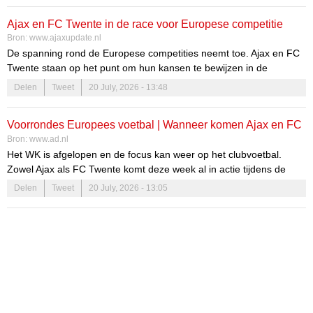
Ajax en FC Twente in de race voor Europese competitie
Bron:
www.ajaxupdate.nl
De spanning rond de Europese competities neemt toe. Ajax en FC
Twente staan op het punt om hun kansen te bewijzen in de
voorrondes van de Conference League en de Europa League. Voor
Delen
Tweet
20 July, 2026 - 13:48
beide clubs is dit een cruciaal moment, dat niet alleen impact heeft
op het seizoen, maar ook op de toekomst van de clubs. De
Voorrondes Europees voetbal | Wanneer komen Ajax en FC
Europese arena is een podium waar prestaties worden beloond
Bron:
www.ad.nl
met aanzien, prestige en financiële voordelen. Voor zowel Ajax als
Twente deze week in actie?
Het WK is afgelopen en de focus kan weer op het clubvoetbal.
FC Twente is de weg naar Europa bezaaid met uitdagingen, maar
Zowel Ajax als FC Twente komt deze week al in actie tijdens de
ook met kansen die niet gemist mogen worden.
voorrondes van respectievelijk de Conference League en de
Delen
Tweet
20 July, 2026 - 13:05
Europa League. Bekijk hieronder wanneer beide clubs in actie
komen.