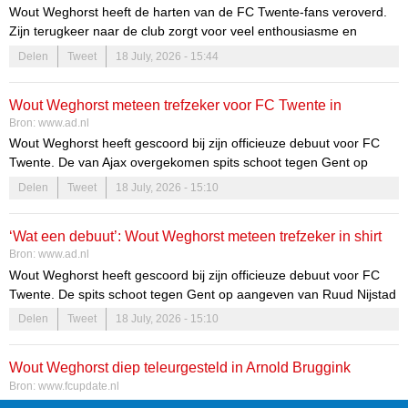
Wout Weghorst heeft de harten van de FC Twente-fans veroverd.
Zijn terugkeer naar de club zorgt voor veel enthousiasme en
verwachtingen. De spits, die eerder zijn vaardigheden toonde in
Delen
Tweet
18 July, 2026 - 15:44
binnen- en buitenland, is nu opnieuw een belangrijk figuur voor de
club in Enschede.
Wout Weghorst meteen trefzeker voor FC Twente in
Een geliefde speler bij FC Twente
Bron:
www.ad.nl
gelijkspel tegen Gent
Wout Weghorst heeft gescoord bij zijn officieuze debuut voor FC
Weghorst geniet grote populariteit bij FC Twente. Het shirt met zijn
Twente. De van Ajax overgekomen spits schoot tegen Gent op
naam is de best verkochte in de fanshop van de club.
aangeven van Ruud Nijstad na een kleine tien minuten de 1-1
Delen
Tweet
18 July, 2026 - 15:10
binnen. Het duel in Delden eindigde in 2-2.
‘Wat een debuut’: Wout Weghorst meteen trefzeker in shirt
Bron:
www.ad.nl
van FC Twente
Wout Weghorst heeft gescoord bij zijn officieuze debuut voor FC
Twente. De spits schoot tegen Gent op aangeven van Ruud Nijstad
na een kleine tien minuten de 1-1 binnen. „Wat een debuut”, riep
Delen
Tweet
18 July, 2026 - 15:10
de speaker. Het duel in Delden eindigde in 2-2.
Wout Weghorst diep teleurgesteld in Arnold Bruggink
Bron:
www.fcupdate.nl
Wout Weghorst is diep teleurgesteld in Arnold Bruggink. De