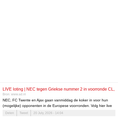
LIVE loting | NEC tegen Griekse nummer 2 in voorronde CL,
Bron:
www.ad.nl
FC Twente mogelijk naar Turkije of Polen, Ajax nu aan de
NEC, FC Twente en Ajax gaan vanmiddag de koker in voor hun
beurt
(mogelijke) opponenten in de Europese voorronden. Volg hier live
aan welke clubs ze gekoppeld worden.
Delen
Tweet
20 July, 2026 - 14:04