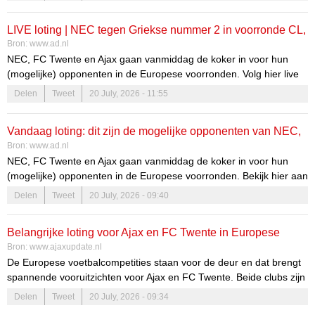
LIVE loting | NEC tegen Griekse nummer 2 in voorronde CL,
Bron:
www.ad.nl
later ook FC Twente en Ajax in de koker voor mogelijke
NEC, FC Twente en Ajax gaan vanmiddag de koker in voor hun
opponenten
(mogelijke) opponenten in de Europese voorronden. Volg hier live
aan welke clubs ze gekoppeld worden.
Delen
Tweet
20 July, 2026 - 11:55
Vandaag loting: dit zijn de mogelijke opponenten van NEC,
Bron:
www.ad.nl
FC Twente en Ajax in Europese voorronde
NEC, FC Twente en Ajax gaan vanmiddag de koker in voor hun
(mogelijke) opponenten in de Europese voorronden. Bekijk hier aan
welke clubs ze gekoppeld kunnen worden.
Delen
Tweet
20 July, 2026 - 09:40
Belangrijke loting voor Ajax en FC Twente in Europese
Bron:
www.ajaxupdate.nl
competities
De Europese voetbalcompetities staan voor de deur en dat brengt
spannende vooruitzichten voor Ajax en FC Twente. Beide clubs zijn
bereid om hun kwalificatiereeksen te beginnen en de lotingen
Delen
Tweet
20 July, 2026 - 09:34
bieden nu duidelijkheid over hun mogelijke tegenstanders. Fans