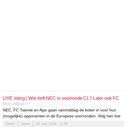
LIVE loting | Wie treft NEC in voorronde CL? Later ook FC
Bron:
www.ad.nl
Twente en Ajax in de koker voor mogelijke opponenten
NEC, FC Twente en Ajax gaan vanmiddag de koker in voor hun
(mogelijke) opponenten in de Europese voorronden. Volg hier live
aan welke clubs ze gekoppeld worden.
Delen
Tweet
20 July, 2026 - 11:55