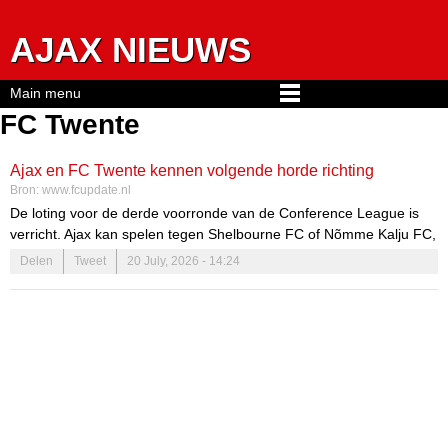
Jump to navigation
AJAX NIEUWS
Main menu
FC Twente
Ajax en FC Twente kennen volgende horde richting
Bron:
www.fcupdate.nl
Conference League
De loting voor de derde voorronde van de Conference League is
verricht. Ajax kan spelen tegen Shelbourne FC of Nõmme Kalju FC,
terwijl FC Twente kan spelen tegen FC DAC 1904 of FK Velez
Delen
Tweet
20 July, 2026 - 14:24
Mostar.