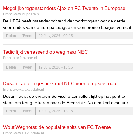
kijken vol spanning uit naar de wedstrijden die komen gaan. De
Mogelijke tegenstanders Ajax en FC Twente in Europese
druk is hoog en de verwachtingen zijn groot.
Bron:
www.fcupdate.nl
voorrondes bekend
De UEFA heeft maandagochtend de voorlotingen voor de derde
voorrondes van de Europa League en Conference League verricht.
FC Twente en Ajax hebben nu dus meer duidelijkheid over wie zij
Delen
Tweet
20 July, 2026 - 09:15
kunnen treffen in de volgende ronde richting Europees voetbal.
Tadic lijkt verrassend op weg naar NEC
Bron:
ajaxfanzone.nl
Delen
Tweet
19 July, 2026 - 13:16
Dusan Tadic in gesprek met NEC voor terugkeer naar
Bron:
www.ajaxupdate.nl
Nederland
Dusan Tadic, de ervaren Servische aanvaller, lijkt op het punt te
staan om terug te keren naar de Eredivisie. Na een kort avontuur
bij Al-Wahda is hij nu in gesprek met NEC over een mogelijke
Delen
Tweet
19 July, 2026 - 13:15
samenwerking. De terugkeer van zo’n iconische speler kan niet
alleen de prestaties van NEC verbeteren, maar heeft ook bredere
Wout Weghorst: de populaire spits van FC Twente
implicaties voor de Nederlandse competitie.
Bron:
www.ajaxupdate.nl