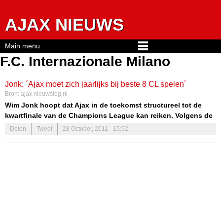
Jump to navigation
AJAX NIEUWS
Main menu
F.C. Internazionale Milano
Jonk: ´Ajax moet zich jaarlijks bij beste 8 CL spelen´
Bron:
ajax.nieuwslog.nl
Wim Jonk hoopt dat Ajax in de toekomst structureel tot de
kwartfinale van de Champions League kan reiken. Volgens de
oud-voetballer, die sinds kort in dienst is als hoofd
Delen
Tweet
28 October, 2011 - 15:52
opleidingen van de Nederlandse topclub, is de jeugdopleiding
de sleutel tot succes. “Om dat te bereiken, zul je alles moeten
perfectioneren en creatief moeten zijn”, aldus de ambitieuze
Jonk tegenover NUsport.