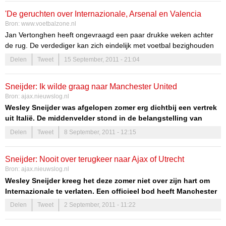
'De geruchten over Internazionale, Arsenal en Valencia
Bron:
www.voetbalzone.nl
hielpen niet mee'
Jan Vertonghen heeft ongevraagd een paar drukke weken achter
de rug. De verdediger kan zich eindelijk met voetbal bezighouden
nu de zomerse transfermarkt twee weken geleden ten einde liep.
Delen
Tweet
15 September, 2011 - 21:04
Sneijder: Ik wilde graag naar Manchester United
Bron:
ajax.nieuwslog.nl
Wesley Sneijder was afgelopen zomer erg dichtbij een vertrek
uit Italië. De middenvelder stond in de belangstelling van
Manchester United en een transfer was nabij. Toch speelt
Delen
Tweet
8 September, 2011 - 12:15
Sneijder dit seizoen gewoon voor Internazionale. Hij was
echter liever naar Engeland vertrokken, zo geeft hij aan in
Sneijder: Nooit over terugkeer naar Ajax of Utrecht
Corriere dello Sport.
Bron:
ajax.nieuwslog.nl
gesproken
“Ik zou graag bij Manchester United gespeeld hebben”, zegt
Wesley Sneijder kreeg het deze zomer niet over zijn hart om
Sneijder. “Het zou gek zijn om iets anders te beweren. Er was een
Internazionale te verlaten. Een officieel bod heeft Manchester
moment dat ik dichtbij een overgang was naar United, maar
United nooit gedaan, maar de middenvelder liet in de eerste
Delen
Tweet
2 September, 2011 - 11:22
uiteindelijk gebeurde er niets.”
gesprekken al zijn twijfels zien.