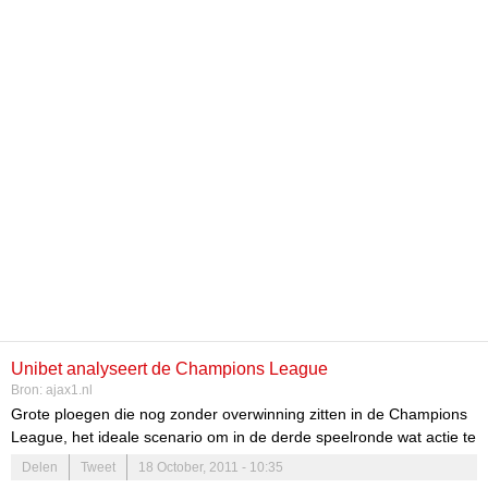
Unibet analyseert de Champions League
Bron:
ajax1.nl
Grote ploegen die nog zonder overwinning zitten in de Champions
League, het ideale scenario om in de derde speelronde wat actie te
mogen verwachten. Zowel Manchester United als City zijn nog
Delen
Tweet
18 October, 2011 - 10:35
zonder zege en ook Borussia Dortmund en Valencia konden nog