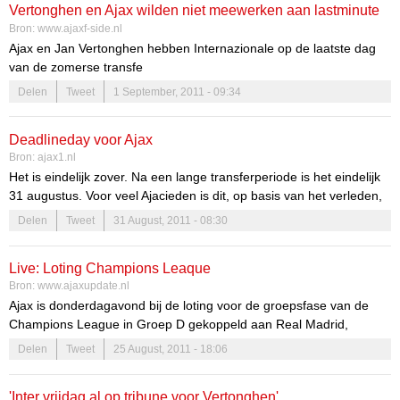
Vertonghen en Ajax wilden niet meewerken aan lastminute
Bron:
www.ajaxf-side.nl
transfer naar Inter
Ajax en Jan Vertonghen hebben Internazionale op de laatste dag
van de zomerse transfe
Delen
Tweet
1 September, 2011 - 09:34
Deadlineday voor Ajax
Bron:
ajax1.nl
Het is eindelijk zover. Na een lange transferperiode is het eindelijk
31 augustus. Voor veel Ajacieden is dit, op basis van het verleden,
niet de mooiste dag van het jaar. Met de aanhoudende geruchten
Delen
Tweet
31 August, 2011 - 08:30
zou het zomaar kunnen zijn dat vandaag nog een van de
grote’spelers vertrekt bij Ajax. Er zullen vandaag nog veel
Live: Loting Champions Leaque
geruchten de wereld in geholpen gaan worden, maar wat kunnen
Bron:
www.ajaxupdate.nl
wij verwachten de komende 24 uur?
Ajax is donderdagavond bij de loting voor de groepsfase van de
Champions League in Groep D gekoppeld aan Real Madrid,
Olympique Lyon en Dinamo Zagreb. Groep A: Bayern München
Delen
Tweet
25 August, 2011 - 18:06
Villarreal Manchester City SSC Napoli Groep B: Internazionale
CSKA Moskou Lille OSC Trabzonspor AS Groep C: Manchester
'Inter vrijdag al op tribune voor Vertonghen'
United SL Benfica FC Basel 1893 Otelul Galati FC [...]