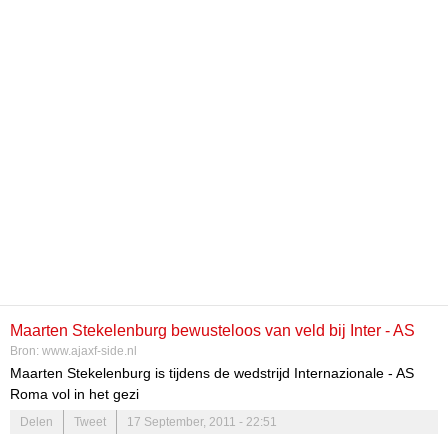
Maarten Stekelenburg bewusteloos van veld bij Inter - AS
Bron:
www.ajaxf-side.nl
Roma (Incl video)
Maarten Stekelenburg is tijdens de wedstrijd Internazionale - AS
Roma vol in het gezi
Delen
Tweet
17 September, 2011 - 22:51