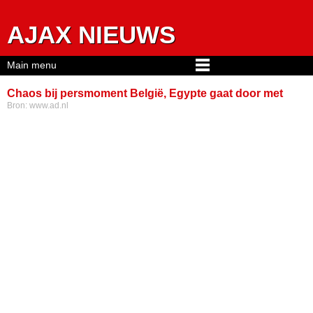
Jump to navigation
AJAX NIEUWS
Main menu
Chaos bij persmoment België, Egypte gaat door met
Bron:
www.ad.nl
bondscoach, dit gebeurde terwijl jij sliep