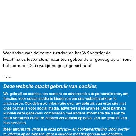
Woensdag was de eerste rustdag op het WK voordat de
kwartfinales losbarsten, maar toch gebeurde er genoeg op en rond
het toernooi. Dit is wat je mogelijk gemist hebt.
……
Deze website maakt gebruik van cookies
Lees het volledige artikel op
https://www.ad.nl/wk-voetbal/chaos-bij-
persmoment-belgie-egypte-gaat-door-met-bondscoach-dit-
We gebruiken cookies om content en advertenties te personaliseren, om
functies voor social media te bieden en om ons websiteverkeer te
gebeurde-terwijl-jij-sliep~a610c72e/
analyseren. Ook delen we informatie over uw gebruik van onze site met
onze partners voor social media, adverteren en analyse. Deze partners
Delen
Tweet
9 July, 2026 - 06:00
kunnen deze gegevens combineren met andere informatie die u aan ze
heeft verstrekt of die ze hebben verzameld op basis van uw gebruik van
hun services.
Gegevens
Meer informatie vindt u in onze privacy- en cookieverklaring. Door verder
te klikken op de website, gaat u akkoord met het gebruik van cookies.