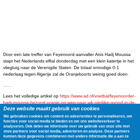
Door een late treffer van Feyenoord-aanvaller Anis Hadj Moussa
stapt het Nederlands elftal donderdag met een klein katertje in het
vliegtuig naar de Verenigde Staten. De totaal onnodige 0-1
nederlaag tegen Algerije zal de Oranjekoorts weinig goed doen.
……
Lees het volledige artikel op
https://www.ad.nl/voetbal/feyenoorder-
hadj-moussa-bezorgt-oranje-op-weg-naar-wk-pijnlijke-avond-in-de-
Deze website maakt gebruik van cookies
kuip~a44a02c6/
We gebruiken cookies om content en advertenties te personaliseren, om
Delen
Tweet
3 June, 2026 - 23:55
functies voor social media te bieden en om ons websiteverkeer te
analyseren. Ook delen we informatie over uw gebruik van onze site met
onze partners voor social media, adverteren en analyse. Deze partners
kunnen deze gegevens combineren met andere informatie die u aan ze
Gegevens