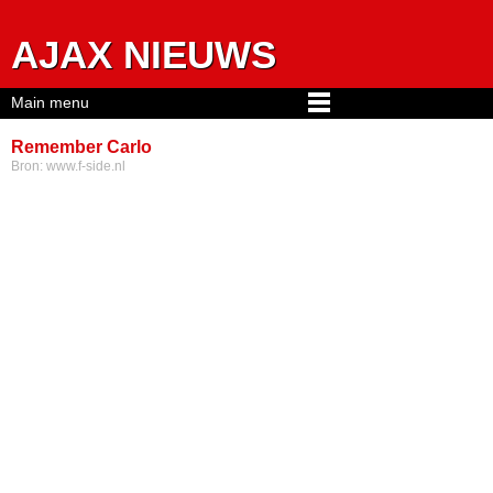
Jump to navigation
AJAX NIEUWS
Main menu
Remember Carlo
Bron:
www.f-side.nl