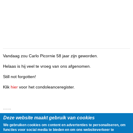
Vandaag zou Carlo Picornie 58 jaar zijn geworden.
Helaas is hij veel te vroeg van ons afgenomen.
Still not forgotten!
Klik
hier
voor het condoleanceregister.
……
Deze website maakt gebruik van cookies
Lees het volledige artikel op
https://www.f-side.nl/remember-carlo-
7/
We gebruiken cookies om content en advertenties te personaliseren, om
functies voor social media te bieden en om ons websiteverkeer te