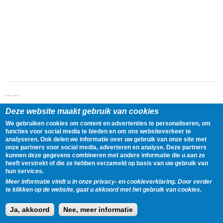
……
Deze website maakt gebruik van cookies
Lees het volledige artikel op
http://www.youtube.com/watch?
v=xV78jlp9hpU&feature=youtube_gdata
We gebruiken cookies om content en advertenties te personaliseren, om
functies voor social media te bieden en om ons websiteverkeer te
analyseren. Ook delen we informatie over uw gebruik van onze site met
Delen
Tweet
8 February, 2018 - 02:32
onze partners voor social media, adverteren en analyse. Deze partners
kunnen deze gegevens combineren met andere informatie die u aan ze
heeft verstrekt of die ze hebben verzameld op basis van uw gebruik van
Gegevens
hun services.
Tags:
http://gdata.youtube.com/schemas/2007#video
,
Sports
Meer informatie vindt u in onze privacy- en cookieverklaring. Door verder
te klikken op de website, gaat u akkoord met het gebruik van cookies.
Ajax Nieuws streeft er naar om een overzicht te geven van het nieuws dat
Ja, akkoord
Nee, meer informatie
geplaatst wordt op alle gerespecteerde Ajax websites.