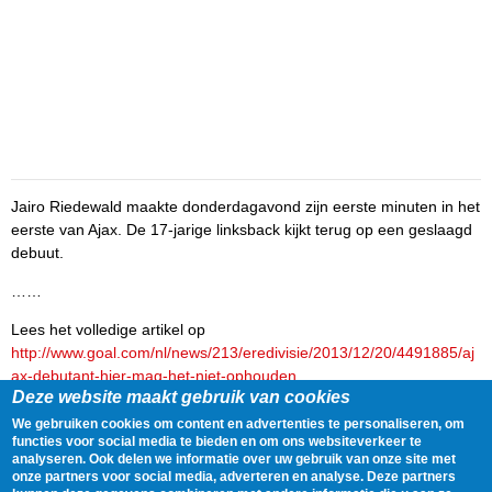
Jairo Riedewald maakte donderdagavond zijn eerste minuten in het
eerste van Ajax. De 17-jarige linksback kijkt terug op een geslaagd
debuut.
……
Lees het volledige artikel op
http://www.goal.com/nl/news/213/eredivisie/2013/12/20/4491885/aj
ax-debutant-hier-mag-het-niet-ophouden
Deze website maakt gebruik van cookies
Delen
Tweet
20 December, 2013 - 08:55
We gebruiken cookies om content en advertenties te personaliseren, om
functies voor social media te bieden en om ons websiteverkeer te
analyseren. Ook delen we informatie over uw gebruik van onze site met
Gegevens
onze partners voor social media, adverteren en analyse. Deze partners