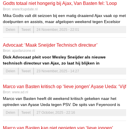
Godts totaal niet hongerig bij Ajax, Van Basten fel: 'Loop
Bron:
www.fcupdate.nl
jezelf uit de naad'
Mika Godts valt dit seizoen bij een matig draaiend Ajax vaak op met
doelpunten en assists, maar afgelopen weekend tegen Excelsior
draaide de Belg mee in de malaise. Zijn werkethiek was bovendien
Delen
Tweet
24 November, 2025 - 22:01
beneden alle peil.
Advocaat: ‘Maak Sneijder Technisch directeur’
Bron:
ajaxfanzone.nl
Dick Advocaat pleit voor Wesley Sneijder als nieuwe
technisch directeur van Ajax, zo laat hij blijken in
Goedemorgen Eredivisie
op
ESPN
. Volgens de bondscoach
Delen
Tweet
23 November, 2025 - 14:27
van Curaçao zou de recordinternational van het Nederlands
elftal de ideale opvolger zijn van Alex Kroes.
Marco van Basten kritisch op ‘lieve jongen’ Ayase Ueda: ‘Vijf
Bron:
www.ad.nl
of zes intikkers gemaakt’
Marco van Basten heeft dit weekend kritisch gekeken naar het
optreden van Ayase Ueda tegen PSV. De spits van Feyenoord is
topscorer van de VriendenLoterij eredivisie, maar kwam in de
Delen
Tweet
27 October, 2025 - 22:16
topper nauwelijks aan bod.
Marco van Basten kan niet genieten van ‘lieve jongen’