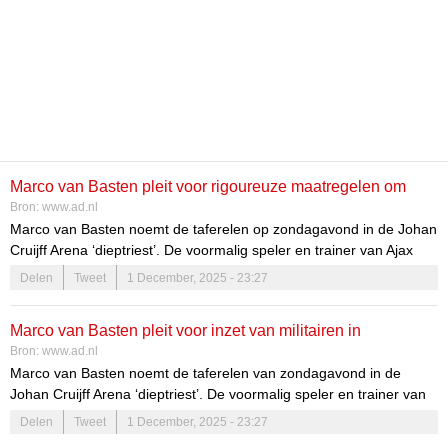
Marco van Basten pleit voor rigoureuze maatregelen om
Bron:
www.ad.nl
supportersproblemen in te dammen: ‘Je hebt bijna militairen
Marco van Basten noemt de taferelen op zondagavond in de Johan
nodig’
Cruijff Arena ‘dieptriest’. De voormalig speler en trainer van Ajax
vindt dat er in te weinig wordt gedaan aan de problemen die
Delen
Tweet
1 December, 2025 - 23:27
hooligans veroorzaken en pleit zelfs voor het inzetten van militairen
om de veiligheid in voetbalstadions te waarborgen.
Marco van Basten pleit voor inzet van militairen in
Bron:
www.ad.nl
voetbalstadions: ‘Hier zijn de supporters de baas’
Marco van Basten noemt de taferelen van zondagavond in de
Johan Cruijff Arena ‘dieptriest’. De voormalig speler en trainer van
Ajax vindt dat er te weinig wordt gedaan aan de problemen die
Delen
Tweet
1 December, 2025 - 23:27
hooligans veroorzaken en pleit zelfs voor het inzetten van militairen