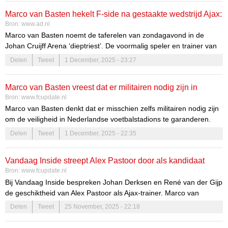
om de veiligheid in voetbalstadions te waarborgen.
Marco van Basten hekelt F-side na gestaakte wedstrijd Ajax:
Bron:
www.ad.nl
‘Is dit wat Johan Cruijff van de Arena verwacht?’
Marco van Basten noemt de taferelen van zondagavond in de
Johan Cruijff Arena ‘dieptriest’. De voormalig speler en trainer van
Ajax vindt dat er te weinig wordt gedaan aan de problemen die
Delen
Tweet
1 December, 2025 - 23:27
hooligans veroorzaken en pleit zelfs voor het inzetten van militairen
om de veiligheid in voetbalstadions te waarborgen.
Marco van Basten vreest dat er militairen nodig zijn in
Bron:
www.fcupdate.nl
voetbalstadions
Marco van Basten denkt dat er misschien zelfs militairen nodig zijn
om de veiligheid in Nederlandse voetbalstadions te garanderen.
Delen
Tweet
1 December, 2025 - 22:35
Vandaag Inside streept Alex Pastoor door als kandidaat
Bron:
www.fcupdate.nl
Ajax: 'Van Basten kon lach niet inhouden'
Bij Vandaag Inside bespreken Johan Derksen en René van der Gijp
de geschiktheid van Alex Pastoor als Ajax-trainer. Marco van
Basten steunt Pastoor, maar Derksen en Van der Gijp zijn
Delen
Tweet
25 November, 2025 - 22:18
sceptisch.