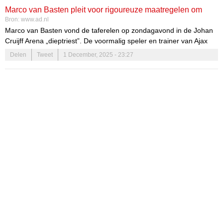
Marco van Basten pleit voor rigoureuze maatregelen om
Bron:
www.ad.nl
supportersproblemen in te dammen: ‘Je hebt bijna militaire
Marco van Basten vond de taferelen op zondagavond in de Johan
nodig’
Cruijff Arena „dieptriest”. De voormalig speler en trainer van Ajax
ziet een groot probleem in Nederland wat betreft de supporters en
Delen
Tweet
1 December, 2025 - 23:27
er wordt in zijn ogen te weinig tegen gedaan. Van Basten denkt dan
ook dat mogelijk militairen nodig zijn om de veiligheid in
voetbalstadions te waarborgen.