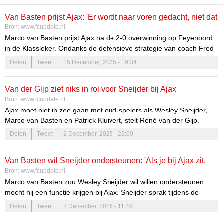
Van Basten prijst Ajax: 'Er wordt naar voren gedacht, niet dat
Bron:
www.fcupdate.nl
schijterige gedoe achterin'
Marco van Basten prijst Ajax na de 2-0 overwinning op Feyenoord
in de Klassieker. Ondanks de defensieve strategie van coach Fred
Grim, complimenteert Van Basten het aanvallende spel van Ajax
Delen
Tweet
15 December, 2025 - 19:34
met spelers als Oscar Gloukh en Kasper Dolberg.
Van der Gijp ziet niks in rol voor Sneijder bij Ajax
Bron:
www.fcupdate.nl
Ajax moet niet in zee gaan met oud-spelers als Wesley Sneijder,
Marco van Basten en Patrick Kluivert, stelt René van der Gijp.
Volgens de analist kunnen de Amsterdammers veel beter iemand
Delen
Tweet
2 December, 2025 - 23:09
met ‘status en cv’ aanstellen als technisch directeur.
Van Basten wil Sneijder ondersteunen: 'Als je bij Ajax zit,
Bron:
www.fcupdate.nl
dan wil ik je wel helpen'
Marco van Basten zou Wesley Sneijder wil willen ondersteunen
mocht hij een functie krijgen bij Ajax. Sneijder sprak tijdens de
gestaakte wedstrijd tussen Ajax en FC Groningen met Louis van
Delen
Tweet
2 December, 2025 - 11:49
Gaal, maar is nog niet gebeld door de club.