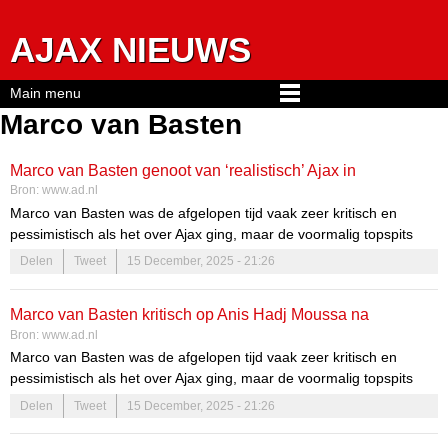
Jump to navigation
AJAX NIEUWS
Main menu
Marco van Basten
Marco van Basten genoot van ‘realistisch’ Ajax in
Bron:
www.ad.nl
Klassieker: ‘De mensen gingen blij naar huis’
Marco van Basten was de afgelopen tijd vaak zeer kritisch en
pessimistisch als het over Ajax ging, maar de voormalig topspits
had zondag genoten van de Klassieker.
Delen
Tweet
15 December, 2025 - 21:26
Marco van Basten kritisch op Anis Hadj Moussa na
Bron:
www.ad.nl
Klassieker: ‘Ik had als spits heel snel bonje met hem gehad’
Marco van Basten was de afgelopen tijd vaak zeer kritisch en
pessimistisch als het over Ajax ging, maar de voormalig topspits
had zondag genoten van de Klassieker. Kritiek had hij wel op
Delen
Tweet
15 December, 2025 - 21:26
Feyenoord-rechtsbuiten Anis Hadj Moussa, die volgens hem veel te
weinig rekening houdt met zijn teamgenoten.